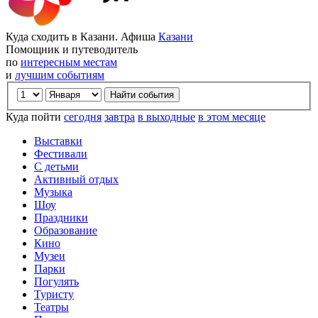
Куда сходить в Казани. Афиша
Казани
Помощник и путеводитель
по
интересным местам
и
лучшим событиям
Куда пойти
сегодня
завтра
в выходные
в этом месяце
Выставки
Фестивали
С детьми
Активный отдых
Музыка
Шоу
Праздники
Образование
Кино
Музеи
Парки
Погулять
Туристу
Театры