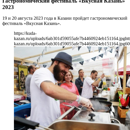
Гастрономический фестиваль «Вкусная Казань»
2023
19 и 20 августа 2023 года в Казани пройдет гастрономический
фестиваль «Вкусная Казань».
https://kuda-
kazan.ru/uploads/6ab301d59055afe7b4460924eb151164.jpg
ht
kazan.ru/uploads/6ab301d59055afe7b4460924eb151164.jpg
60