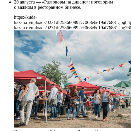
20 августа — «Разговоры на диване»: поговорим
о важном в ресторанном бизнесе.
https://kuda-
kazan.ru/uploads/0231df258660892cc068e6e19af76881.jpg
htt
kazan.ru/uploads/0231df258660892cc068e6e19af76881.jpg
76