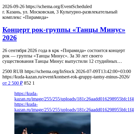
2026-09-26
https://schema.org/EventScheduled
г. Казань, ул. Московская, 3
Культурно-развлекательный
комплекс «Пирамида»
Концерт рок-группы «Танцы Минус»
2026
26 сентября 2026 года в крк «Пирамида» состоится концерт
рок — группы «Танцы Минус». За 30 лет своего
существования Танцы Минус выпустили 12 студийных…
2500
RUB
https://schema.org/InStock
2026-07-09T13:42:00+03:00
https://kuda-kazan.ru/event/kontsert-rok-gruppy-tantsy-minus-2026/
от 2 500
₽
852
1
https://kuda-
kazan.ru/image/255/255/uploads/181c26aadd016298955bfc1f
https://kuda-
kazan.ru/image/255/255/uploads/181c26aadd016298955bfc1f