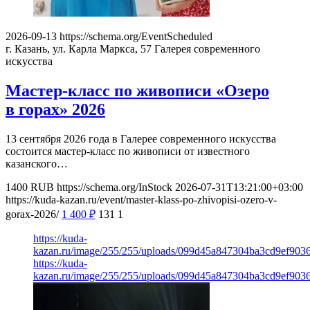
2026-09-13
https://schema.org/EventScheduled
г. Казань, ул. Карла Маркса, 57
Галерея современного
искусства
Мастер-класс по живописи «Озеро
в горах» 2026
13 сентября 2026 года в Галерее современного искусства
состоится мастер-класс по живописи от известного
казанского…
1400
RUB
https://schema.org/InStock
2026-07-31T13:21:00+03:00
https://kuda-kazan.ru/event/master-klass-po-zhivopisi-ozero-v-
gorax-2026/
1 400
₽
131
1
https://kuda-
kazan.ru/image/255/255/uploads/099d45a847304ba3cd9ef903
https://kuda-
kazan.ru/image/255/255/uploads/099d45a847304ba3cd9ef903