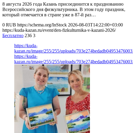
8 августа 2026 года Казань присоединится к празднованию
Всероссийского дня физкультурника. В этом году праздник,
который отмечается в стране уже в 87-й раз…
0
RUB
https://schema.org/InStock
2026-08-03T14:22:00+03:00
https://kuda-kazan.ru/event/den-fizkulturnika-v-kazani-2026/
Бесплатно
236
3
https://kuda-
kazan.ru/image/255/255/uploads/703e274bedadb0495347600
https://kuda-
kazan.ru/image/255/255/uploads/703e274bedadb0495347600