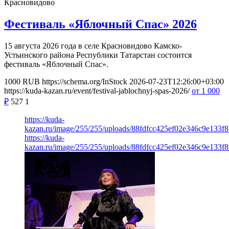
Красновидово
Фестиваль «Яблочный Спас» 2026
15 августа 2026 года в селе Красновидово Камско-
Устьинского района Республики Татарстан состоится
фестиваль «Яблочный Спас».
1000
RUB
https://schema.org/InStock
2026-07-23T12:26:00+03:00
https://kuda-kazan.ru/event/festival-jablochnyj-spas-2026/
от 1 000
₽
527
1
https://kuda-
kazan.ru/image/255/255/uploads/88fdfcc425ef02e346c9e133f8
https://kuda-
kazan.ru/image/255/255/uploads/88fdfcc425ef02e346c9e133f8