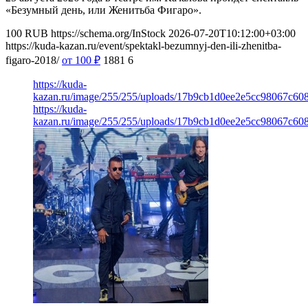
«Безумный день, или Женитьба Фигаро».
100
RUB
https://schema.org/InStock
2026-07-20T10:12:00+03:00
https://kuda-kazan.ru/event/spektakl-bezumnyj-den-ili-zhenitba-
figaro-2018/
от 100
₽
1881
6
https://kuda-
kazan.ru/image/255/255/uploads/17b9cb1d0ee2e5cc98067c60
https://kuda-
kazan.ru/image/255/255/uploads/17b9cb1d0ee2e5cc98067c60