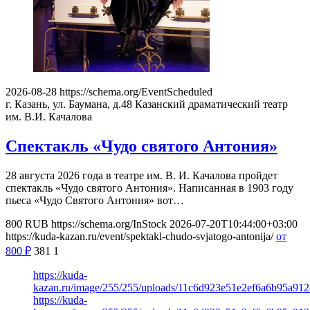
2026-08-28
https://schema.org/EventScheduled
г. Казань, ул. Баумана, д.48
Казанский драматический театр
им. В.И. Качалова
Спектакль «Чудо святого Антония»
28 августа 2026 года в театре им. В. И. Качалова пройдет
спектакль «Чудо святого Антония». Написанная в 1903 году
пьеса «Чудо Святого Антония» вот…
800
RUB
https://schema.org/InStock
2026-07-20T10:44:00+03:00
https://kuda-kazan.ru/event/spektakl-chudo-svjatogo-antonija/
от
800
₽
381
1
https://kuda-
kazan.ru/image/255/255/uploads/11c6d923e51e2ef6a6b95a912
https://kuda-