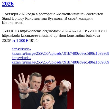
2026
1 октября 2026 года в ресторане «Максимилианс» состоится
Stand Up шоу Константина Бутакова. В своей комедии
Константин…
1500
RUB
https://schema.org/InStock
2026-07-06T13:55:00+03:00
https://kuda-kazan.ru/event/stand-up-shou-konstantina-butakova-
2026/
от 1 500
₽
191
1
https://kuda-
kazan.ru/image/255/255/uploads/c91b7480eb9ec5f96a1b8986
https://kuda-
kazan.ru/image/255/255/uploads/c91b7480eb9ec5f96a1b8986