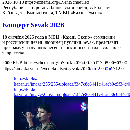
2026-10-18
https://schema.org/EventScheduled
Республика Татарстан, Лаишевский район, с. Большие
Кабаны, ул. Выставочная, 1
МВЦ «Казань Экспо»
Концерт Sevak 2026
18 октября 2026 года в МВЦ «Казань Экспо» армянский
и российский певец, любимец публики Sevak, представит
программу из лучших песен, написанных за годы сольного
творчества.
2000
RUB
https://schema.org/InStock
2026-06-25T13:08:00+03:00
https://kuda-kazan.ru/event/kontsert-sevak-2026/
от 2 000
₽
312
0
https://kuda-
kazan.ru/image/255/255/uploads/f347e8c6441c41aeb0c9f34c46
https://kuda-
kazan.ru/image/255/255/uploads/f347e8c6441c41aeb0c9f34c46