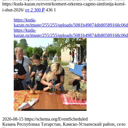
https://kuda-kazan.ru/event/kontsert-orkestra-cagmo-simfonija-korol-
i-shut-2026/
от 2 300
₽
436
1
https://kuda-
kazan.ru/image/255/255/uploads/5081b49874db80589168c06d
https://kuda-
kazan.ru/image/255/255/uploads/5081b49874db80589168c06d
2026-08-15
https://schema.org/EventScheduled
Казань
Республика Татарстан, Камско-Устьинский район, село