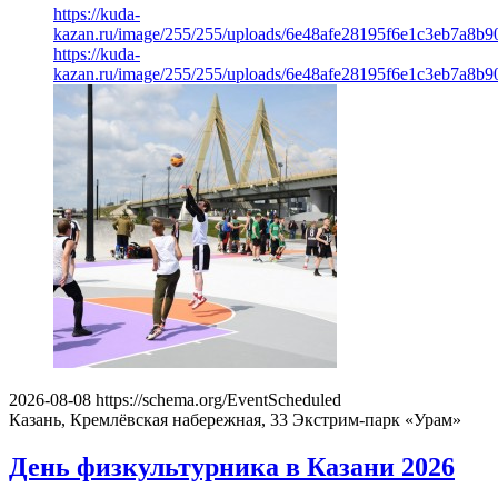
https://kuda-
kazan.ru/image/255/255/uploads/6e48afe28195f6e1c3eb7a8b9
https://kuda-
kazan.ru/image/255/255/uploads/6e48afe28195f6e1c3eb7a8b9
2026-08-08
https://schema.org/EventScheduled
Казань, Кремлёвская набережная, 33
Экстрим-парк «Урам»
День физкультурника в Казани 2026