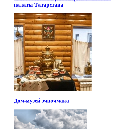
палаты Татарстана
Дом-музей эчпочмака