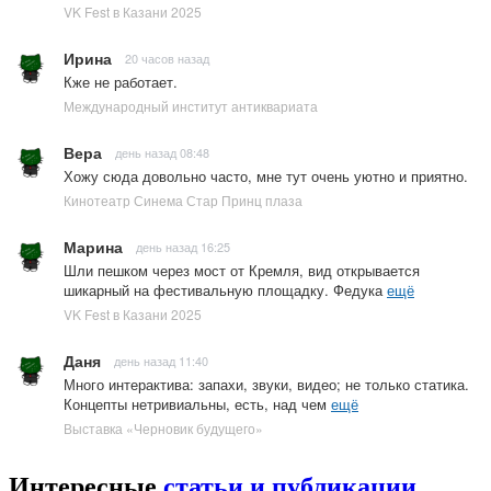
VK Fest в Казани 2025
Ирина
20 часов назад
Кже не работает.
Международный институт антиквариата
Вера
день назад 08:48
Хожу сюда довольно часто, мне тут очень уютно и приятно.
Кинотеатр Синема Стар Принц плаза
Марина
день назад 16:25
Шли пешком через мост от Кремля, вид открывается
шикарный на фестивальную площадку. Федука
ещё
VK Fest в Казани 2025
Даня
день назад 11:40
Много интерактива: запахи, звуки, видео; не только статика.
Концепты нетривиальны, есть, над чем
ещё
Выставка «Черновик будущего»
Интересные
статьи и публикации