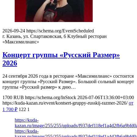
2026-09-24
https://schema.org/EventScheduled
г. Казань, ул. Спартаковская, 6
Клубный ресторан
«Максимилианс»
Концерт группы «Русский Размер»
2026
24 сентября 2026 года в ресторане «Максимилианс» состоится
концерт группы «Русский Размер». Большой сольный концерт
группы «Русский размер» к дню…
1700
RUB
https://schema.org/InStock
2026-07-06T13:36:00+03:00
https://kuda-kazan.ru/event/kontsert-gruppy-russkij-razmer-2026/
от
1 700
₽
122
1
https://kuda-
kazan.ru/image/255/255/uploads/f937def118ef1a4d2fb6a9bfd0
https://kuda-
kazan.ru/image/255/255/uploads/f937def118ef1a4d2fb6a9bfd0