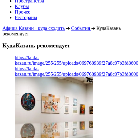
Пространства
Клубы
Прочее
Рестораны
Афиша Казани - куда сходить
➔
События
➔
КудаКазань
рекомендует
КудаКазань рекомендует
https://kuda-
kazan.ru/image/255/255/uploads/069768939f27a8c07b3fd860
https://kuda-
kazan.ru/image/255/255/uploads/069768939f27a8c07b3fd860