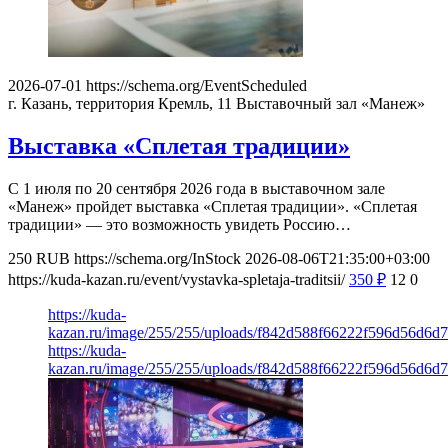
2026-07-01
https://schema.org/EventScheduled
г. Казань, территория Кремль, 11
Выставочный зал «Манеж»
Выставка «Сплетая традиции»
С 1 июля по 20 сентября 2026 года в выставочном зале
«Манеж» пройдет выставка «Сплетая традиции». «Сплетая
традиции» — это возможность увидеть Россию…
250
RUB
https://schema.org/InStock
2026-08-06T21:35:00+03:00
https://kuda-kazan.ru/event/vystavka-spletaja-traditsii/
350
₽
12
0
https://kuda-
kazan.ru/image/255/255/uploads/f842d588f66222f596d56d6d
https://kuda-
kazan.ru/image/255/255/uploads/f842d588f66222f596d56d6d