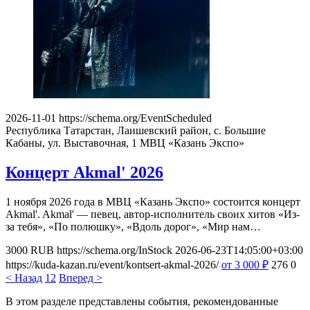
2026-11-01
https://schema.org/EventScheduled
Республика Татарстан, Лаишевский район, с. Большие
Кабаны, ул. Выставочная, 1
МВЦ «Казань Экспо»
Концерт Akmal' 2026
1 ноября 2026 года в МВЦ «Казань Экспо» состоится концерт
Akmal'. Akmal' — певец, автор-исполнитель своих хитов «Из-
за тебя», «По полюшку», «Вдоль дорог», «Мир нам…
3000
RUB
https://schema.org/InStock
2026-06-23T14:05:00+03:00
https://kuda-kazan.ru/event/kontsert-akmal-2026/
от 3 000
₽
276
0
< Назад
1
2
Вперед >
В этом разделе представлены события, рекомендованные