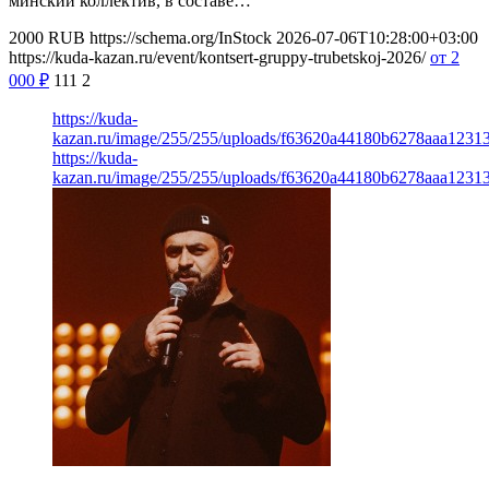
минский коллектив, в составе…
2000
RUB
https://schema.org/InStock
2026-07-06T10:28:00+03:00
https://kuda-kazan.ru/event/kontsert-gruppy-trubetskoj-2026/
от 2
000
₽
111
2
https://kuda-
kazan.ru/image/255/255/uploads/f63620a44180b6278aaa1231
https://kuda-
kazan.ru/image/255/255/uploads/f63620a44180b6278aaa1231