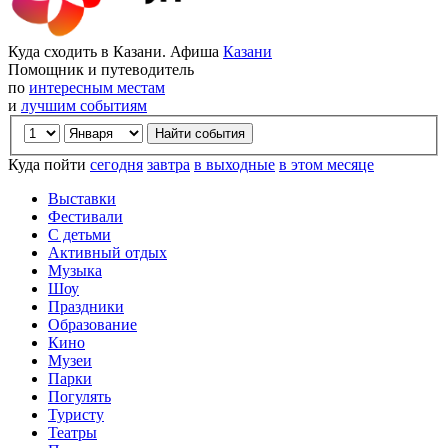
Куда сходить в Казани. Афиша
Казани
Помощник и путеводитель
по
интересным местам
и
лучшим событиям
Куда пойти
сегодня
завтра
в выходные
в этом месяце
Выставки
Фестивали
С детьми
Активный отдых
Музыка
Шоу
Праздники
Образование
Кино
Музеи
Парки
Погулять
Туристу
Театры