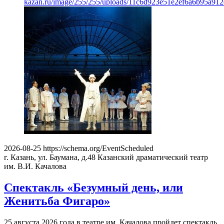
kazan.ru/image/255/255/uploads/11c6d923e51e2ef6a6b95a912
2026-08-25
https://schema.org/EventScheduled
г. Казань, ул. Баумана, д.48
Казанский драматический театр
им. В.И. Качалова
Спектакль «Безумный день, или
Женитьба Фигаро»
25 августа 2026 года в театре им. Качалова пройдет спектакль