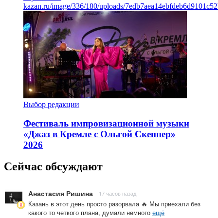
kazan.ru/image/336/180/uploads/7edb7aea14ebfdeb6d9101c5
Выбор редакции
Фестиваль импровизационной музыки
«Джаз в Кремле с Ольгой Скепнер»
2026
Сейчас обсуждают
Анастасия Ришина
17 часов назад
Казань в этот день просто разорвала 🔥 Мы приехали без
какого то четкого плана, думали немного
ещё