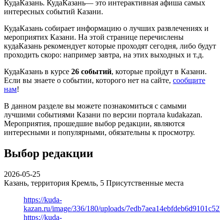
КудаКазань. КудаКазань— это интерактивная афиша самых
интересных событий Казани.
КудаКазань собирает информацию о лучших развлечениях и
мероприятих Казани. На этой странице перечислены
кудаКазань рекомендует которые проходят сегодня, либо будут
проходить скоро: например завтра, на этих выходных и т.д.
КудаКазань в курсе
26 событий
, которые пройдут в Казани.
Если вы знаете о событии, которого нет на сайте,
сообщите
нам
!
В данном разделе вы можете познакомиться с самыми
лучшими событиями Казани по версии портала kudakazan.
Мероприятия, прошедшие выбор редакции, являются
интересными и популярными, обязательны к просмотру.
Выбор редакции
2026-05-25
Казань, территория Кремль, 5
Присутственные места
https://kuda-
kazan.ru/image/336/180/uploads/7edb7aea14ebfdeb6d9101c5
https://kuda-