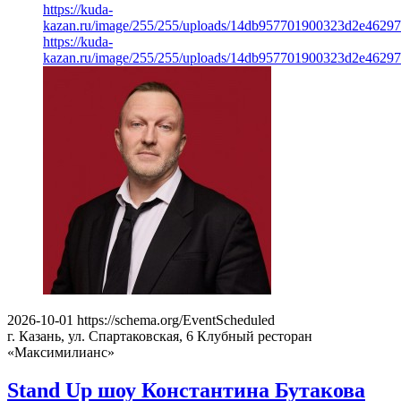
https://kuda-
kazan.ru/image/255/255/uploads/14db957701900323d2e4629
https://kuda-
kazan.ru/image/255/255/uploads/14db957701900323d2e4629
2026-10-01
https://schema.org/EventScheduled
г. Казань, ул. Спартаковская, 6
Клубный ресторан
«Максимилианс»
Stand Up шоу Константина Бутакова