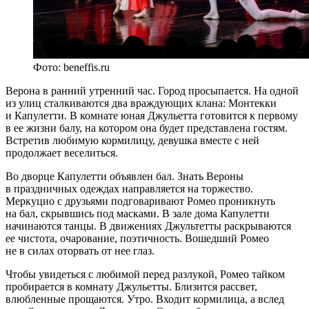
Фото: beneffis.ru
Верона в ранний утренний час. Город просыпается. На одной
из улиц сталкиваются два враждующих клана: Монтекки
и Капулетти. В комнате юная Джульетта готовится к первому
в ее жизни балу, на котором она будет представлена гостям.
Встретив любимую кормилицу, девушка вместе с ней
продолжает веселиться.
Во дворце Капулетти объявлен бал. Знать Вероны
в праздничных одеждах направляется на торжество.
Меркуцио с друзьями подговаривают Ромео проникнуть
на бал, скрывшись под масками. В зале дома Капулетти
начинаются танцы. В движениях Джультетты раскрываются
ее чистота, очарование, поэтичность. Вошедший Ромео
не в силах оторвать от нее глаз.
Чтобы увидеться с любимой перед разлукой, Ромео тайком
пробирается в комнату Джульетты. Близится рассвет,
влюбленные прощаются. Утро. Входит кормилица, а вслед