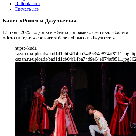
Outlook.com
Скачать .ics
Балет «Ромео и Джульетта»
17 июля 2025 года в кск «Уникс» в рамках фестиваля балета
«Лето пируэта» состоится балет «Ромео и Джульетта».
https://kuda-
kazan.ru/uploads/bad1d1cb04f14ba74d9e64e874af8511.jpg
htt
kazan.ru/uploads/bad1d1cb04f14ba74d9e64e874af8511.jpg
86