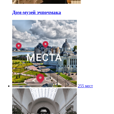
Дом-музей эчпочмака
255 мест