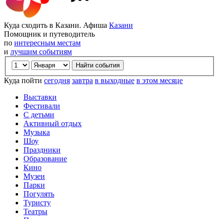
Куда сходить в Казани. Афиша
Казани
Помощник и путеводитель
по
интересным местам
и
лучшим событиям
Куда пойти
сегодня
завтра
в выходные
в этом месяце
Выставки
Фестивали
С детьми
Активный отдых
Музыка
Шоу
Праздники
Образование
Кино
Музеи
Парки
Погулять
Туристу
Театры