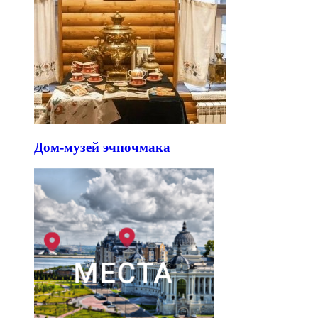
Дом-музей эчпочмака