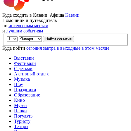
Куда сходить в Казани. Афиша
Казани
Помощник и путеводитель
по
интересным местам
и
лучшим событиям
Куда пойти
сегодня
завтра
в выходные
в этом месяце
Выставки
Фестивали
С детьми
Активный отдых
Музыка
Шоу
Праздники
Образование
Кино
Музеи
Парки
Погулять
Туристу
Театры