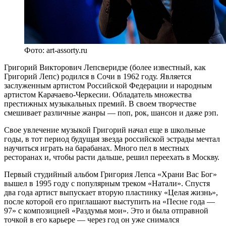
Фото: art-assorty.ru
Григорий Викторович Лепсверидзе (более известный, как
Григорий Лепс) родился в Сочи в 1962 году. Является
заслуженным артистом Российской Федерации и народным
артистом Карачаево-Черкесии. Обладатель множества
престижных музыкальных премий. В своем творчестве
смешивает различные жанры — поп, рок, шансон и даже рэп.
Свое увлечение музыкой Григорий начал еще в школьные
годы, в тот период будущая звезда российской эстрады мечтал
научиться играть на барабанах. Много пел в местных
ресторанах и, чтобы расти дальше, решил переехать в Москву.
Первый студийный альбом Григория Лепса «Храни Вас Бог»
вышел в 1995 году с популярным треком «Натали». Спустя
два года артист выпускает вторую пластинку «Целая жизнь»,
после которой его приглашают выступить на «Песне года —
97» с композицией «Раздумья мои». Это и была отправной
точкой в его карьере — через год он уже снимался