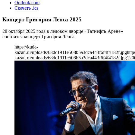
Outlook.com
Скачать .ics
Концерт Григория Лепса 2025
28 октября 2025 года в ледовом дворце «Татнефть-Арене»
состоится концерт Григория Лепса.
https://kuda-
kazan.ru/uploads/68dc1911e508b5a3dca443f6f4f4182f.jpg
http
kazan.ru/uploads/68dc1911e508b5a3dca443f6f4f4182f.jpg
120