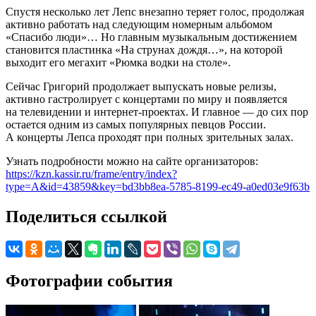
Спустя несколько лет Лепс внезапно теряет голос, продолжая
активно работать над следующим номерным альбомом
«Спасибо люди»… Но главным музыкальным достижением
становится пластинка «На струнах дождя…», на которой
выходит его мегахит «Рюмка водки на столе».
Сейчас Григорий продолжает выпускать новые релизы,
активно гастролирует с концертами по миру и появляется
на телевидении и интернет-проектах. И главное — до сих пор
остается одним из самых популярных певцов России.
А концерты Лепса проходят при полных зрительных залах.
Узнать подробности можно на сайте организаторов:
https://kzn.kassir.ru/frame/entry/index?
type=A&id=43859&key=bd3bb8ea-5785-8199-ec49-a0ed03e9f63b
Поделиться ссылкой
Фотографии события