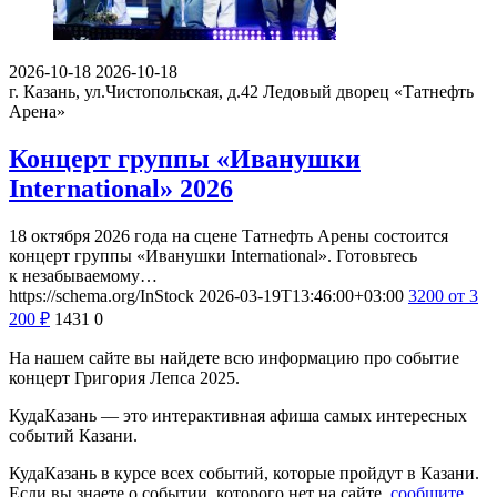
2026-10-18
2026-10-18
г. Казань, ул.Чистопольская, д.42
Ледовый дворец «Татнефть
Арена»
Концерт группы «Иванушки
International» 2026
18 октября 2026 года на сцене Татнефть Арены состоится
концерт группы «Иванушки International». Готовьтесь
к незабываемому…
https://schema.org/InStock
2026-03-19T13:46:00+03:00
3200
от 3
200
₽
1431
0
На нашем сайте вы найдете всю информацию про событие
концерт Григория Лепса 2025.
КудаКазань — это интерактивная афиша самых интересных
событий Казани.
КудаКазань в курсе всех событий, которые пройдут в Казани.
Если вы знаете о событии, которого нет на сайте,
сообщите