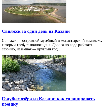
Свияжск за один день из Казани
Свияжск — островной музейный и монастырский комплекс,
который требует полного дня. Дорога по воде работает
сезонно, наземная — круглый год…
Голубые озёра из Казани: как спланировать
поездку