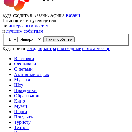
Куда сходить в Казани. Афиша
Казани
Помощник и путеводитель
по
интересным местам
и
лучшим событиям
Куда пойти
сегодня
завтра
в выходные
в этом месяце
Выставки
Фестивали
С детьми
Активный отдых
Музыка
Шоу
Праздники
Образование
Кино
Музеи
Парки
Погулять
Туристу
Театры