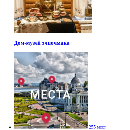
Дом-музей эчпочмака
255 мест