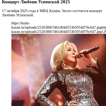
Концерт Любови Успенской 2025
17 октября 2025 года в МВЦ Казань Экспо состоится концерт
Любови Успенской.
https://kuda-
kazan.ru/uploads/252038f67d61d04d553b5054ff76c647.jpg
htt
kazan.ru/uploads/252038f67d61d04d553b5054ff76c647.jpg
12