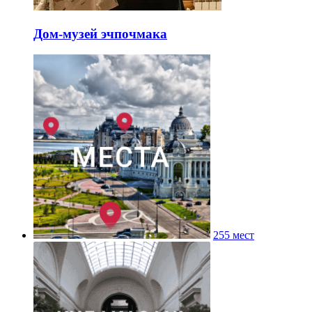
Дом-музей эчпочмака
255 мест