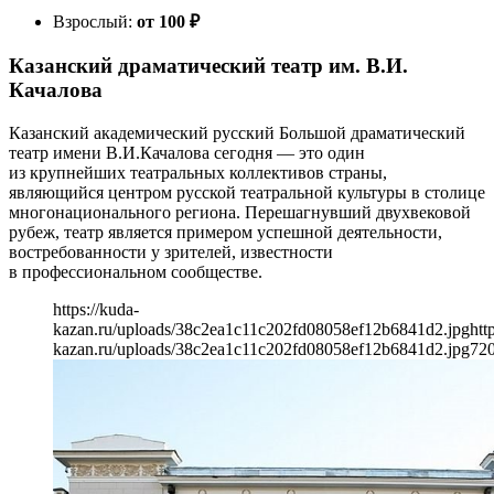
Взрослый:
от 100
₽
Казанский драматический театр им. В.И.
Качалова
Казанский академический русский Большой драматический
театр имени В.И.Качалова сегодня — это один
из крупнейших театральных коллективов страны,
являющийся центром русской театральной культуры в столице
многонационального региона. Перешагнувший двухвековой
рубеж, театр является примером успешной деятельности,
востребованности у зрителей, известности
в профессиональном сообществе.
https://kuda-
kazan.ru/uploads/38c2ea1c11c202fd08058ef12b6841d2.jpg
htt
kazan.ru/uploads/38c2ea1c11c202fd08058ef12b6841d2.jpg
72