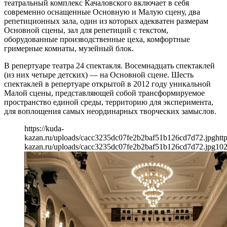
театральный комплекс Качаловского включает в себя
современно оснащенные Основную и Малую сцену, два
репетиционных зала, один из которых адекватен размерам
Основной сцены, зал для репетиций с текстом,
оборудованные производственные цеха, комфортные
гримерные комнаты, музейный блок.
В репертуаре театра 24 спектакля. Восемнадцать спектаклей
(из них четыре детских) — на Основной сцене. Шесть
спектаклей в репертуаре открытой в 2012 году уникальной
Малой сцены, представляющей собой трансформируемое
пространство единой среды, территорию для эксперимента,
для воплощения самых неординарных творческих замыслов.
https://kuda-
kazan.ru/uploads/cacc3235dc07fe2b2baf51b126cd7d72.jpg
htt
kazan.ru/uploads/cacc3235dc07fe2b2baf51b126cd7d72.jpg
10