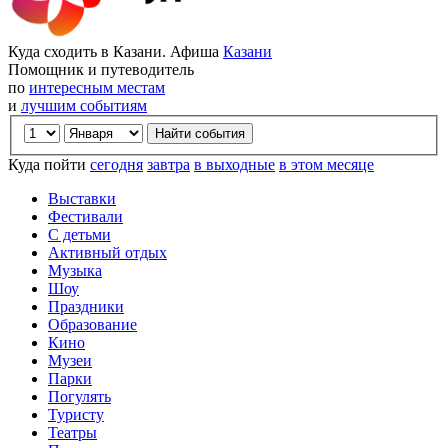
Куда сходить в Казани. Афиша
Казани
Помощник и путеводитель
по
интересным местам
и
лучшим событиям
Куда пойти
сегодня
завтра
в выходные
в этом месяце
Выставки
Фестивали
С детьми
Активный отдых
Музыка
Шоу
Праздники
Образование
Кино
Музеи
Парки
Погулять
Туристу
Театры