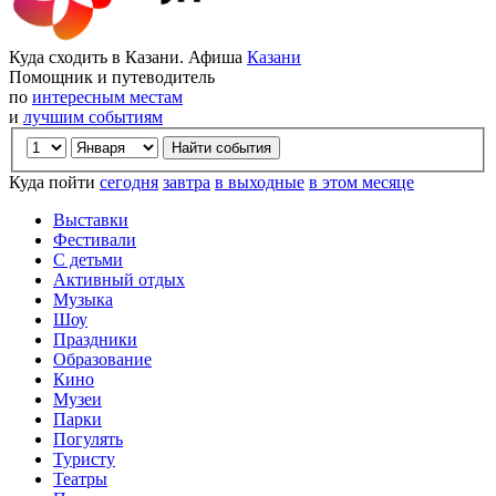
Куда сходить в Казани. Афиша
Казани
Помощник и путеводитель
по
интересным местам
и
лучшим событиям
Куда пойти
сегодня
завтра
в выходные
в этом месяце
Выставки
Фестивали
С детьми
Активный отдых
Музыка
Шоу
Праздники
Образование
Кино
Музеи
Парки
Погулять
Туристу
Театры