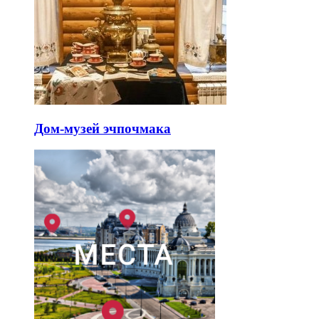
Дом-музей эчпочмака