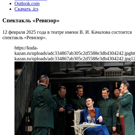
Outlook.com
Скачать .ics
Спектакль «Ревизор»
12 февраля 2025 года в театре имени В. И. Качалова состоится
спектакль «Ревизор».
https://kuda-
kazan.ru/uploads/adc334867ab305c2d5588e3db4304242.jpg
ht
kazan.ru/uploads/adc334867ab305c2d5588e3db4304242.jpg
1