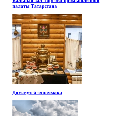
Бальный зал Торгово-промышленной
палаты Татарстана
Дом-музей эчпочмака