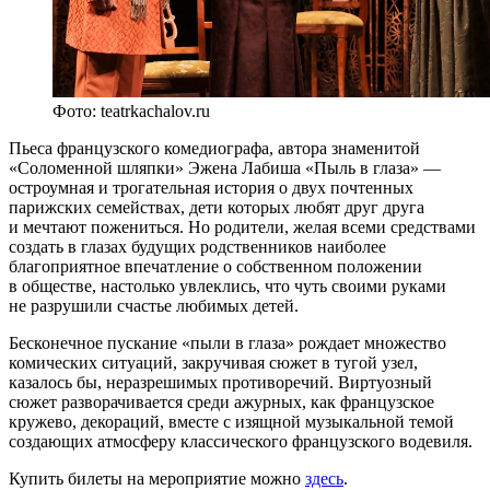
Фото: teatrkachalov.ru
Пьеса французского комедиографа, автора знаменитой
«Соломенной шляпки» Эжена Лабиша «Пыль в глаза» —
остроумная и трогательная история о двух почтенных
парижских семействах, дети которых любят друг друга
и мечтают пожениться. Но родители, желая всеми средствами
создать в глазах будущих родственников наиболее
благоприятное впечатление о собственном положении
в обществе, настолько увлеклись, что чуть своими руками
не разрушили счастье любимых детей.
Бесконечное пускание «пыли в глаза» рождает множество
комических ситуаций, закручивая сюжет в тугой узел,
казалось бы, неразрешимых противоречий. Виртуозный
сюжет разворачивается среди ажурных, как французское
кружево, декораций, вместе с изящной музыкальной темой
создающих атмосферу классического французского водевиля.
Купить билеты на мероприятие можно
здесь
.