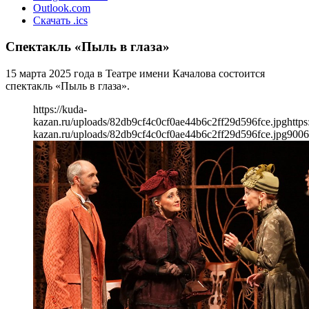
Outlook.com
Скачать .ics
Спектакль «Пыль в глаза»
15 марта 2025 года в Театре имени Качалова состоится
спектакль «Пыль в глаза».
https://kuda-
kazan.ru/uploads/82db9cf4c0cf0ae44b6c2ff29d596fce.jpg
https
kazan.ru/uploads/82db9cf4c0cf0ae44b6c2ff29d596fce.jpg
900
6