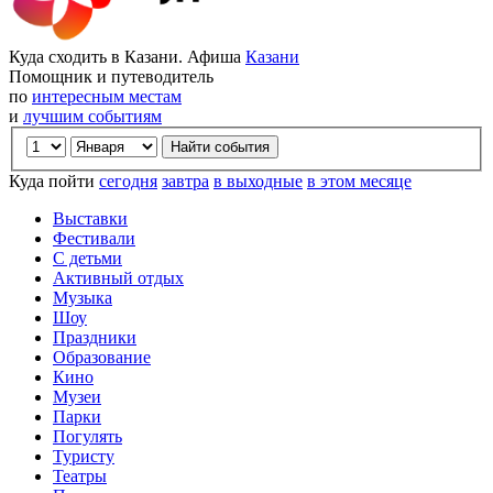
Куда сходить в Казани. Афиша
Казани
Помощник и путеводитель
по
интересным местам
и
лучшим событиям
Куда пойти
сегодня
завтра
в выходные
в этом месяце
Выставки
Фестивали
С детьми
Активный отдых
Музыка
Шоу
Праздники
Образование
Кино
Музеи
Парки
Погулять
Туристу
Театры