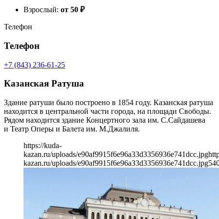
Взрослый:
от 50
₽
Телефон
Телефон
+7 (843) 236-61-25
Казанская Ратуша
Здание ратуши было построено в 1854 году. Казанская ратуша
находится в центральной части города, на площади Свободы.
Рядом находится здание Концертного зала им. С.Сайдашева
и Театр Оперы и Балета им. М.Джалиля.
https://kuda-
kazan.ru/uploads/e90af9915f6e96a33d3356936e741dcc.jpg
htt
kazan.ru/uploads/e90af9915f6e96a33d3356936e741dcc.jpg
54