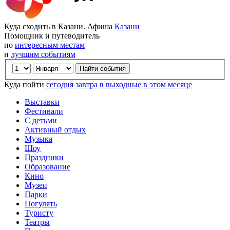
Куда сходить в Казани. Афиша
Казани
Помощник и путеводитель
по
интересным местам
и
лучшим событиям
Куда пойти
сегодня
завтра
в выходные
в этом месяце
Выставки
Фестивали
С детьми
Активный отдых
Музыка
Шоу
Праздники
Образование
Кино
Музеи
Парки
Погулять
Туристу
Театры