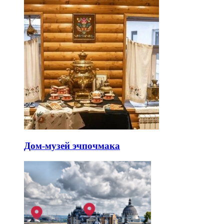
Дом-музей эчпочмака