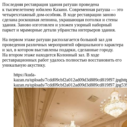
Последняя реставрация здания ратуши проведена
к тысячелетнему юбилею Казани. Современная ратуша — это
четырехэтажный дом-особняк. В ходе реставрации заново
сделана роскошная лепнина, украшающая потолки и стены
здания. Заново изготовлен и уложен узорный наборный
паркет и мраморные детали убранства интерьеров здания.
На первом этаже ратуши располагается большой зал для
проведения различных мероприятий официального характера
и зал, в котором выставлены подарки, сделанные городу.
На втором этаже находится Колонный зал. В ходе
реставрационных работ удалось полностью восстановить его
уникальную акустику.
https://kuda-
kazan.ru/uploads/7cdd09cbf2a012ad09d3d889cd819f97.jpg
htt
kazan.ru/uploads/7cdd09cbf2a012ad09d3d889cd819f97.jpg
53