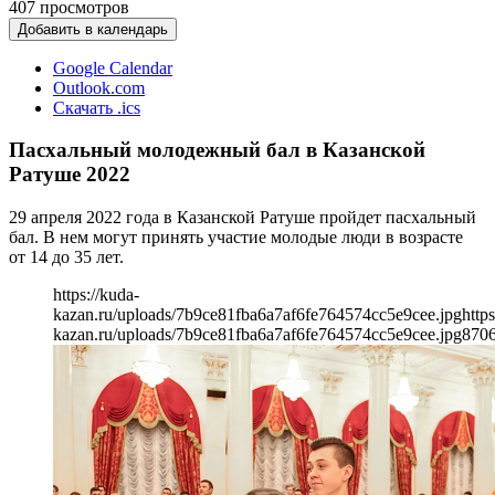
407
просмотров
Добавить в календарь
Google Calendar
Outlook.com
Скачать .ics
Пасхальный молодежный бал в Казанской
Ратуше 2022
29 апреля 2022 года в Казанской Ратуше пройдет пасхальный
бал. В нем могут принять участие молодые люди в возрасте
от 14 до 35 лет.
https://kuda-
kazan.ru/uploads/7b9ce81fba6a7af6fe764574cc5e9cee.jpg
https
kazan.ru/uploads/7b9ce81fba6a7af6fe764574cc5e9cee.jpg
870