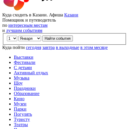
Куда сходить в Казани. Афиша
Казани
Помощник и путеводитель
по
интересным местам
и
лучшим событиям
Куда пойти
сегодня
завтра
в выходные
в этом месяце
Выставки
Фестивали
С детьми
Активный отдых
Музыка
Шоу
Праздники
Образование
Кино
Музеи
Парки
Погулять
Туристу
Театры