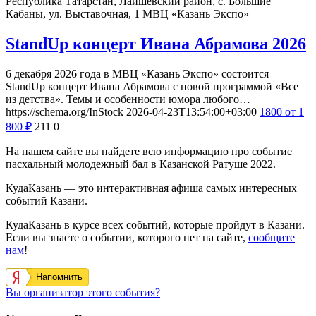
Республика Татарстан, Лаишевский район, с. Большие
Кабаны, ул. Выставочная, 1
МВЦ «Казань Экспо»
StandUp концерт Ивана Абрамова 2026
6 декабря 2026 года в МВЦ «Казань Экспо» состоится
StandUp концерт Ивана Абрамова с новой программой «Все
из детства». Темы и особенности юмора любого…
https://schema.org/InStock
2026-04-23T13:54:00+03:00
1800
от 1
800
₽
211
0
На нашем сайте вы найдете всю информацию про событие
пасхальный молодежный бал в Казанской Ратуше 2022.
КудаКазань — это интерактивная афиша самых интересных
событий Казани.
КудаКазань в курсе всех событий, которые пройдут в Казани.
Если вы знаете о событии, которого нет на сайте,
сообщите
нам
!
Напомнить
Вы организатор этого события?