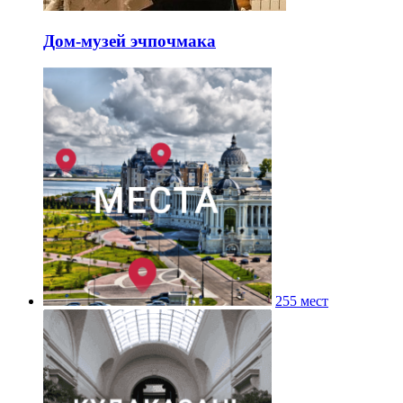
Дом-музей эчпочмака
255 мест