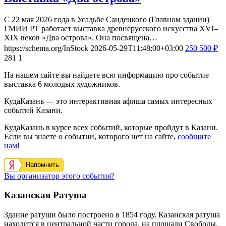
С 22 мая 2026 года в Усадьбе Сандецкого (Главном здании)
ГМИИ РТ работает выставка древнерусского искусства XVI–
XIX веков «Два острова». Она посвящена…
https://schema.org/InStock
2026-05-29T11:48:00+03:00
250
500
₽
281
1
На нашем сайте вы найдете всю информацию про событие
выставка 6 молодых художников.
КудаКазань — это интерактивная афиша самых интересных
событий Казани.
КудаКазань в курсе всех событий, которые пройдут в Казани.
Если вы знаете о событии, которого нет на сайте,
сообщите
нам
!
Напомнить
Вы организатор этого события?
Казанская Ратуша
Здание ратуши было построено в 1854 году. Казанская ратуша
находится в центральной части города, на площади Свободы.