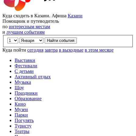
Куда сходить в Казани. Афиша
Казани
Помощник и путеводитель
по
интересным местам
и
лучшим событиям
Куда пойти
сегодня
завтра
в выходные
в этом месяце
Выставки
Фестивали
С детьми
Активный отдых
Музыка
Шоу
Праздники
Образование
Кино
Музеи
Парки
Погулять
Туристу
Театры