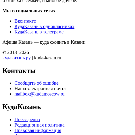
и отдыха с семьей, и многое другое.
Мы в социальных сетях
Вконтакте
КудаКазань в однокласниках
КудаКазань в телеграме
Афиша Казань — куда сходить в Казани
© 2013–2026
кудаказань.ру
| kuda-kazan.ru
Контакты
Сообщить об ошибке
Наша электронная почта
mailbox@kudamoscow.ru
КудаКазань
Пресс-релиз
Редакционная политика
Правовая информация