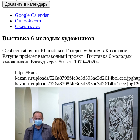
Добавить в календарь
Google Calendar
Outlook.com
Скачать .ics
Выставка 6 молодых художников
С 24 сентября по 10 ноября в Галерее «Окно» в Казанской
Ратуше пройдет выставочный проект «Выставка 6 молодых
художников. Взгляд через 50 лет. 1970–2020».
https://kuda-
kazan.ru/uploads/526a8798f4e3e3d393ae3d2614bc1cee.jpg
htt
kazan.ru/uploads/526a8798f4e3e3d393ae3d2614bc1cee.jpg
12