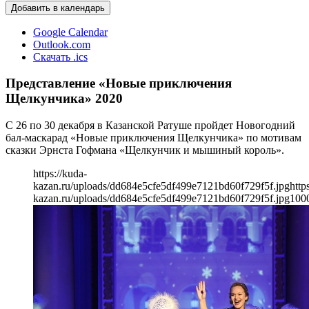
Добавить в календарь
Google Calendar
Outlook.com
Скачать .ics
Представление «Новые приключения
Щелкунчика» 2020
С 26 по 30 декабря в Казанской Ратуше пройдет Новогодний
бал-маскарад «Новые приключения Щелкунчика» по мотивам
сказки Эрнста Гофмана «Щелкунчик и мышиный король».
https://kuda-
kazan.ru/uploads/dd684e5cfe5df499e7121bd60f729f5f.jpg
http
kazan.ru/uploads/dd684e5cfe5df499e7121bd60f729f5f.jpg
100