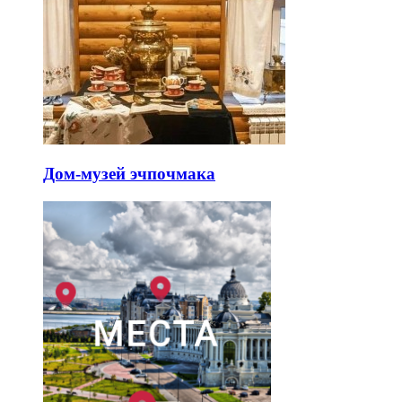
Дом-музей эчпочмака