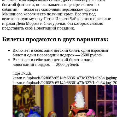
богатой фантазии, он оказывается в центре сказочных
событий — помогает сказочным персонажам одолеть
Мышиного короля и его полчище крыс. Все это под
великолепную музыку Петра Ильича Чайковского и веселые
играми Деда Мороза и Снегурочки, без которых сложно
представить себе Новогодний праздник.
Билеты продаются в двух вариантах:
Включает в себя: один детский билет, один взрослый
билет и один новогодний подарок — 2500 рублей.
Включает в себя: один детский билет и один
новогодний подарок — 2000 рублей.
https://kuda-
kazan.ru/uploads/92f083c6514fe68361a73c327f1e0b84.jpg
htt
kazan.ru/uploads/92f083c6514fe68361a73c327f1e0b84.jpg
12