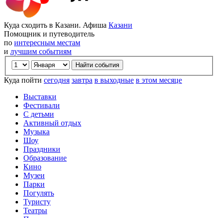
Куда сходить в Казани. Афиша
Казани
Помощник и путеводитель
по
интересным местам
и
лучшим событиям
Куда пойти
сегодня
завтра
в выходные
в этом месяце
Выставки
Фестивали
С детьми
Активный отдых
Музыка
Шоу
Праздники
Образование
Кино
Музеи
Парки
Погулять
Туристу
Театры