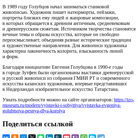
В 1989 году Голубцов начал заниматься станковой
живописью. Художник пишет натюрморты, пейзажи,
портреты близких ему людей и жанровые композиции,
в которых обращается к древним античным, средневековым
и древнерусским сюжетам. Источником творчества становятся
вечные темы и образы искусства, которые он свободно
переосмысливает, объединяя разные исторические традиции
и художественные направления. Для живописи художника
характерна лаконичность колорита, изысканность линий
и форм.
Благодаря инициативе Евгения Голубцова в 1990-е годы
в городе Зутфен были организованы выставки древнерусской
и русской живописи из собрания ГМИИ РТ и современного
искусства казанских художников, впервые представивших
в Нидерландах изобразительное искусство Татарстана.
Узнать подробности можно на сайте организаторов:
https://izo-
museum.ru/modern/vyistavki-i-sobyitiya/vyistavka-evgeniya-
golubtsova-pesnya-dlya-korolya
Поделиться ссылкой