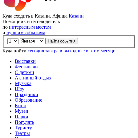
Куда сходить в Казани. Афиша
Казани
Помощник и путеводитель
по
интересным местам
и
лучшим событиям
Куда пойти
сегодня
завтра
в выходные
в этом месяце
Выставки
Фестивали
С детьми
Активный отдых
Музыка
Шоу
Праздники
Образование
Кино
Музеи
Парки
Погулять
Туристу
Театры