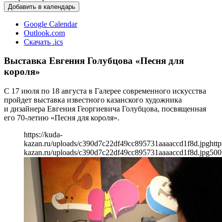
Добавить в календарь
Google Calendar
Outlook.com
Скачать .ics
Выставка Евгения Голубцова «Песня для
короля»
С 17 июля по 18 августа в Галерее современного искусства
пройдет выставка известного казанского художника
и дизайнера Евгения Георгиевича Голубцова, посвященная
его 70-летию «Песня для короля».
https://kuda-
kazan.ru/uploads/c390d7c22df49cc895731aaaaccd1f8d.jpg
http
kazan.ru/uploads/c390d7c22df49cc895731aaaaccd1f8d.jpg
500