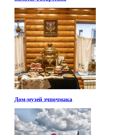
Дом-музей эчпочмака