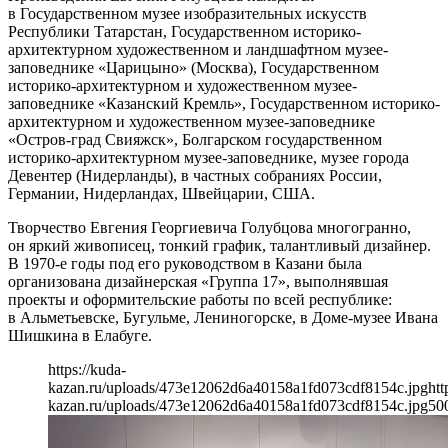
в Государственном музее изобразительных искусств
Республики Татарстан, Государственном историко-
архитектурном художественном и ландшафтном музее-
заповеднике «Царицыно» (Москва), Государственном
историко-архитектурном и художественном музее-
заповеднике «Казанский Кремль», Государственном историко-
архитектурном и художественном музее-заповеднике
«Остров-град Свияжск», Болгарском государственном
историко-архитектурном музее-заповеднике, музее города
Девентер (Нидерланды), в частных собраниях России,
Германии, Нидерландах, Швейцарии, США.
Творчество Евгения Георгиевича Голубцова многогранно,
он яркий живописец, тонкий график, талантливый дизайнер.
В 1970-е годы под его руководством в Казани была
организована дизайнерская «Группа 17», выполнявшая
проекты и оформительские работы по всей республике:
в Альметьевске, Бугульме, Лениногорске, в Доме-музее Ивана
Шишкина в Елабуге.
https://kuda-
kazan.ru/uploads/473e12062d6a40158a1fd073cdf8154c.jpg
htt
kazan.ru/uploads/473e12062d6a40158a1fd073cdf8154c.jpg
50