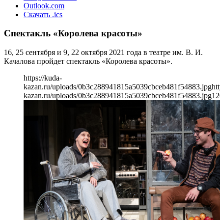
Outlook.com
Скачать .ics
Спектакль «Королева красоты»
16, 25 сентября и 9, 22 октября 2021 года в театре им. В. И.
Качалова пройдет спектакль «Королева красоты».
https://kuda-
kazan.ru/uploads/0b3c288941815a5039cbceb481f54883.jpg
ht
kazan.ru/uploads/0b3c288941815a5039cbceb481f54883.jpg
12