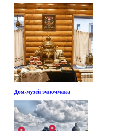
Дом-музей эчпочмака