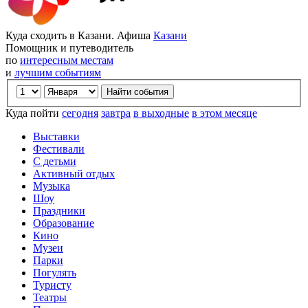
Куда сходить в Казани. Афиша
Казани
Помощник и путеводитель
по
интересным местам
и
лучшим событиям
Куда пойти
сегодня
завтра
в выходные
в этом месяце
Выставки
Фестивали
С детьми
Активный отдых
Музыка
Шоу
Праздники
Образование
Кино
Музеи
Парки
Погулять
Туристу
Театры