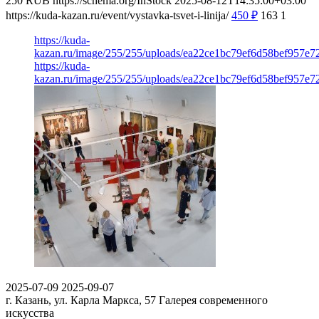
250
RUB
https://schema.org/InStock
2025-08-12T14:35:00+03:00
https://kuda-kazan.ru/event/vystavka-tsvet-i-linija/
450
₽
163
1
https://kuda-
kazan.ru/image/255/255/uploads/ea22ce1bc79ef6d58bef957e7
https://kuda-
kazan.ru/image/255/255/uploads/ea22ce1bc79ef6d58bef957e7
2025-07-09
2025-09-07
г. Казань, ул. Карла Маркса, 57
Галерея современного
искусства