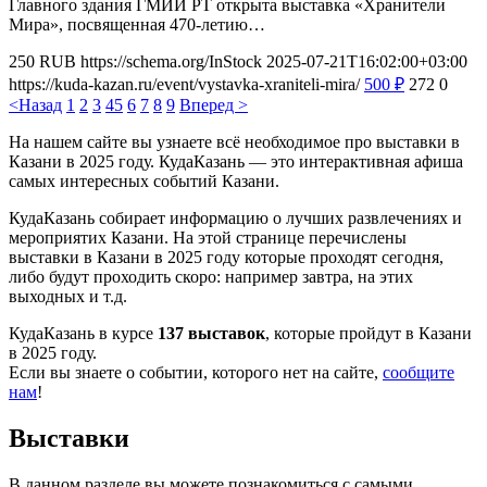
Главного здания ГМИИ РТ открыта выставка «Хранители
Мира», посвященная 470-летию…
250
RUB
https://schema.org/InStock
2025-07-21T16:02:00+03:00
https://kuda-kazan.ru/event/vystavka-xraniteli-mira/
500
₽
272
0
<Назад
1
2
3
4
5
6
7
8
9
Вперед >
На нашем сайте вы узнаете всё необходимое про выставки в
Казани в 2025 году. КудаКазань — это интерактивная афиша
самых интересных событий Казани.
КудаКазань собирает информацию о лучших развлечениях и
мероприятих Казани. На этой странице перечислены
выставки в Казани в 2025 году которые проходят сегодня,
либо будут проходить скоро: например завтра, на этих
выходных и т.д.
КудаКазань в курсе
137 выставок
, которые пройдут в Казани
в 2025 году.
Если вы знаете о событии, которого нет на сайте,
сообщите
нам
!
Выставки
В данном разделе вы можете познакомиться с самыми