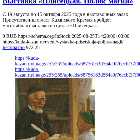
Выставка «Плисецкая. Полюс магии»
С 19 августа по 15 октября 2025 года в выставочных залах
Присутственных мест Казанского Кремля пройдет
масштабная выставка из цикла «Плисецкая.
0
RUB
https://schema.org/InStock
2025-08-25T14:20:00+03:00
https://kuda-kazan.ru/event/vystavka-plisetskaja-poljus-magii/
Бесплатно
972
25
https://kuda-
kazan.ru/image/255/255/uploads/68756163d564a0f76ecbf37f0
https://kuda-
kazan.ru/image/255/255/uploads/68756163d564a0f76ecbf37f0