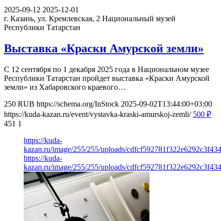
2025-09-12
2025-12-01
г. Казань, ул. Кремлевская, 2
Национальный музей
Республики Татарстан
Выставка «Краски Амурской земли»
С 12 сентября по 1 декабря 2025 года в Национальном музее
Республики Татарстан пройдет выставка «Краски Амурской
земли» из Хабаровского краевого…
250
RUB
https://schema.org/InStock
2025-09-02T13:44:00+03:00
https://kuda-kazan.ru/event/vystavka-kraski-amurskoj-zemli/
500
₽
451
1
https://kuda-
kazan.ru/image/255/255/uploads/cdfcf592781f322e6292c3f43
https://kuda-
kazan.ru/image/255/255/uploads/cdfcf592781f322e6292c3f43