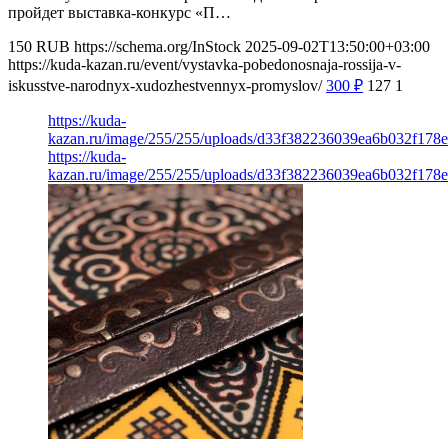
пройдет выставка-конкурс «П…
150
RUB
https://schema.org/InStock
2025-09-02T13:50:00+03:00
https://kuda-kazan.ru/event/vystavka-pobedonosnaja-rossija-v-
iskusstve-narodnyx-xudozhestvennyx-promyslov/
300
₽
127
1
https://kuda-
kazan.ru/image/255/255/uploads/d33f382236039ea6b032f178e
https://kuda-
kazan.ru/image/255/255/uploads/d33f382236039ea6b032f178e