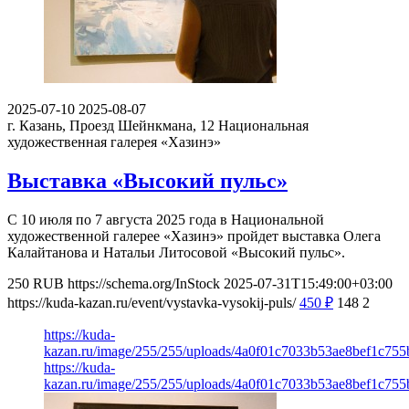
2025-07-10
2025-08-07
г. Казань, Проезд Шейнкмана, 12
Национальная
художественная галерея «Хазинэ»
Выставка «Высокий пульс»
С 10 июля по 7 августа 2025 года в Национальной
художественной галерее «Хазинэ» пройдет выставка Олега
Калайтанова и Натальи Литосовой «Высокий пульс».
250
RUB
https://schema.org/InStock
2025-07-31T15:49:00+03:00
https://kuda-kazan.ru/event/vystavka-vysokij-puls/
450
₽
148
2
https://kuda-
kazan.ru/image/255/255/uploads/4a0f01c7033b53ae8bef1c755
https://kuda-
kazan.ru/image/255/255/uploads/4a0f01c7033b53ae8bef1c755