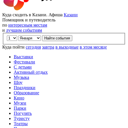
Куда сходить в Казани. Афиша
Казани
Помощник и путеводитель
по
интересным местам
и
лучшим событиям
Куда пойти
сегодня
завтра
в выходные
в этом месяце
Выставки
Фестивали
С детьми
Активный отдых
Музыка
Шоу
Праздники
Образование
Кино
Музеи
Парки
Погулять
Туристу
Театры