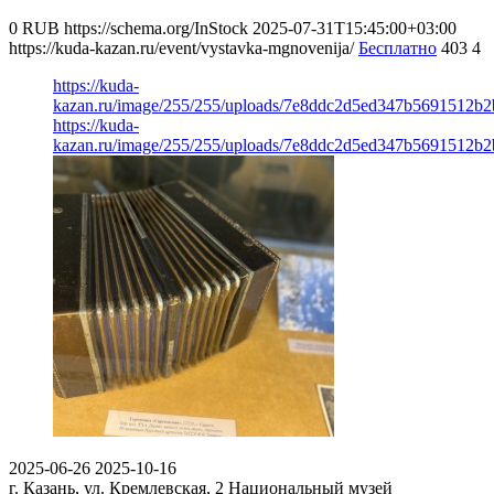
0
RUB
https://schema.org/InStock
2025-07-31T15:45:00+03:00
https://kuda-kazan.ru/event/vystavka-mgnovenija/
Бесплатно
403
4
https://kuda-
kazan.ru/image/255/255/uploads/7e8ddc2d5ed347b5691512b2
https://kuda-
kazan.ru/image/255/255/uploads/7e8ddc2d5ed347b5691512b2
2025-06-26
2025-10-16
г. Казань, ул. Кремлевская, 2
Национальный музей