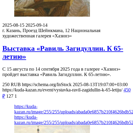
2025-08-15
2025-09-14
г. Казань, Проезд Шейнкмана, 12
Национальная
художественная галерея «Хазинэ»
Выставка «Равиль Загидуллин. К 65-
летию»
С 15 августа по 14 сентября 2025 года в галерее «Хазинэ»
пройдет выставка «Равиль Загидуллин. К 65-летию».
250
RUB
https://schema.org/InStock
2025-08-13T19:07:00+03:00
https://kuda-kazan.ru/event/vystavka-ravil-zagidullin-k-65-letiju/
450
₽
127
1
https://kuda-
kazan.ru/image/255/255/uploads/abada0e6857b210f4626bdb5
https://kuda-
kazan.ru/image/255/255/uploads/abada0e6857b210f4626bdb5