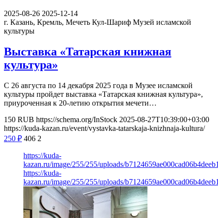
2025-08-26
2025-12-14
г. Казань, Кремль, Мечеть Кул-Шариф
Музей исламской
культуры
Выставка «Татарская книжная
культура»
С 26 августа по 14 декабря 2025 года в Музее исламской
культуры пройдет выставка «Татарская книжная культура»,
приуроченная к 20-летию открытия мечети…
150
RUB
https://schema.org/InStock
2025-08-27T10:39:00+03:00
https://kuda-kazan.ru/event/vystavka-tatarskaja-knizhnaja-kultura/
250
₽
406
2
https://kuda-
kazan.ru/image/255/255/uploads/b7124659ae000cad06b4deeb
https://kuda-
kazan.ru/image/255/255/uploads/b7124659ae000cad06b4deeb