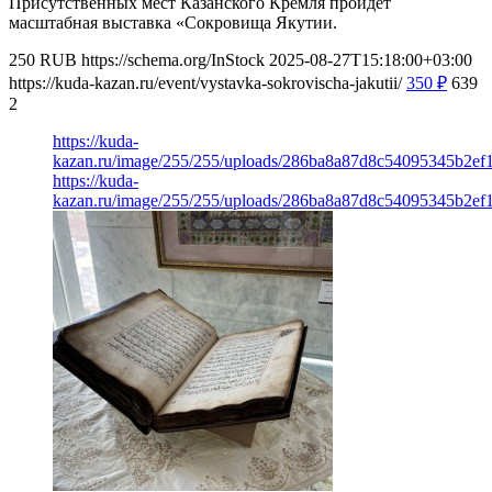
Присутственных мест Казанского Кремля пройдет
масштабная выставка «Сокровища Якутии.
250
RUB
https://schema.org/InStock
2025-08-27T15:18:00+03:00
https://kuda-kazan.ru/event/vystavka-sokrovischa-jakutii/
350
₽
639
2
https://kuda-
kazan.ru/image/255/255/uploads/286ba8a87d8c54095345b2ef
https://kuda-
kazan.ru/image/255/255/uploads/286ba8a87d8c54095345b2ef