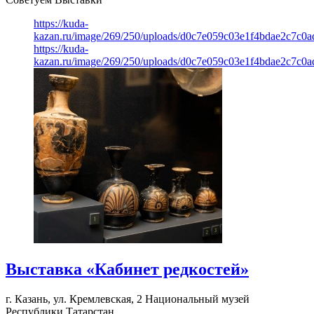
https://kuda-
kazan.ru/image/269/250/uploads/d0c7e059c03e1f4bdae2c7c0
https://kuda-
kazan.ru/image/269/250/uploads/d0c7e059c03e1f4bdae2c7c0
Выставка «Кабинет редкостей»
г. Казань, ул. Кремлевская, 2
Национальный музей
Республики Татарстан