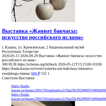
Выставка «Җәннәт бакчасы:
искусство российского ислама»
г. Казань, ул. Кремлевская, 2
Национальный музей
Республики Татарстан
2026-05-13
2026-09-29
Выставка «Җәннәт бакчасы: искусство
российского ислама»
300
RUB
https://schema.org/InStock
2026-05-12T15:15:00+03:00
https://kuda-kazan.ru/event/vystavka-nnt-bakchasy-iskusstvo-
rossijskogo-islama/
600
₽
532
1
Советуем Выставки
https://kuda-
kazan.ru/image/269/250/uploads/a319aa59cf9289697e969d49f
https://kuda-
kazan.ru/image/269/250/uploads/a319aa59cf9289697e969d49f