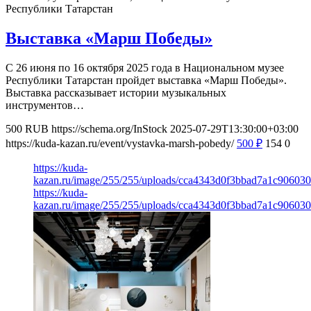
Республики Татарстан
Выставка «Марш Победы»
С 26 июня по 16 октября 2025 года в Национальном музее
Республики Татарстан пройдет выставка «Марш Победы».
Выставка рассказывает истории музыкальных
инструментов…
500
RUB
https://schema.org/InStock
2025-07-29T13:30:00+03:00
https://kuda-kazan.ru/event/vystavka-marsh-pobedy/
500
₽
154
0
https://kuda-
kazan.ru/image/255/255/uploads/cca4343d0f3bbad7a1c906030
https://kuda-
kazan.ru/image/255/255/uploads/cca4343d0f3bbad7a1c906030