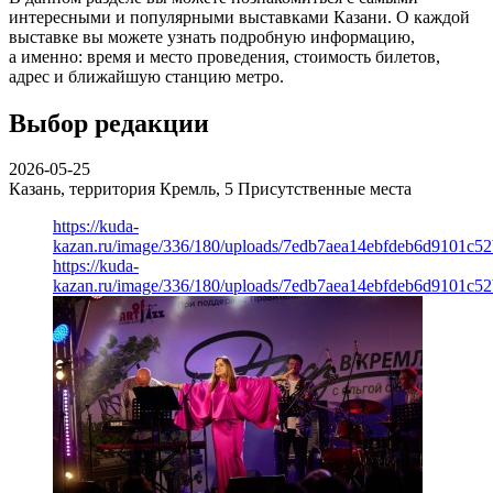
интересными и популярными выставками Казани. О каждой
выставке вы можете узнать подробную информацию,
а именно: время и место проведения, стоимость билетов,
адрес и ближайшую станцию метро.
Выбор редакции
2026-05-25
Казань, территория Кремль, 5
Присутственные места
https://kuda-
kazan.ru/image/336/180/uploads/7edb7aea14ebfdeb6d9101c5
https://kuda-
kazan.ru/image/336/180/uploads/7edb7aea14ebfdeb6d9101c5