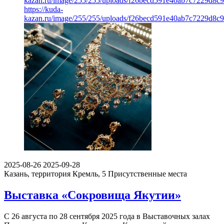
kazan.ru/image/255/255/uploads/f26becd591e40ab7c7229d8c9
https://kuda-
kazan.ru/image/255/255/uploads/f26becd591e40ab7c7229d8c9
2025-08-26
2025-09-28
Казань, территория Кремль, 5
Присутственные места
Выставка «Сокровища Якутии»
С 26 августа по 28 сентября 2025 года в Выставочных залах