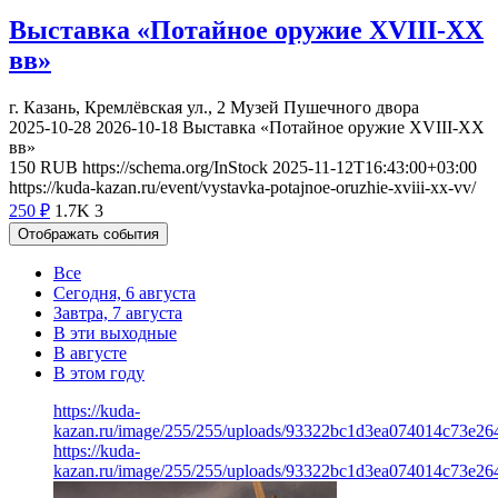
Выставка «Потайное оружие XVIII-XX
вв»
г. Казань, Кремлёвская ул., 2
Музей Пушечного двора
2025-10-28
2026-10-18
Выставка «Потайное оружие XVIII-XX
вв»
150
RUB
https://schema.org/InStock
2025-11-12T16:43:00+03:00
https://kuda-kazan.ru/event/vystavka-potajnoe-oruzhie-xviii-xx-vv/
250
₽
1.7K
3
Отображать события
Все
Сегодня, 6 августа
Завтра, 7 августа
В эти выходные
В августе
В этом году
https://kuda-
kazan.ru/image/255/255/uploads/93322bc1d3ea074014c73e26
https://kuda-
kazan.ru/image/255/255/uploads/93322bc1d3ea074014c73e26