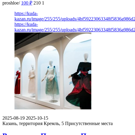
proshloe/
100
₽
210
1
https://kuda-
kazan.ru/image/255/255/uploads/4bf59223063348f5836a986d
https://kuda-
kazan.ru/image/255/255/uploads/4bf59223063348f5836a986d
2025-08-19
2025-10-15
Казань, территория Кремль, 5
Присутственные места