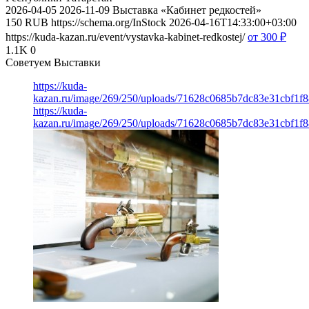
2026-04-05
2026-11-09
Выставка «Кабинет редкостей»
150
RUB
https://schema.org/InStock
2026-04-16T14:33:00+03:00
https://kuda-kazan.ru/event/vystavka-kabinet-redkostej/
от 300
₽
1.1K
0
Советуем Выставки
https://kuda-
kazan.ru/image/269/250/uploads/71628c0685b7dc83e31cbf1f8
https://kuda-
kazan.ru/image/269/250/uploads/71628c0685b7dc83e31cbf1f8