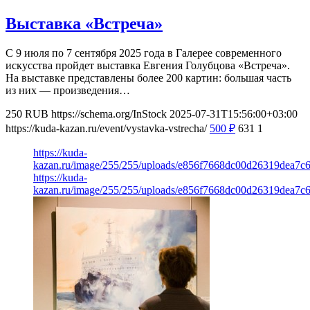
Выставка «Встреча»
С 9 июля по 7 сентября 2025 года в Галерее современного
искусства пройдет выставка Евгения Голубцова «Встреча».
На выставке представлены более 200 картин: большая часть
из них — произведения…
250
RUB
https://schema.org/InStock
2025-07-31T15:56:00+03:00
https://kuda-kazan.ru/event/vystavka-vstrecha/
500
₽
631
1
https://kuda-
kazan.ru/image/255/255/uploads/e856f7668dc00d26319dea7c6
https://kuda-
kazan.ru/image/255/255/uploads/e856f7668dc00d26319dea7c6