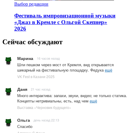
Выбор редакции
Фестиваль импровизационной музыки
«Джаз в Кремле с Ольгой Скепнер»
2026
Сейчас обсуждают
Марина
16 часов назад
Шли пешком через мост от Кремля, вид открывается
шикарный на фестивальную площадку. Федука
ещё
VK Fest в Казани 2025
Даня
21 час назад
Много интерактива: запахи, звуки, видео; не только статика.
Концепты нетривиальны, есть, над чем
ещё
Выставка «Черновик будущего»
Ольга
день назад 22:13
Спасибо
Алмазный фонд