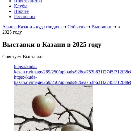
Пространства
Клубы
Прочее
Рестораны
Афиша Казани - куда сходить
➔
События
➔
Выставки
➔
в
2025 году
Выставки в Казани в 2025 году
Советуем Выставки
https://kuda-
kazan.ru/image/269/250/uploads/926ea753b631f2745f712f38
https://kuda-
kazan.ru/image/269/250/uploads/926ea753b631f2745f712f38