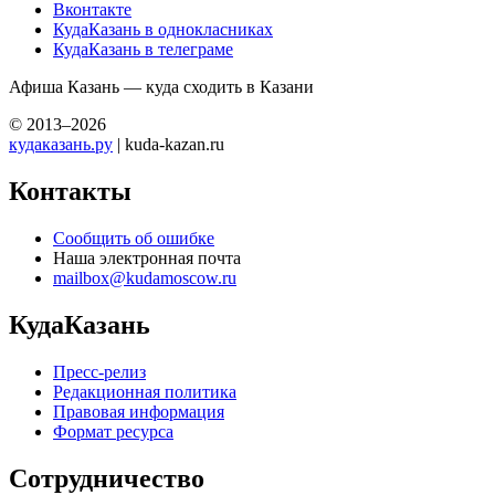
Вконтакте
КудаКазань в однокласниках
КудаКазань в телеграме
Афиша Казань — куда сходить в Казани
© 2013–2026
кудаказань.ру
| kuda-kazan.ru
Контакты
Сообщить об ошибке
Наша электронная почта
mailbox@kudamoscow.ru
КудаКазань
Пресс-релиз
Редакционная политика
Правовая информация
Формат ресурса
Сотрудничество