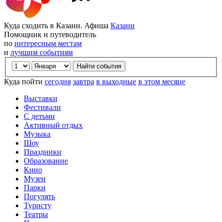
Куда сходить в Казани. Афиша
Казани
Помощник и путеводитель
по
интересным местам
и
лучшим событиям
Куда пойти
сегодня
завтра
в выходные
в этом месяце
Выставки
Фестивали
С детьми
Активный отдых
Музыка
Шоу
Праздники
Образование
Кино
Музеи
Парки
Погулять
Туристу
Театры