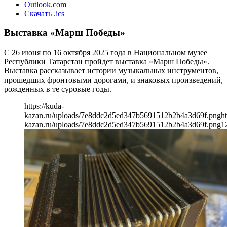
Outlook.com
Скачать .ics
Выставка «Марш Победы»
С 26 июня по 16 октября 2025 года в Национальном музее
Республики Татарстан пройдет выставка «Марш Победы».
Выставка рассказывает истории музыкальных инструментов,
прошедших фронтовыми дорогами, и знаковых произведений,
рожденных в те суровые годы.
https://kuda-
kazan.ru/uploads/7e8ddc2d5ed347b5691512b2b4a3d69f.png
ht
kazan.ru/uploads/7e8ddc2d5ed347b5691512b2b4a3d69f.png
1