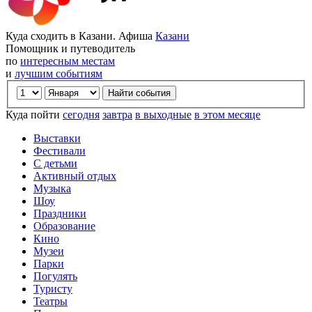
Куда сходить в Казани. Афиша
Казани
Помощник и путеводитель
по
интересным местам
и
лучшим событиям
Куда пойти
сегодня
завтра
в выходные
в этом месяце
Выставки
Фестивали
С детьми
Активный отдых
Музыка
Шоу
Праздники
Образование
Кино
Музеи
Парки
Погулять
Туристу
Театры