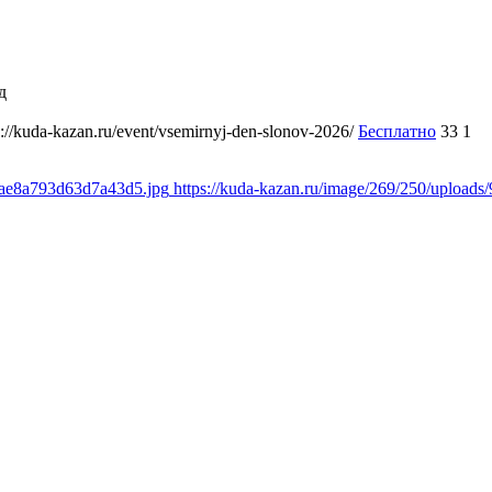
д
s://kuda-kazan.ru/event/vsemirnyj-den-slonov-2026/
Бесплатно
33
1
18ae8a793d63d7a43d5.jpg
https://kuda-kazan.ru/image/269/250/uploa