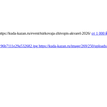
https://kuda-kazan.ru/event/tsirkovaja-zhivopis-akvarel-2026/
от 1 000
e196b7111e29a532682.jpg
https://kuda-kazan.ru/image/269/250/uploa