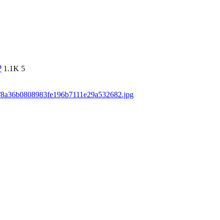
₽
1.1K
5
ds/8a36b0808983fe196b7111e29a532682.jpg