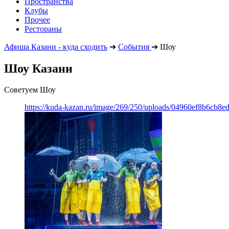
Пространства
Клубы
Прочее
Рестораны
Афиша Казани - куда сходить
➔
События
➔
Шоу
Шоу Казани
Советуем Шоу
https://kuda-kazan.ru/image/269/250/uploads/04960ef8b6cb8