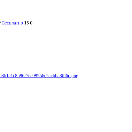
/
Бесплатно
15
0
ds/e8b1c1c8b86f7ee98556c5acbba8fd6c.png