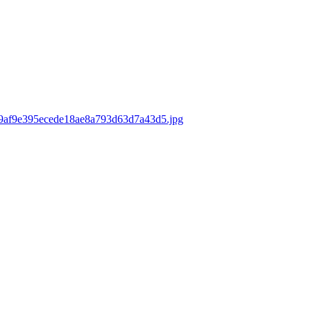
ds/9af9e395ecede18ae8a793d63d7a43d5.jpg