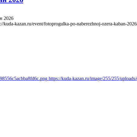
н 2026
s://kuda-kazan.ru/event/fotoprogulka-po-naberezhnoj-ozera-kaban-2026
ee98556c5acbba8fd6c.png
https://kuda-kazan.ru/image/255/255/uploa