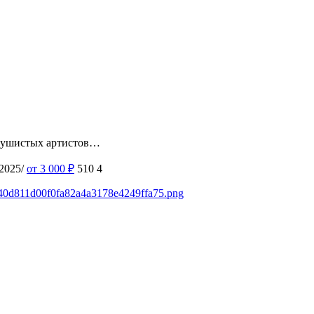
0 пушистых артистов…
-2025/
от 3 000
₽
510
4
s/40d811d00f0fa82a4a3178e4249ffa75.png