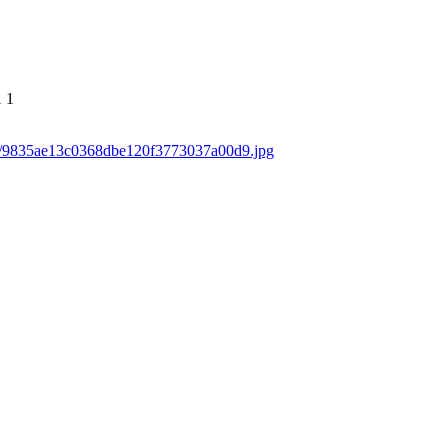
1
1
ads/9835ae13c0368dbe120f3773037a00d9.jpg