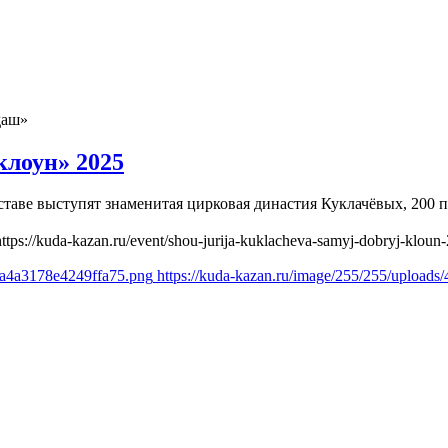
даш»
лоун» 2025
оставе выступят знаменитая цирковая династия Куклачёвых, 20
https://kuda-kazan.ru/event/shou-jurija-kuklacheva-samyj-dobryj-kloun
82a4a3178e4249ffa75.png
https://kuda-kazan.ru/image/255/255/upload