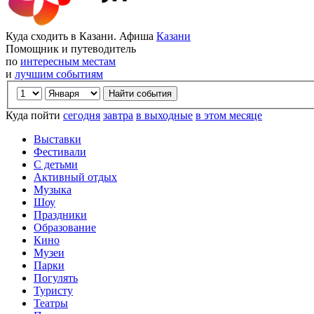
Куда сходить в Казани. Афиша
Казани
Помощник и путеводитель
по
интересным местам
и
лучшим событиям
Куда пойти
сегодня
завтра
в выходные
в этом месяце
Выставки
Фестивали
С детьми
Активный отдых
Музыка
Шоу
Праздники
Образование
Кино
Музеи
Парки
Погулять
Туристу
Театры