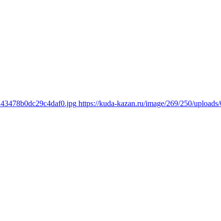
ed43478b0dc29c4daf0.jpg
https://kuda-kazan.ru/image/269/250/uploa