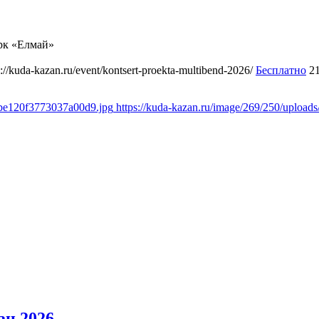
рк «Елмай»
s://kuda-kazan.ru/event/kontsert-proekta-multibend-2026/
Бесплатно
2
dbe120f3773037a00d9.jpg
https://kuda-kazan.ru/image/269/250/uplo
ан 2026