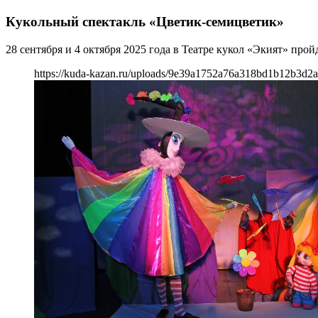
Кукольный спектакль «Цветик-семицветик»
28 сентября и 4 октября 2025 года в Театре кукол «Экият» про
https://kuda-kazan.ru/uploads/9e39a1752a76a318bd1b12b3d2