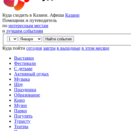
Куда сходить в Казани. Афиша
Казани
Помощник и путеводитель
по
интересным местам
и
лучшим событиям
Куда пойти
сегодня
завтра
в выходные
в этом месяце
Выставки
Фестивали
С детьми
Активный отдых
Музыка
Шоу
Праздники
Образование
Кино
Музеи
Парки
Погулять
Туристу
Театры