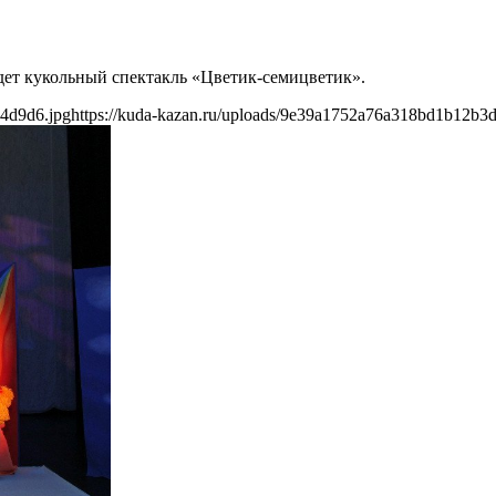
йдет кукольный спектакль «Цветик-семицветик».
a4d9d6.jpg
https://kuda-kazan.ru/uploads/9e39a1752a76a318bd1b12b3