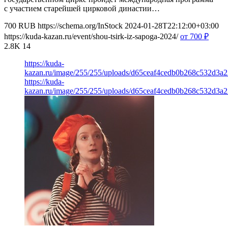
с участием старейшей цирковой династии…
700
RUB
https://schema.org/InStock
2024-01-28T22:12:00+03:00
https://kuda-kazan.ru/event/shou-tsirk-iz-sapoga-2024/
от 700
₽
2.8K
14
https://kuda-
kazan.ru/image/255/255/uploads/d65ceaf4cedb0b268c532d3a2
https://kuda-
kazan.ru/image/255/255/uploads/d65ceaf4cedb0b268c532d3a2