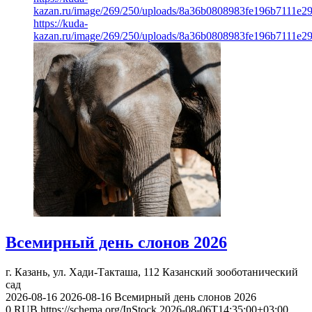
kazan.ru/image/269/250/uploads/8a36b0808983fe196b7111e2
https://kuda-
kazan.ru/image/269/250/uploads/8a36b0808983fe196b7111e2
Всемирный день слонов 2026
г. Казань, ул. Хади-Такташа, 112
Казанский зооботанический
сад
2026-08-16
2026-08-16
Всемирный день слонов 2026
0
RUB
https://schema.org/InStock
2026-08-06T14:35:00+03:00