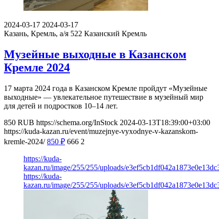
2024-03-17
2024-03-17
Казань, Кремль, а/я 522
Казанский Кремль
Музейные выходные в Казанском
Кремле 2024
17 марта 2024 года в Казанском Кремле пройдут «Музейные
выходные» — увлекательное путешествие в музейный мир
для детей и подростков 10–14 лет.
850
RUB
https://schema.org/InStock
2024-03-13T18:39:00+03:00
https://kuda-kazan.ru/event/muzejnye-vyxodnye-v-kazanskom-
kremle-2024/
850
₽
666
2
https://kuda-
kazan.ru/image/255/255/uploads/e3ef5cb1df042a1873e0e13dc
https://kuda-
kazan.ru/image/255/255/uploads/e3ef5cb1df042a1873e0e13dc