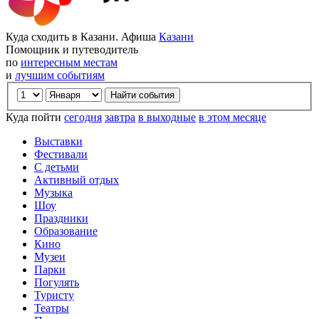
Куда сходить в Казани. Афиша
Казани
Помощник и путеводитель
по
интересным местам
и
лучшим событиям
Куда пойти
сегодня
завтра
в выходные
в этом месяце
Выставки
Фестивали
С детьми
Активный отдых
Музыка
Шоу
Праздники
Образование
Кино
Музеи
Парки
Погулять
Туристу
Театры