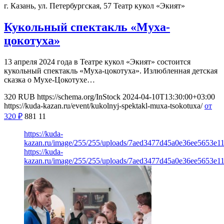
г. Казань, ул. Петербургская, 57
Театр кукол «Экият»
Кукольный спектакль «Муха-
цокотуха»
13 апреля 2024 года в Театре кукол «Экият» состоится
кукольный спектакль «Муха-цокотуха». Излюбленная детская
сказка о Мухе-Цокотухе…
320
RUB
https://schema.org/InStock
2024-04-10T13:30:00+03:00
https://kuda-kazan.ru/event/kukolnyj-spektakl-muxa-tsokotuxa/
от
320
₽
881
11
https://kuda-
kazan.ru/image/255/255/uploads/7aed3477d45a0e36ee5653e11
https://kuda-
kazan.ru/image/255/255/uploads/7aed3477d45a0e36ee5653e11