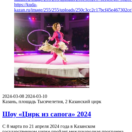
https://kuda-
kazan.ru/image/255/255/uploads/250c3cc2c17bcf45e467302ce
2024-03-08
2024-03-10
Казань, площадь Тысячелетия, 2
Казанский цирк
Шоу «Цирк из сапога» 2024
С 8 марта по 21 апреля 2024 года в Казанском
государственном цирке пройдет международная программа