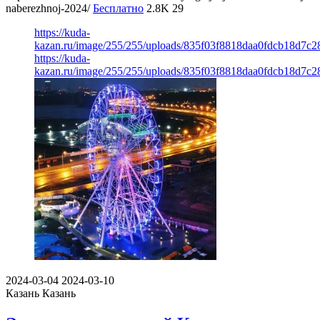
naberezhnoj-2024/
Бесплатно
2.8K
29
https://kuda-
kazan.ru/image/255/255/uploads/835f03f8818daa0fdcb18d7c2
https://kuda-
kazan.ru/image/255/255/uploads/835f03f8818daa0fdcb18d7c2
2024-03-04
2024-03-10
Казань
Казань