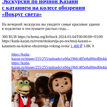
Экскурсия по ночной Казани
с катанием на колесе обозрения
«Вокруг света»
На вечерней экскурсии вы увидите самые красивые здания
в подсветке и послушаете рассказ гида…
300
RUB
https://schema.org/InStock
2024-03-04T00:00:00+03:00
https://kuda-kazan.ru/event/ekskursija-po-nochnoj-kazani-s-
kataniem-na-kolese-obozrenija-vokrug-sveta/
1 400
₽
3.8K
9
https://kuda-
kazan.ru/image/255/255/uploads/ceb6a19bfc485e8af66edbb4da
https://kuda-
kazan.ru/image/255/255/uploads/ceb6a19bfc485e8af66edbb4da