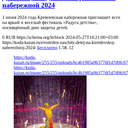
набережной 2024
1 июня 2024 года Кремлевская набережная приглашает всех
на яркий и веселый фестиваль «Радуга детства»,
посвящённый дню защиты детей.
0
RUB
https://schema.org/InStock
2024-05-27T16:21:00+03:00
https://kuda-kazan.ru/event/den-zaschity-detej-na-kremlevskoj-
naberezhnoj-2024/
Бесплатно
1.5K
12
https://kuda-
kazan.ru/image/255/255/uploads/bc4b1985a9b377df1d7d9fc67
https://kuda-
kazan.ru/image/255/255/uploads/bc4b1985a9b377df1d7d9fc67