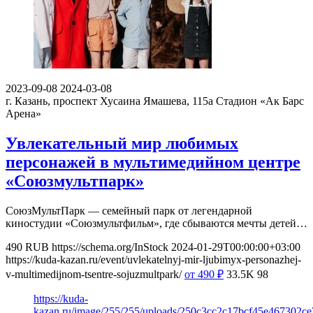
2023-09-08
2024-03-08
г. Казань, проспект Хусаина Ямашева, 115а
Стадион «Ак Барс
Арена»
Увлекательный мир любимых
персонажей в мультимедийном центре
«Союзмультпарк»
СоюзМультПарк — семейный парк от легендарной
киностудии «Союзмультфильм», где сбываются мечты детей…
490
RUB
https://schema.org/InStock
2024-01-29T00:00:00+03:00
https://kuda-kazan.ru/event/uvlekatelnyj-mir-ljubimyx-personazhej-
v-multimedijnom-tsentre-sojuzmultpark/
от 490
₽
33.5K
98
https://kuda-
kazan.ru/image/255/255/uploads/250c3cc2c17bcf45e467302ce