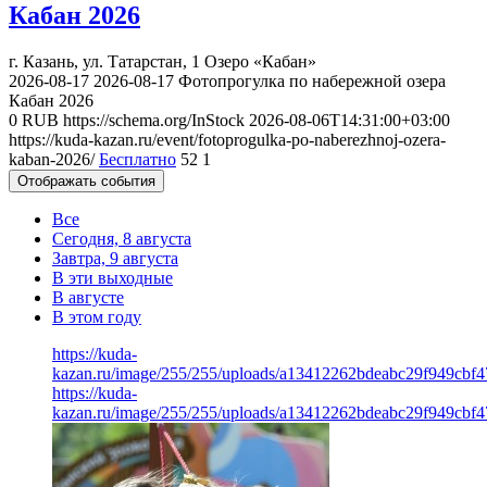
Кабан 2026
г. Казань, ул. Татарстан, 1
Озеро «Кабан»
2026-08-17
2026-08-17
Фотопрогулка по набережной озера
Кабан 2026
0
RUB
https://schema.org/InStock
2026-08-06T14:31:00+03:00
https://kuda-kazan.ru/event/fotoprogulka-po-naberezhnoj-ozera-
kaban-2026/
Бесплатно
52
1
Отображать события
Все
Сегодня, 8 августа
Завтра, 9 августа
В эти выходные
В августе
В этом году
https://kuda-
kazan.ru/image/255/255/uploads/a13412262bdeabc29f949cbf47
https://kuda-
kazan.ru/image/255/255/uploads/a13412262bdeabc29f949cbf47