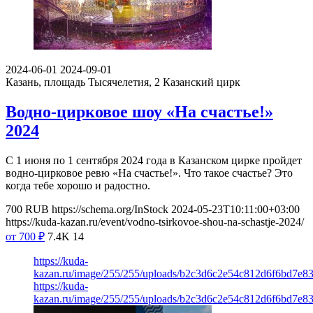
2024-06-01
2024-09-01
Казань, площадь Тысячелетия, 2
Казанский цирк
Водно-цирковое шоу «На счастье!»
2024
С 1 июня по 1 сентября 2024 года в Казанском цирке пройдет
водно-цирковое ревю «На счастье!». Что такое счастье? Это
когда тебе хорошо и радостно.
700
RUB
https://schema.org/InStock
2024-05-23T10:11:00+03:00
https://kuda-kazan.ru/event/vodno-tsirkovoe-shou-na-schastje-2024/
от 700
₽
7.4K
14
https://kuda-
kazan.ru/image/255/255/uploads/b2c3d6c2e54c812d6f6bd7e83
https://kuda-
kazan.ru/image/255/255/uploads/b2c3d6c2e54c812d6f6bd7e83