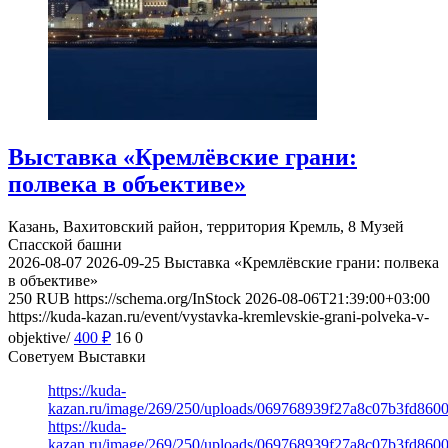
Выставка «Кремлёвские грани:
полвека в объективе»
Казань, Вахитовский район, территория Кремль, 8
Музей
Спасской башни
2026-08-07
2026-09-25
Выставка «Кремлёвские грани: полвека
в объективе»
250
RUB
https://schema.org/InStock
2026-08-06T21:39:00+03:00
https://kuda-kazan.ru/event/vystavka-kremlevskie-grani-polveka-v-
objektive/
400
₽
16
0
Советуем Выставки
https://kuda-
kazan.ru/image/269/250/uploads/069768939f27a8c07b3fd860
https://kuda-
kazan.ru/image/269/250/uploads/069768939f27a8c07b3fd860