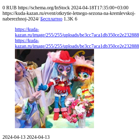
0
RUB
https://schema.org/InStock
2024-04-18T17:35:00+03:00
https://kuda-kazan.ru/event/otkrytie-letnego-sezona-na-kremlevskoj-
naberezhnoj-2024/
Бесплатно
1.3K
6
https://kuda-
kazan.ru/image/255/255/uploads/be3cc7aca1db350ce2e232888
https://kuda-
kazan.ru/image/255/255/uploads/be3cc7aca1db350ce2e232888
2024-04-13
2024-04-13