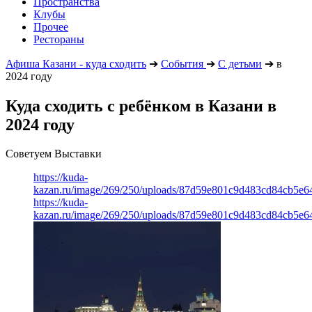
Пространства
Клубы
Прочее
Рестораны
Афиша Казани - куда сходить
➔
События
➔
С детьми
➔
в
2024 году
Куда сходить с ребёнком в Казани в
2024 году
Советуем Выставки
https://kuda-
kazan.ru/image/269/250/uploads/87d59e801c9d483cd84cb5e6
https://kuda-
kazan.ru/image/269/250/uploads/87d59e801c9d483cd84cb5e6