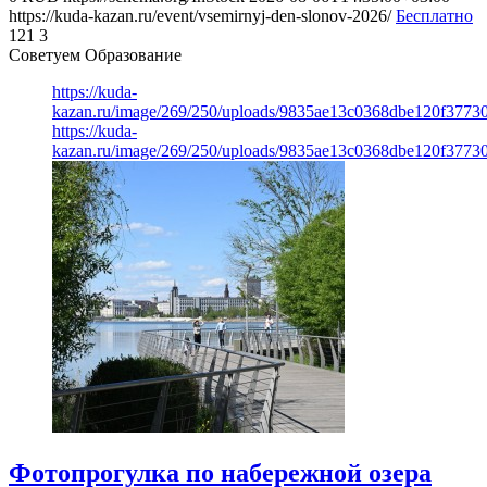
https://kuda-kazan.ru/event/vsemirnyj-den-slonov-2026/
Бесплатно
121
3
Советуем Образование
https://kuda-
kazan.ru/image/269/250/uploads/9835ae13c0368dbe120f3773
https://kuda-
kazan.ru/image/269/250/uploads/9835ae13c0368dbe120f3773
Фотопрогулка по набережной озера