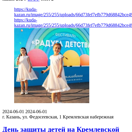
https://kuda-
kazan.ru/image/255/255/uploads/66d73fef7efb779d68842bce4
https://kuda-
kazan.ru/image/255/255/uploads/66d73fef7efb779d68842bce4
2024-06-01
2024-06-01
г. Казань, ул. Федосеевская, 1
Кремлевская набережная
День защиты детей на Кремлевской