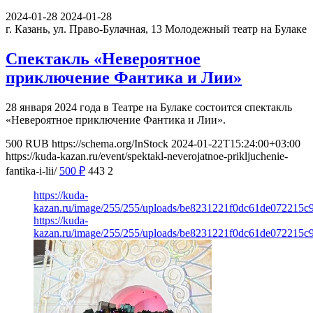
2024-01-28
2024-01-28
г. Казань, ул. Право-Булачная, 13
Молодежный театр на Булаке
Спектакль «Невероятное
приключение Фантика и Лии»
28 января 2024 года в Театре на Булаке состоится спектакль
«Невероятное приключение Фантика и Лии».
500
RUB
https://schema.org/InStock
2024-01-22T15:24:00+03:00
https://kuda-kazan.ru/event/spektakl-neverojatnoe-prikljuchenie-
fantika-i-lii/
500
₽
443
2
https://kuda-
kazan.ru/image/255/255/uploads/be8231221f0dc61de072215c9
https://kuda-
kazan.ru/image/255/255/uploads/be8231221f0dc61de072215c9