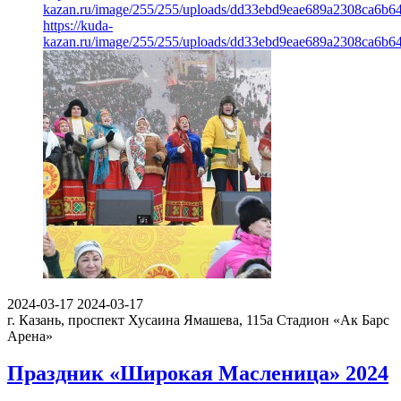
kazan.ru/image/255/255/uploads/dd33ebd9eae689a2308ca6b6
https://kuda-
kazan.ru/image/255/255/uploads/dd33ebd9eae689a2308ca6b6
2024-03-17
2024-03-17
г. Казань, проспект Хусаина Ямашева, 115а
Стадион «Ак Барс
Арена»
Праздник «Широкая Масленица» 2024