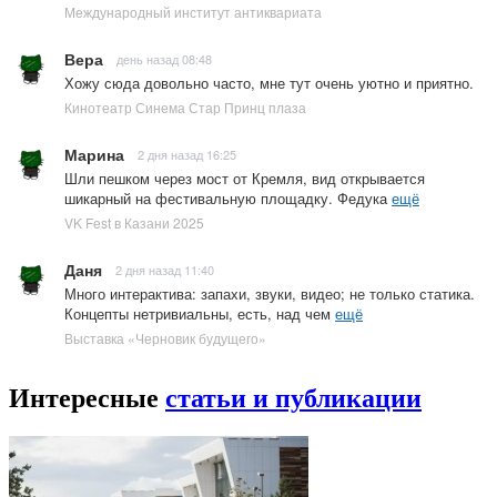
Международный институт антиквариата
Вера
день назад 08:48
Хожу сюда довольно часто, мне тут очень уютно и приятно.
Кинотеатр Синема Стар Принц плаза
Марина
2 дня назад 16:25
Шли пешком через мост от Кремля, вид открывается
шикарный на фестивальную площадку. Федука
ещё
VK Fest в Казани 2025
Даня
2 дня назад 11:40
Много интерактива: запахи, звуки, видео; не только статика.
Концепты нетривиальны, есть, над чем
ещё
Выставка «Черновик будущего»
Интересные
статьи и публикации