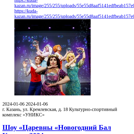
https://kuda-
kazan.ru/image/255/255/uploads/55e55d8aaf5141edfbeab157e
https://kuda-
kazan.ru/image/255/255/uploads/55e55d8aaf5141edfbeab157e
2024-01-06
2024-01-06
г. Казань, ул. Кремлевская, д. 18
Культурно-спортивный
комплекс «УНИКС»
Шоу «Царевны «Новогодний Бал