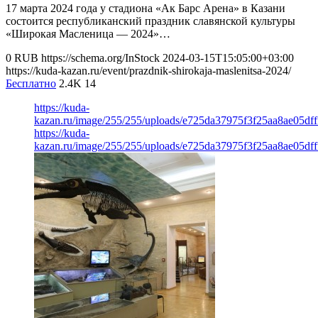
17 марта 2024 года у стадиона «Ак Барс Арена» в Казани
состоится республиканский праздник славянской культуры
«Широкая Масленица — 2024»…
0
RUB
https://schema.org/InStock
2024-03-15T15:05:00+03:00
https://kuda-kazan.ru/event/prazdnik-shirokaja-maslenitsa-2024/
Бесплатно
2.4K
14
https://kuda-
kazan.ru/image/255/255/uploads/e725da37975f3f25aa8ae05dff
https://kuda-
kazan.ru/image/255/255/uploads/e725da37975f3f25aa8ae05dff