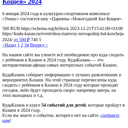
Кощея» 2024
6 января 2024 года в культурно-спортивном комплексе
«Уникс» состоится шоу «Царевны «Новогодний Бал Кощея».
500
RUB
https://schema.org/InStock
2023-12-21T15:41:00+03:00
https://kuda-kazan.ru/event/shou-tsarevny-novogodnij-bal-koscheja-
2024/
от 500
₽
746
5
<Назад
1
2
3
4
Вперед >
На нашем сайте вы узнаете всё необходимое про куда сходить
с ребёнком в Казани в 2024 году. КудаКазань — это
интерактивная афиша самых интересных событий Казани.
КудаКазань собирает информацию о лучших развлечениях и
мероприятих Казани. На этой странице перечислены куда
сходить с ребёнком в Казани в 2024 году которые проходят
сегодня, либо будут проходить скоро: например завтра, на
этих выходных и т.д.
КудаКазань в курсе
54 событий для детей
, которые пройдут в
Казани в 2024 году.
Если вы знаете о событии, которого нет на сайте,
сообщите
нам
!