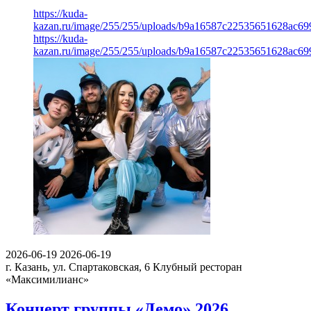
https://kuda-
kazan.ru/image/255/255/uploads/b9a16587c22535651628ac69
https://kuda-
kazan.ru/image/255/255/uploads/b9a16587c22535651628ac69
2026-06-19
2026-06-19
г. Казань, ул. Спартаковская, 6
Клубный ресторан
«Максимилианс»
Концерт группы «Демо» 2026