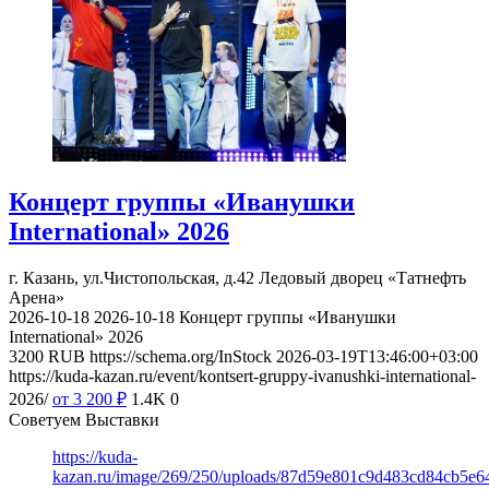
Концерт группы «Иванушки
International» 2026
г. Казань, ул.Чистопольская, д.42
Ледовый дворец «Татнефть
Арена»
2026-10-18
2026-10-18
Концерт группы «Иванушки
International» 2026
3200
RUB
https://schema.org/InStock
2026-03-19T13:46:00+03:00
https://kuda-kazan.ru/event/kontsert-gruppy-ivanushki-international-
2026/
от 3 200
₽
1.4K
0
Советуем Выставки
https://kuda-
kazan.ru/image/269/250/uploads/87d59e801c9d483cd84cb5e6