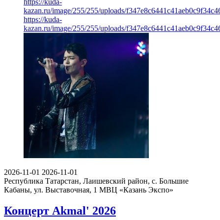
https://kuda-
kazan.ru/image/255/255/uploads/f347e8c6441c41aeb0c9f34c46
https://kuda-
kazan.ru/image/255/255/uploads/f347e8c6441c41aeb0c9f34c46
2026-11-01
2026-11-01
Республика Татарстан, Лаишевский район, с. Большие
Кабаны, ул. Выставочная, 1
МВЦ «Казань Экспо»
Концерт Akmal' 2026