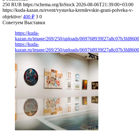
250
RUB
https://schema.org/InStock
2026-08-06T21:39:00+03:00
https://kuda-kazan.ru/event/vystavka-kremlevskie-grani-polveka-v-
objektive/
400
₽
3
0
Советуем Выставки
https://kuda-
kazan.ru/image/269/250/uploads/069768939f27a8c07b3fd860
https://kuda-
kazan.ru/image/269/250/uploads/069768939f27a8c07b3fd860