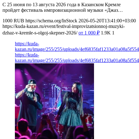
С 25 июня по 13 августа 2026 года в Казанском Кремле
пройдет фестиваль импровизационной музыки «Джаз…
1000
RUB
https://schema.org/InStock
2026-05-20T13:41:00+03:00
https://kuda-kazan.ru/event/festival-improvizatsionnoj-muzyki-
dzhaz-v-kremle-s-olgoj-skepner-2026/
от 1 000
₽
1.9K
1
https://kuda-
kazan.ru/image/255/255/uploads/4ef6835faf1233a01a08a5f554
https://kuda-
kazan.ru/image/255/255/uploads/4ef6835faf1233a01a08a5f554