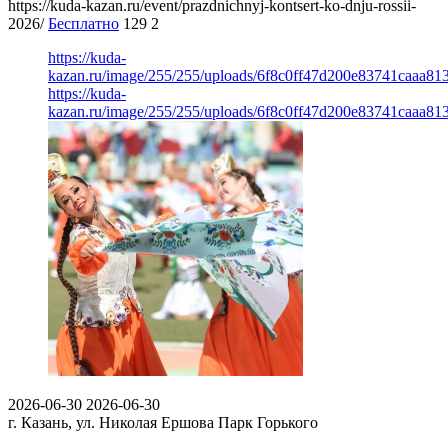
https://kuda-kazan.ru/event/prazdnichnyj-kontsert-ko-dnju-rossii-
2026/
Бесплатно
129
2
https://kuda-
kazan.ru/image/255/255/uploads/6f8c0ff47d200e83741caaa81
https://kuda-
kazan.ru/image/255/255/uploads/6f8c0ff47d200e83741caaa81
2026-06-30
2026-06-30
г. Казань, ул. Николая Ершова
Парк Горького