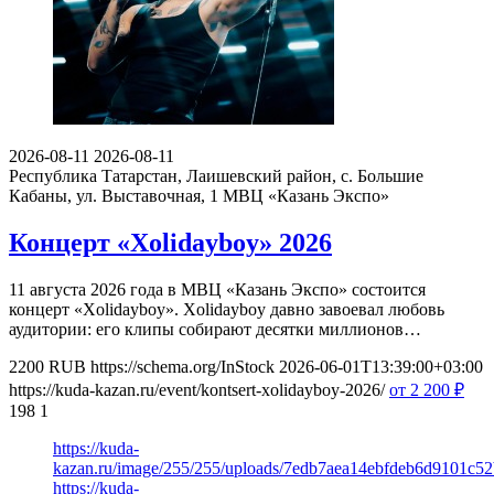
2026-08-11
2026-08-11
Республика Татарстан, Лаишевский район, с. Большие
Кабаны, ул. Выставочная, 1
МВЦ «Казань Экспо»
Концерт «Xolidayboy» 2026
11 августа 2026 года в МВЦ «Казань Экспо» состоится
концерт «Xolidayboy». Xolidayboy давно завоевал любовь
аудитории: его клипы собирают десятки миллионов…
2200
RUB
https://schema.org/InStock
2026-06-01T13:39:00+03:00
https://kuda-kazan.ru/event/kontsert-xolidayboy-2026/
от 2 200
₽
198
1
https://kuda-
kazan.ru/image/255/255/uploads/7edb7aea14ebfdeb6d9101c5
https://kuda-