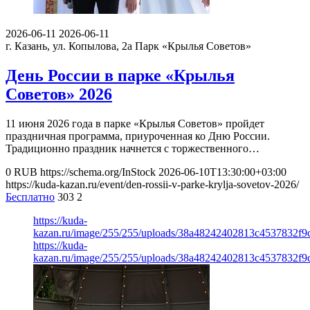
2026-06-11
2026-06-11
г. Казань, ул. Копылова, 2а
Парк «Крылья Советов»
День России в парке «Крылья
Советов» 2026
11 июня 2026 года в парке «Крылья Советов» пройдет
праздничная программа, приуроченная ко Дню России.
Традиционно праздник начнется с торжественного…
0
RUB
https://schema.org/InStock
2026-06-10T13:30:00+03:00
https://kuda-kazan.ru/event/den-rossii-v-parke-krylja-sovetov-2026/
Бесплатно
303
2
https://kuda-
kazan.ru/image/255/255/uploads/38a48242402813c4537832f9
https://kuda-
kazan.ru/image/255/255/uploads/38a48242402813c4537832f9