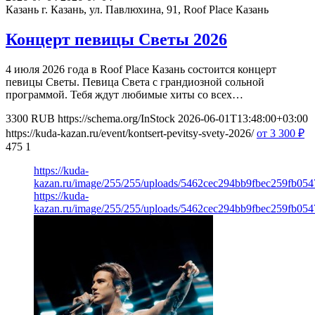
Казань
г. Казань, ул. Павлюхина, 91, Roof Place Казань
Концерт певицы Светы 2026
4 июля 2026 года в Roof Place Казань состоится концерт
певицы Светы. Певица Света с грандиозной сольной
программой. Тебя ждут любимые хиты со всех…
3300
RUB
https://schema.org/InStock
2026-06-01T13:48:00+03:00
https://kuda-kazan.ru/event/kontsert-pevitsy-svety-2026/
от 3 300
₽
475
1
https://kuda-
kazan.ru/image/255/255/uploads/5462cec294bb9fbec259fb05
https://kuda-
kazan.ru/image/255/255/uploads/5462cec294bb9fbec259fb05