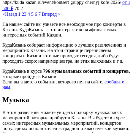
https://kuda-kazan.ru/event/kontsert-gruppy-chernyj-kofe-2026/
от 1
500
₽
70
2
<Назад
1
2
3
4
5
6
7
Вперед >
На нашем сайте вы узнаете всё необходимое про концерты в
Казани. КудаКазань — это интерактивная афиша самых
интересных событий Казани.
КудаКазань собирает информацию о лучших развлечениях и
мероприятих Казани. На этой странице перечислены
концерты в Казани которые проходят сегодня, либо будут
проходить скоро: например завтра, на этих выходных и т.д.
КудаКазань в курсе
796 музыкальных событий и концертов
,
которые пройдут в Казани.
Если вы знаете о событии, которого нет на сайте,
сообщите
нам
!
Музыка
В этом разделе вы можете увидеть подборку музыкальных
мероприятий, которые пройдут в Казани. Вы будете в курсе
самых интересных музыкальных мероприятий, концертов
популярных исполнителей эстрадной и классической музыки.