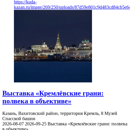
https://kuda-
kazan.ru/image/269/250/uploads/87d59e801c9d483cd84cb5e6
Выставка «Кремлёвские грани:
полвека в объективе»
Казань, Вахитовский район, территория Кремль, 8
Музей
Спасской башни
2026-08-07
2026-09-25
Выставка «Кремлёвские грани: полвека
в объективе»