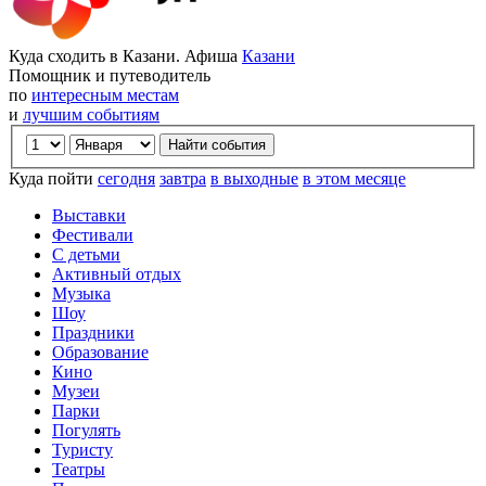
Куда сходить в Казани. Афиша
Казани
Помощник и путеводитель
по
интересным местам
и
лучшим событиям
Куда пойти
сегодня
завтра
в выходные
в этом месяце
Выставки
Фестивали
С детьми
Активный отдых
Музыка
Шоу
Праздники
Образование
Кино
Музеи
Парки
Погулять
Туристу
Театры