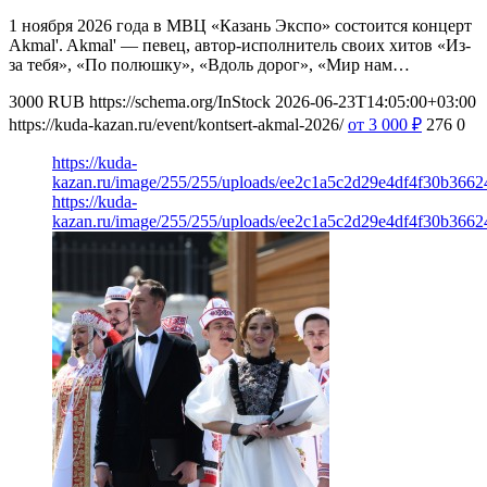
1 ноября 2026 года в МВЦ «Казань Экспо» состоится концерт
Akmal'. Akmal' — певец, автор-исполнитель своих хитов «Из-
за тебя», «По полюшку», «Вдоль дорог», «Мир нам…
3000
RUB
https://schema.org/InStock
2026-06-23T14:05:00+03:00
https://kuda-kazan.ru/event/kontsert-akmal-2026/
от 3 000
₽
276
0
https://kuda-
kazan.ru/image/255/255/uploads/ee2c1a5c2d29e4df4f30b3662
https://kuda-
kazan.ru/image/255/255/uploads/ee2c1a5c2d29e4df4f30b3662