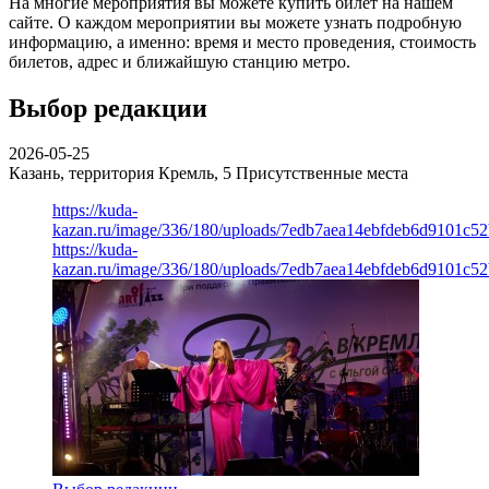
На многие мероприятия вы можете купить билет на нашем
сайте. О каждом мероприятии вы можете узнать подробную
информацию, а именно: время и место проведения, стоимость
билетов, адрес и ближайшую станцию метро.
Выбор редакции
2026-05-25
Казань, территория Кремль, 5
Присутственные места
https://kuda-
kazan.ru/image/336/180/uploads/7edb7aea14ebfdeb6d9101c5
https://kuda-
kazan.ru/image/336/180/uploads/7edb7aea14ebfdeb6d9101c5