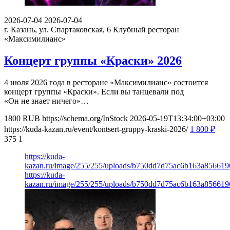
2026-07-04
2026-07-04
г. Казань, ул. Спартаковская, 6
Клубный ресторан
«Максимилианс»
Концерт группы «Краски» 2026
4 июля 2026 года в ресторане «Максимилианс» состоится
концерт группы «Краски». Если вы танцевали под
«Он не знает ничего»…
1800
RUB
https://schema.org/InStock
2026-05-19T13:34:00+03:00
https://kuda-kazan.ru/event/kontsert-gruppy-kraski-2026/
1 800
₽
375
1
https://kuda-
kazan.ru/image/255/255/uploads/b750dd7d75ac6b163a856619
https://kuda-
kazan.ru/image/255/255/uploads/b750dd7d75ac6b163a856619