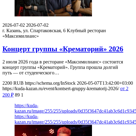
2026-07-02
2026-07-02
г. Казань, ул. Спартаковская, 6
Клубный ресторан
«Максимилианс»
Концерт группы «Крематорий» 2026
2 июля 2026 года в ресторане «Максимилианс» состоится
концерт группы «Крематорий». Группа прошла долгий
путь — от студенческого…
2200
RUB
https://schema.org/InStock
2026-05-07T13:42:00+03:00
https://kuda-kazan.ru/event/kontsert-gruppy-krematorij-2026/
от 2
200
₽
89
1
https://kuda-
kazan.ru/image/255/255/uploads/0d35f3647dc41ab3c6d1c934
https://kuda-
kazan.ru/image/255/255/uploads/0d35f3647dc41ab3c6d1c934