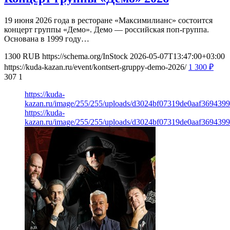
19 июня 2026 года в ресторане «Максимилианс» состоится
концерт группы «Демо». Демо — российская поп-группа.
Основана в 1999 году…
1300
RUB
https://schema.org/InStock
2026-05-07T13:47:00+03:00
https://kuda-kazan.ru/event/kontsert-gruppy-demo-2026/
1 300
₽
307
1
https://kuda-
kazan.ru/image/255/255/uploads/d3024bf07319de0aaf369439
https://kuda-
kazan.ru/image/255/255/uploads/d3024bf07319de0aaf369439