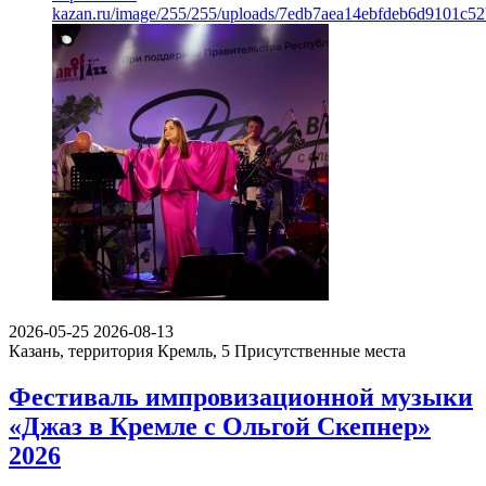
kazan.ru/image/255/255/uploads/7edb7aea14ebfdeb6d9101c5
2026-05-25
2026-08-13
Казань, территория Кремль, 5
Присутственные места
Фестиваль импровизационной музыки
«Джаз в Кремле с Ольгой Скепнер»
2026