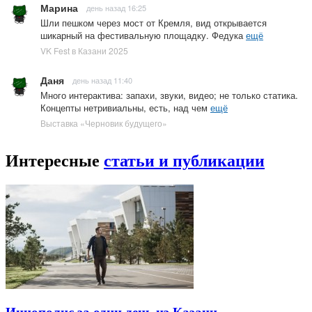
Марина
день назад 16:25
Шли пешком через мост от Кремля, вид открывается
шикарный на фестивальную площадку. Федука
ещё
VK Fest в Казани 2025
Даня
день назад 11:40
Много интерактива: запахи, звуки, видео; не только статика.
Концепты нетривиальны, есть, над чем
ещё
Выставка «Черновик будущего»
Интересные
статьи и публикации