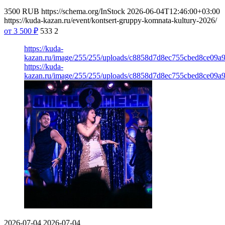
3500
RUB
https://schema.org/InStock
2026-06-04T12:46:00+03:00
https://kuda-kazan.ru/event/kontsert-gruppy-komnata-kultury-2026/
от 3 500
₽
533
2
https://kuda-
kazan.ru/image/255/255/uploads/c8858d7d8ec755cbed8ce09a9
https://kuda-
kazan.ru/image/255/255/uploads/c8858d7d8ec755cbed8ce09a9
2026-07-04
2026-07-04