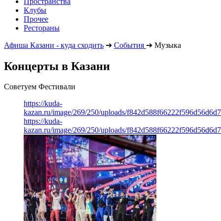
Пространства
Клубы
Прочее
Рестораны
Афиша Казани - куда сходить
➔
События
➔
Музыка
Концерты в Казани
Советуем Фестивали
https://kuda-
kazan.ru/image/269/250/uploads/f842d588f66222f596d56d6d
https://kuda-
kazan.ru/image/269/250/uploads/f842d588f66222f596d56d6d