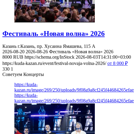
Фестиваль «Новая волна» 2026
Казань
г.Казань, пр. Хусаина Ямашева, 115 A
2026-08-20
2026-08-26
Фестиваль «Новая волна» 2026
8000
RUB
https://schema.org/InStock
2026-08-03T14:31:00+03:00
https://kuda-kazan.ru/event/festival-novaja-volna-2026/
от 8 000
₽
330
1
Советуем Концерты
https://kuda-
kazan.ru/image/269/250/uploads/9f08a9a8cf245f44684265efae
https://kuda-
kazan.ru/image/269/250/uploads/9f08a9a8cf245f44684265efae