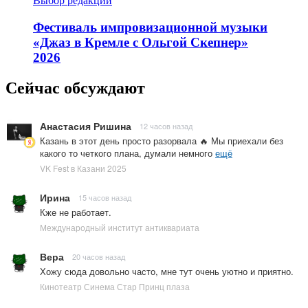
Выбор редакции
Фестиваль импровизационной музыки
«Джаз в Кремле с Ольгой Скепнер»
2026
Сейчас обсуждают
Анастасия Ришина
12 часов назад
Казань в этот день просто разорвала 🔥 Мы приехали без
какого то четкого плана, думали немного
ещё
VK Fest в Казани 2025
Ирина
15 часов назад
Кже не работает.
Международный институт антиквариата
Вера
20 часов назад
Хожу сюда довольно часто, мне тут очень уютно и приятно.
Кинотеатр Синема Стар Принц плаза