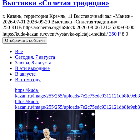
Выставка «Сплетая традиции»
г. Казань, территория Кремль, 11
Выставочный зал «Манеж»
2026-07-01
2026-09-20
Выставка «Сплетая традиции»
250
RUB
https://schema.org/InStock
2026-08-06T21:35:00+03:00
https://kuda-kazan.ru/event/vystavka-spletaja-traditsii/
350
₽
8
0
Отображать события
Все
Сегодня, 7 августа
Завтра, 8 августа
В эти выходные
В августе
В этом году
https://kuda-
kazan.ru/image/255/255/uploads/7e2c75edc9312121db8fe9eb3f
https://kuda-
kazan.ru/image/255/255/uploads/7e2c75edc9312121db8fe9eb3f