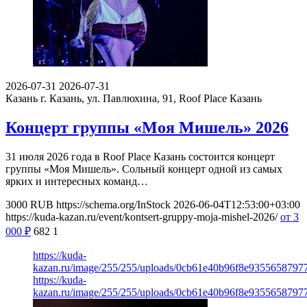
2026-07-31
2026-07-31
Казань
г. Казань, ул. Павлюхина, 91, Roof Place Казань
Концерт группы «Моя Мишель» 2026
31 июля 2026 года в Roof Place Казань состоится концерт
группы «Моя Мишель». Сольный концерт одной из самых
ярких и интересных команд…
3000
RUB
https://schema.org/InStock
2026-06-04T12:53:00+03:00
https://kuda-kazan.ru/event/kontsert-gruppy-moja-mishel-2026/
от 3
000
₽
682
1
https://kuda-
kazan.ru/image/255/255/uploads/0cb61e40b96f8e93556587977
https://kuda-
kazan.ru/image/255/255/uploads/0cb61e40b96f8e93556587977