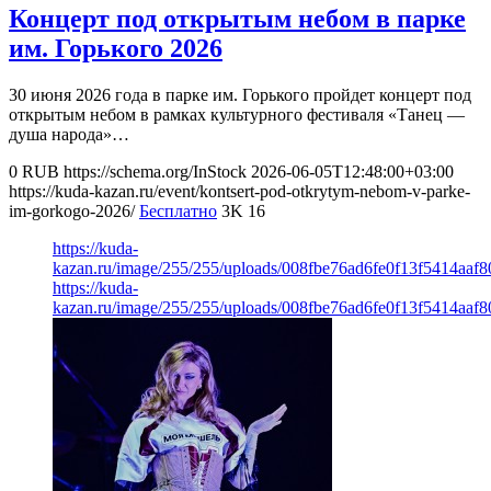
Концерт под открытым небом в парке
им. Горького 2026
30 июня 2026 года в парке им. Горького пройдет концерт под
открытым небом в рамках культурного фестиваля «Танец —
душа народа»…
0
RUB
https://schema.org/InStock
2026-06-05T12:48:00+03:00
https://kuda-kazan.ru/event/kontsert-pod-otkrytym-nebom-v-parke-
im-gorkogo-2026/
Бесплатно
3K
16
https://kuda-
kazan.ru/image/255/255/uploads/008fbe76ad6fe0f13f5414aaf8
https://kuda-
kazan.ru/image/255/255/uploads/008fbe76ad6fe0f13f5414aaf8