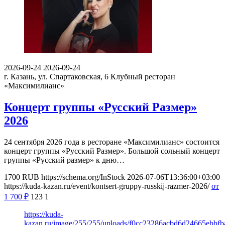
2026-09-24
2026-09-24
г. Казань, ул. Спартаковская, 6
Клубный ресторан
«Максимилианс»
Концерт группы «Русский Размер»
2026
24 сентября 2026 года в ресторане «Максимилианс» состоится
концерт группы «Русский Размер». Большой сольный концерт
группы «Русский размер» к дню…
1700
RUB
https://schema.org/InStock
2026-07-06T13:36:00+03:00
https://kuda-kazan.ru/event/kontsert-gruppy-russkij-razmer-2026/
от
1 700
₽
123
1
https://kuda-
kazan.ru/image/255/255/uploads/f0cc23286acbd6d24665ebbfb