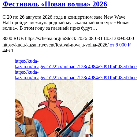
Фестиваль «Новая волна» 2026
С 20 по 26 августа 2026 года в концертном зале New Wave
Hall пройдет международный музыкальный конкурс «Новая
волна». В этом году за главный приз будут…
8000
RUB
https://schema.org/InStock
2026-08-03T14:31:00+03:00
https://kuda-kazan.ru/event/festival-novaja-volna-2026/
от 8 000
₽
446
1
https://kuda-
kazan.ru/image/255/255/uploads/128c4984e7d91fb45f8ed7bee
https://kuda-
kazan.ru/image/255/255/uploads/128c4984e7d91fb45f8ed7bee