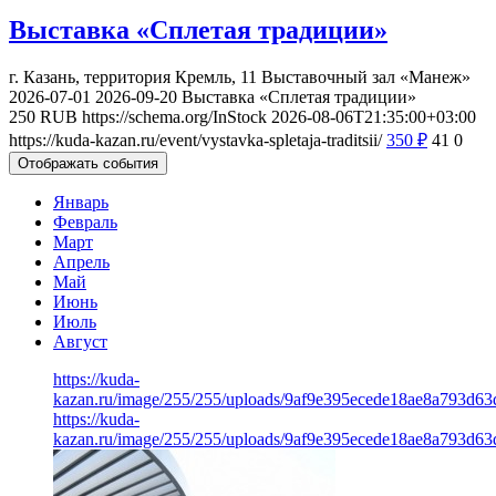
Выставка «Сплетая традиции»
г. Казань, территория Кремль, 11
Выставочный зал «Манеж»
2026-07-01
2026-09-20
Выставка «Сплетая традиции»
250
RUB
https://schema.org/InStock
2026-08-06T21:35:00+03:00
https://kuda-kazan.ru/event/vystavka-spletaja-traditsii/
350
₽
41
0
Отображать события
Январь
Февраль
Март
Апрель
Май
Июнь
Июль
Август
https://kuda-
kazan.ru/image/255/255/uploads/9af9e395ecede18ae8a793d63
https://kuda-
kazan.ru/image/255/255/uploads/9af9e395ecede18ae8a793d63