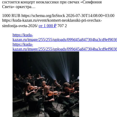
состоится концерт неоклассики при свечах «Симфония
Света» оркестра…
1000
RUB
https://schema.org/InStock
2026-07-30T14:08:00+03:00
https://kuda-kazan.ru/event/kontsert-neoklassiki-pri-svechax-
simfonija-sveta-2026/
от 1 000
₽
707
2
https://kuda-
kazan.ru/image/255/255/uploads/099d45a847304ba3cd9ef903
https://kuda-
kazan.ru/image/255/255/uploads/099d45a847304ba3cd9ef903