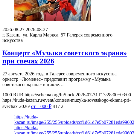
2026-08-27
2026-08-27
г. Казань, ул. Карла Маркса, 57
Галерея современного
искусства
Концерт «Музыка советского экрана»
при свечах 2026
27 августа 2026 года в Галерее современного искусства
оркестр «Люменес» представит программу «Музыка
советского экрана» в цикле…
1000
RUB
https://schema.org/InStock
2026-07-31T13:28:00+03:00
https://kuda-kazan.ru/event/kontsert-muzyka-sovetskogo-ekrana-pri-
svechax-2026/
от 1 000
₽
417
2
https://kuda-
kazan.ru/image/255/255/uploads/ccf1d61d7e5b07281eda99602
https://kuda-
kazan.ru/image/255/255/uploads/ccf1d61d7e5b07281eda99602