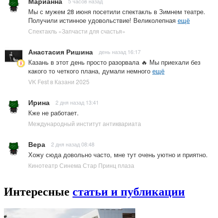
Марианна
5 часов назад
Мы с мужем 28 июня посетили спектакль в Зимнем театре.
Получили истинное удовольствие! Великолепная
ещё
Спектакль «Запчасти для счастья»
Анастасия Ришина
день назад 16:17
Казань в этот день просто разорвала 🔥 Мы приехали без
какого то четкого плана, думали немного
ещё
VK Fest в Казани 2025
Ирина
2 дня назад 13:41
Кже не работает.
Международный институт антиквариата
Вера
2 дня назад 08:48
Хожу сюда довольно часто, мне тут очень уютно и приятно.
Кинотеатр Синема Стар Принц плаза
Интересные
статьи и публикации