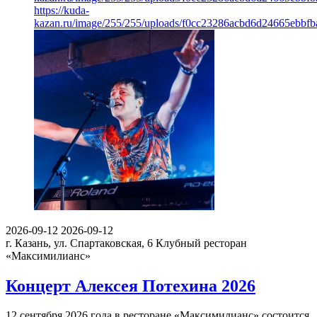
https://kuda-
kazan.ru/image/255/255/uploads/f0cc23286acbd6d24665ebbfb
2026-09-12
2026-09-12
г. Казань, ул. Спартаковская, 6
Клубный ресторан
«Максимилианс»
Концерт Алексея Потехина 2026
12 сентября 2026 года в ресторане «Максимилианс» состоится