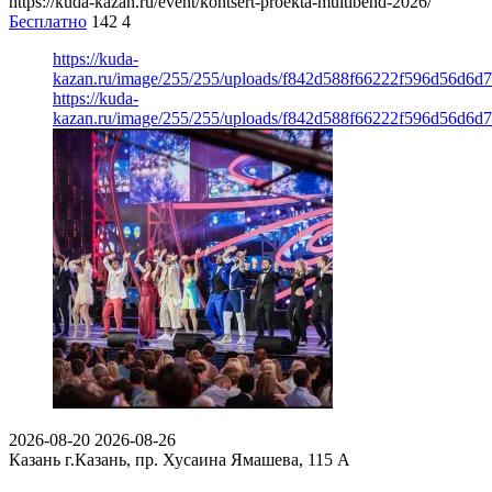
https://kuda-kazan.ru/event/kontsert-proekta-multibend-2026/
Бесплатно
142
4
https://kuda-
kazan.ru/image/255/255/uploads/f842d588f66222f596d56d6d
https://kuda-
kazan.ru/image/255/255/uploads/f842d588f66222f596d56d6d
2026-08-20
2026-08-26
Казань
г.Казань, пр. Хусаина Ямашева, 115 A