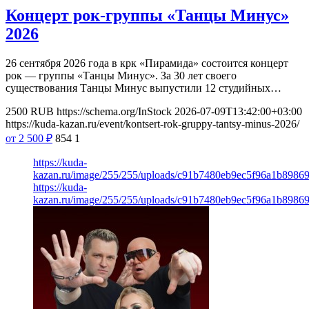
Концерт рок-группы «Танцы Минус»
2026
26 сентября 2026 года в крк «Пирамида» состоится концерт
рок — группы «Танцы Минус». За 30 лет своего
существования Танцы Минус выпустили 12 студийных…
2500
RUB
https://schema.org/InStock
2026-07-09T13:42:00+03:00
https://kuda-kazan.ru/event/kontsert-rok-gruppy-tantsy-minus-2026/
от 2 500
₽
854
1
https://kuda-
kazan.ru/image/255/255/uploads/c91b7480eb9ec5f96a1b8986
https://kuda-
kazan.ru/image/255/255/uploads/c91b7480eb9ec5f96a1b8986