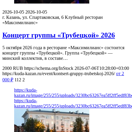
2026-10-05
2026-10-05
г. Казань, ул. Спартаковская, 6
Клубный ресторан
«Максимилианс»
Концерт группы «Трубецкой» 2026
5 октября 2026 года в ресторане «Максимилианс» состоится
концерт группы «Трубецкой». Группа «Трубецкой» —
минский коллектив, в составе…
2000
RUB
https://schema.org/InStock
2026-07-06T10:28:00+03:00
https://kuda-kazan.ru/event/kontsert-gruppy-trubetskoj-2026/
от 2
000
₽
112
2
https://kuda-
kazan.ru/image/255/255/uploads/3230bc63267ea5ff2ff5edf83b
https://kuda-
kazan.ru/image/255/255/uploads/3230bc63267ea5ff2ff5edf83b