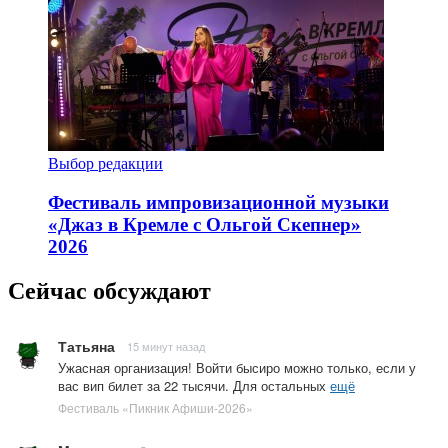
Выбор редакции
Фестиваль импровизационной музыки
«Джаз в Кремле с Ольгой Скепнер»
2026
Сейчас обсуждают
Татьяна
15 минут назад
Ужасная организация! Войти бысиро можно только, если у
вас вип билет за 22 тысячи. Для остальных
ещё
Фестиваль «Пикник Афиши-2026»