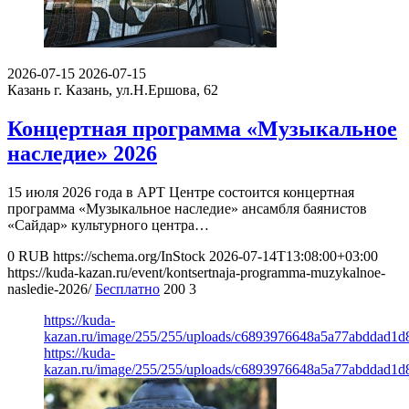
2026-07-15
2026-07-15
Казань
г. Казань, ул.Н.Ершова, 62
Концертная программа «Музыкальное
наследие» 2026
15 июля 2026 года в АРТ Центре состоится концертная
программа «Музыкальное наследие» ансамбля баянистов
«Сайдар» культурного центра…
0
RUB
https://schema.org/InStock
2026-07-14T13:08:00+03:00
https://kuda-kazan.ru/event/kontsertnaja-programma-muzykalnoe-
nasledie-2026/
Бесплатно
200
3
https://kuda-
kazan.ru/image/255/255/uploads/c6893976648a5a77abddad1d
https://kuda-
kazan.ru/image/255/255/uploads/c6893976648a5a77abddad1d