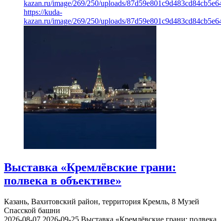
kazan.ru/image/269/250/uploads/87d59e801c9d483cd84cb5e6
https://kuda-
kazan.ru/image/269/250/uploads/87d59e801c9d483cd84cb5e6
Выставка «Кремлёвские грани:
полвека в объективе»
Казань, Вахитовский район, территория Кремль, 8
Музей
Спасской башни
2026-08-07
2026-09-25
Выставка «Кремлёвские грани: полвека