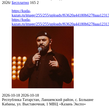
2026/
Бесплатно
165
2
https://kuda-
kazan.ru/image/255/255/uploads/f63620a44180b6278aaa1231
https://kuda-
kazan.ru/image/255/255/uploads/f63620a44180b6278aaa1231
2026-10-18
2026-10-18
Республика Татарстан, Лаишевский район, с. Большие
Кабаны, ул. Выставочная, 1
МВЦ «Казань Экспо»