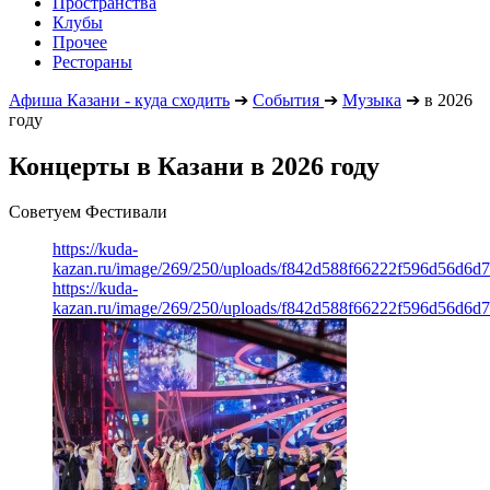
Пространства
Клубы
Прочее
Рестораны
Афиша Казани - куда сходить
➔
События
➔
Музыка
➔
в 2026
году
Концерты в Казани в 2026 году
Советуем Фестивали
https://kuda-
kazan.ru/image/269/250/uploads/f842d588f66222f596d56d6d
https://kuda-
kazan.ru/image/269/250/uploads/f842d588f66222f596d56d6d