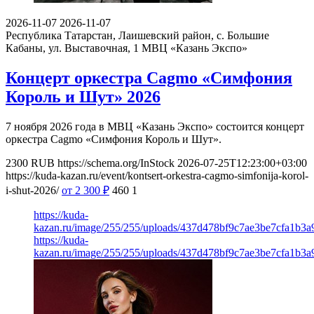
2026-11-07
2026-11-07
Республика Татарстан, Лаишевский район, с. Большие
Кабаны, ул. Выставочная, 1
МВЦ «Казань Экспо»
Концерт оркестра Cagmo «Симфония
Король и Шут» 2026
7 ноября 2026 года в МВЦ «Казань Экспо» состоится концерт
оркестра Cagmo «Симфония Король и Шут».
2300
RUB
https://schema.org/InStock
2026-07-25T12:23:00+03:00
https://kuda-kazan.ru/event/kontsert-orkestra-cagmo-simfonija-korol-
i-shut-2026/
от 2 300
₽
460
1
https://kuda-
kazan.ru/image/255/255/uploads/437d478bf9c7ae3be7cfa1b3a
https://kuda-
kazan.ru/image/255/255/uploads/437d478bf9c7ae3be7cfa1b3a