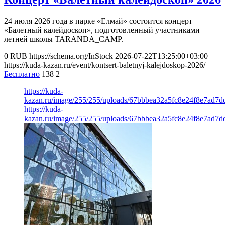
24 июля 2026 года в парке «Елмай» состоится концерт
«Балетный калейдоскоп», подготовленный участниками
летней школы TARANDA_CAMP.
0
RUB
https://schema.org/InStock
2026-07-22T13:25:00+03:00
https://kuda-kazan.ru/event/kontsert-baletnyj-kalejdoskop-2026/
Бесплатно
138
2
https://kuda-
kazan.ru/image/255/255/uploads/67bbbea32a5fc8e24f8e7ad7d
https://kuda-
kazan.ru/image/255/255/uploads/67bbbea32a5fc8e24f8e7ad7d