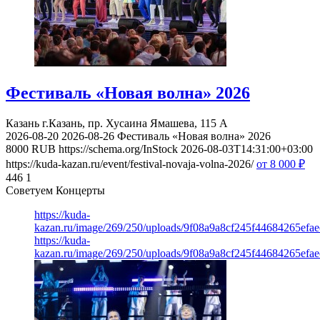
Фестиваль «Новая волна» 2026
Казань
г.Казань, пр. Хусаина Ямашева, 115 A
2026-08-20
2026-08-26
Фестиваль «Новая волна» 2026
8000
RUB
https://schema.org/InStock
2026-08-03T14:31:00+03:00
https://kuda-kazan.ru/event/festival-novaja-volna-2026/
от 8 000
₽
446
1
Советуем Концерты
https://kuda-
kazan.ru/image/269/250/uploads/9f08a9a8cf245f44684265efae
https://kuda-
kazan.ru/image/269/250/uploads/9f08a9a8cf245f44684265efae