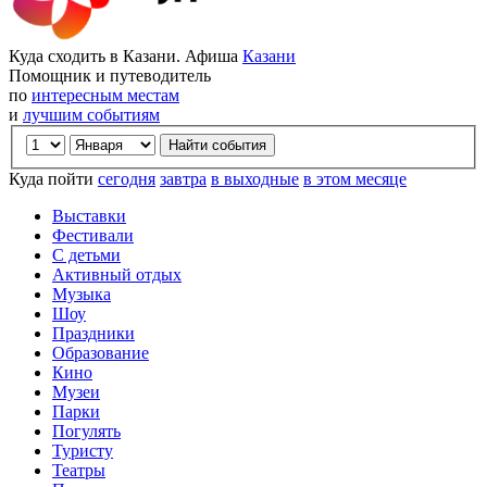
Куда сходить в Казани. Афиша
Казани
Помощник и путеводитель
по
интересным местам
и
лучшим событиям
Куда пойти
сегодня
завтра
в выходные
в этом месяце
Выставки
Фестивали
С детьми
Активный отдых
Музыка
Шоу
Праздники
Образование
Кино
Музеи
Парки
Погулять
Туристу
Театры