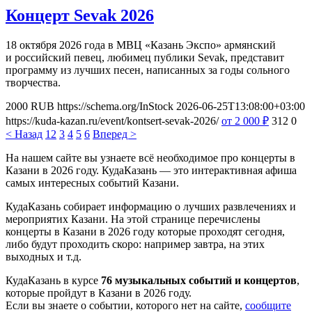
Концерт Sevak 2026
18 октября 2026 года в МВЦ «Казань Экспо» армянский
и российский певец, любимец публики Sevak, представит
программу из лучших песен, написанных за годы сольного
творчества.
2000
RUB
https://schema.org/InStock
2026-06-25T13:08:00+03:00
https://kuda-kazan.ru/event/kontsert-sevak-2026/
от 2 000
₽
312
0
< Назад
1
2
3
4
5
6
Вперед >
На нашем сайте вы узнаете всё необходимое про концерты в
Казани в 2026 году. КудаКазань — это интерактивная афиша
самых интересных событий Казани.
КудаКазань собирает информацию о лучших развлечениях и
мероприятих Казани. На этой странице перечислены
концерты в Казани в 2026 году которые проходят сегодня,
либо будут проходить скоро: например завтра, на этих
выходных и т.д.
КудаКазань в курсе
76 музыкальных событий и концертов
,
которые пройдут в Казани в 2026 году.
Если вы знаете о событии, которого нет на сайте,
сообщите