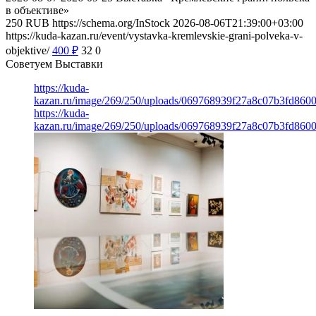
в объективе»
250
RUB
https://schema.org/InStock
2026-08-06T21:39:00+03:00
https://kuda-kazan.ru/event/vystavka-kremlevskie-grani-polveka-v-
objektive/
400
₽
32
0
Советуем Выставки
https://kuda-
kazan.ru/image/269/250/uploads/069768939f27a8c07b3fd860
https://kuda-
kazan.ru/image/269/250/uploads/069768939f27a8c07b3fd860