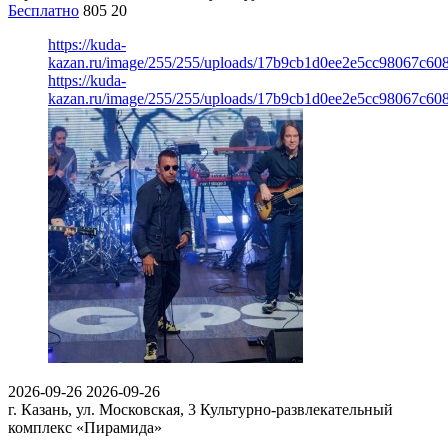
Бесплатно
805
20
https://kuda-
kazan.ru/image/255/255/uploads/17b9cb1d0ee2e5cc98067c60
https://kuda-
kazan.ru/image/255/255/uploads/17b9cb1d0ee2e5cc98067c60
2026-09-26
2026-09-26
г. Казань, ул. Московская, 3
Культурно-развлекательный
комплекс «Пирамида»