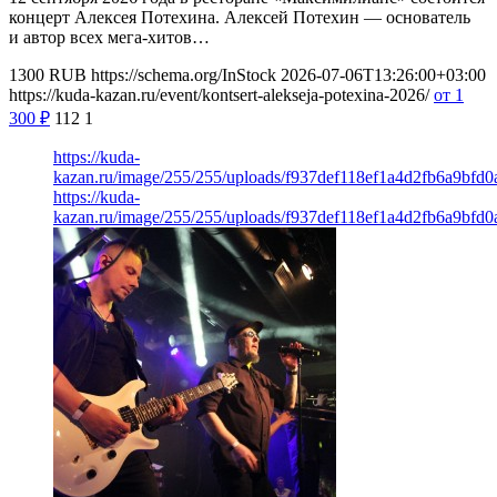
концерт Алексея Потехина. Алексей Потехин — основатель
и автор всех мега-хитов…
1300
RUB
https://schema.org/InStock
2026-07-06T13:26:00+03:00
https://kuda-kazan.ru/event/kontsert-alekseja-potexina-2026/
от 1
300
₽
112
1
https://kuda-
kazan.ru/image/255/255/uploads/f937def118ef1a4d2fb6a9bfd0
https://kuda-
kazan.ru/image/255/255/uploads/f937def118ef1a4d2fb6a9bfd0