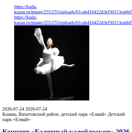
https://kuda-
kazan.ru/image/255/255/uploads/01cab416422d3ef30113eabbf
https://kuda-
kazan.ru/image/255/255/uploads/01cab416422d3ef30113eabbf
2026-07-24
2026-07-24
Казань, Вахитовский район, детский парк «Елмай»
Детский
парк «Елмай»
Концерт «Балетный калейдоскоп» 2026