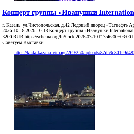
Концерт группы «Иванушки Internation
г. Казань, ул.Чистопольская, д.42
Ледовый дворец «Татнефть А
2026-10-18
2026-10-18
Концерт группы «Иванушки International
3200
RUB
https://schema.org/InStock
2026-03-19T13:46:00+03:00
Советуем Выставки
https://kuda-kazan.ru/image/269/250/uploads/87d59e801c9d