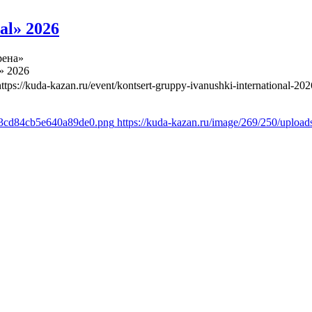
al» 2026
рена»
» 2026
https://kuda-kazan.ru/event/kontsert-gruppy-ivanushki-international-202
483cd84cb5e640a89de0.png
https://kuda-kazan.ru/image/269/250/upl