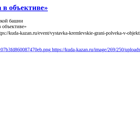
 в объективе»
ской башни
в объективе»
tps://kuda-kazan.ru/event/vystavka-kremlevskie-grani-polveka-v-objekt
a8c07b3fd860087470eb.png
https://kuda-kazan.ru/image/269/250/uplo