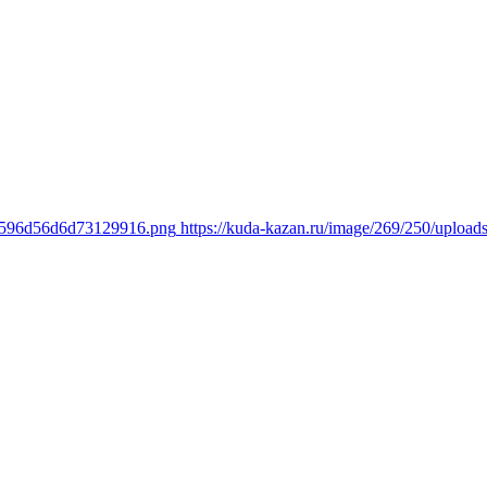
22f596d56d6d73129916.png
https://kuda-kazan.ru/image/269/250/uplo