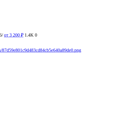
6/
от 3 200
₽
1.4K
0
oads/87d59e801c9d483cd84cb5e640a89de0.png