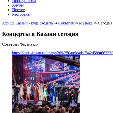
Пространства
Клубы
Прочее
Рестораны
Афиша Казани - куда сходить
➔
События
➔
Музыка
➔
Сегодня
Концерты в Казани сегодня
Советуем Фестивали
https://kuda-kazan.ru/image/269/250/uploads/f842d588f662