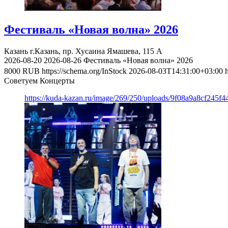
Фестиваль «Новая волна» 2026
Казань
г.Казань, пр. Хусаина Ямашева, 115 A
2026-08-20
2026-08-26
Фестиваль «Новая волна» 2026
8000
RUB
https://schema.org/InStock
2026-08-03T14:31:00+03:00
Советуем Концерты
https://kuda-kazan.ru/image/269/250/uploads/9f08a9a8cf245f