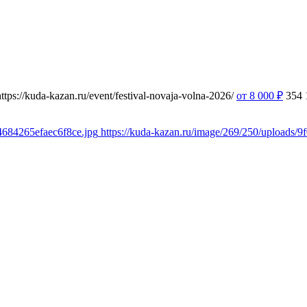
https://kuda-kazan.ru/event/festival-novaja-volna-2026/
от 8 000
₽
354
44684265efaec6f8ce.jpg
https://kuda-kazan.ru/image/269/250/uploads/