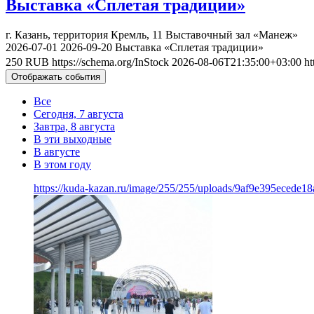
Выставка «Сплетая традиции»
г. Казань, территория Кремль, 11
Выставочный зал «Манеж»
2026-07-01
2026-09-20
Выставка «Сплетая традиции»
250
RUB
https://schema.org/InStock
2026-08-06T21:35:00+03:00
ht
Отображать события
Все
Сегодня, 7 августа
Завтра, 8 августа
В эти выходные
В августе
В этом году
https://kuda-kazan.ru/image/255/255/uploads/9af9e395ecede