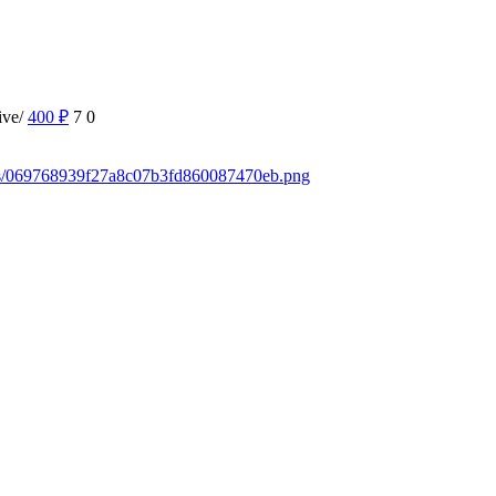
ive/
400
₽
7
0
ads/069768939f27a8c07b3fd860087470eb.png