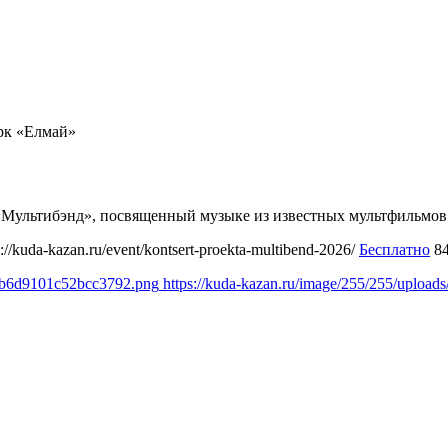
рк «Елмай»
а «Мультибэнд», посвященный музыке из известных мультфильмо
s://kuda-kazan.ru/event/kontsert-proekta-multibend-2026/
Бесплатно
8
deb6d9101c52bcc3792.png
https://kuda-kazan.ru/image/255/255/uplo