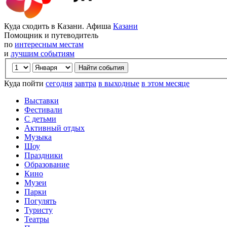
Куда сходить в Казани. Афиша
Казани
Помощник и путеводитель
по
интересным местам
и
лучшим событиям
Куда пойти
сегодня
завтра
в выходные
в этом месяце
Выставки
Фестивали
С детьми
Активный отдых
Музыка
Шоу
Праздники
Образование
Кино
Музеи
Парки
Погулять
Туристу
Театры