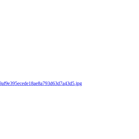
ds/9af9e395ecede18ae8a793d63d7a43d5.jpg