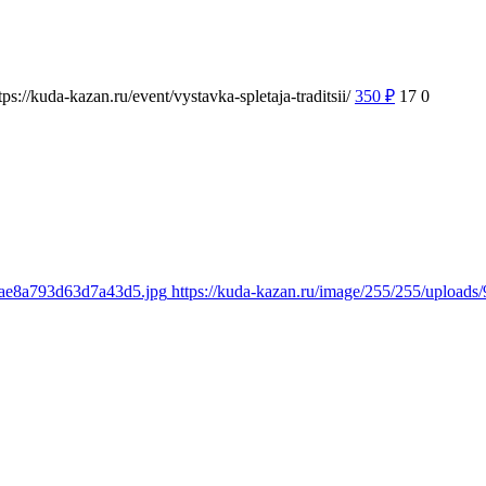
tps://kuda-kazan.ru/event/vystavka-spletaja-traditsii/
350
₽
17
0
18ae8a793d63d7a43d5.jpg
https://kuda-kazan.ru/image/255/255/uploa