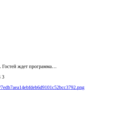
в. Гостей ждет программа…
4
3
ads/7edb7aea14ebfdeb6d9101c52bcc3792.png