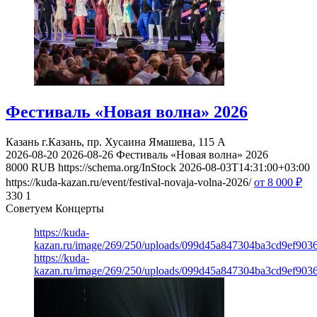
Фестиваль «Новая волна» 2026
Казань
г.Казань, пр. Хусаина Ямашева, 115 A
2026-08-20
2026-08-26
Фестиваль «Новая волна» 2026
8000
RUB
https://schema.org/InStock
2026-08-03T14:31:00+03:00
https://kuda-kazan.ru/event/festival-novaja-volna-2026/
от 8 000
₽
330
1
Советуем Концерты
https://kuda-
kazan.ru/image/269/250/uploads/099d45a847304ba3cd9ef903
https://kuda-
kazan.ru/image/269/250/uploads/099d45a847304ba3cd9ef903