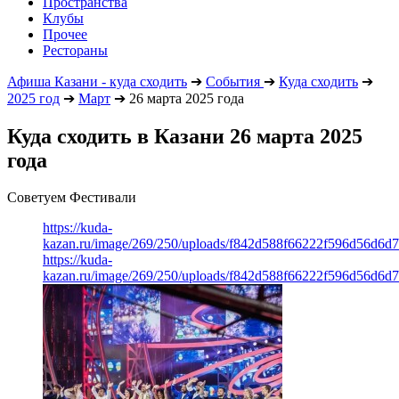
Пространства
Клубы
Прочее
Рестораны
Афиша Казани - куда сходить
➔
События
➔
Куда сходить
➔
2025 год
➔
Март
➔
26 марта 2025 года
Куда сходить в Казани 26 марта 2025
года
Советуем Фестивали
https://kuda-
kazan.ru/image/269/250/uploads/f842d588f66222f596d56d6d
https://kuda-
kazan.ru/image/269/250/uploads/f842d588f66222f596d56d6d