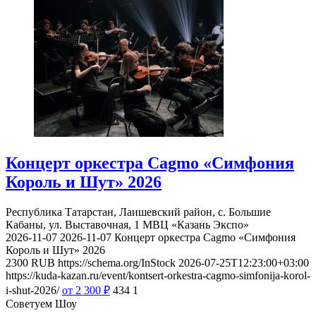
Концерт оркестра Cagmo «Симфония
Король и Шут» 2026
Республика Татарстан, Лаишевский район, с. Большие
Кабаны, ул. Выставочная, 1
МВЦ «Казань Экспо»
2026-11-07
2026-11-07
Концерт оркестра Cagmo «Симфония
Король и Шут» 2026
2300
RUB
https://schema.org/InStock
2026-07-25T12:23:00+03:00
https://kuda-kazan.ru/event/kontsert-orkestra-cagmo-simfonija-korol-
i-shut-2026/
от 2 300
₽
434
1
Советуем Шоу