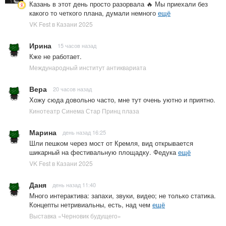
Казань в этот день просто разорвала 🔥 Мы приехали без
какого то четкого плана, думали немного
ещё
VK Fest в Казани 2025
Ирина
15 часов назад
Кже не работает.
Международный институт антиквариата
Вера
20 часов назад
Хожу сюда довольно часто, мне тут очень уютно и приятно.
Кинотеатр Синема Стар Принц плаза
Марина
день назад 16:25
Шли пешком через мост от Кремля, вид открывается
шикарный на фестивальную площадку. Федука
ещё
VK Fest в Казани 2025
Даня
день назад 11:40
Много интерактива: запахи, звуки, видео; не только статика.
Концепты нетривиальны, есть, над чем
ещё
Выставка «Черновик будущего»