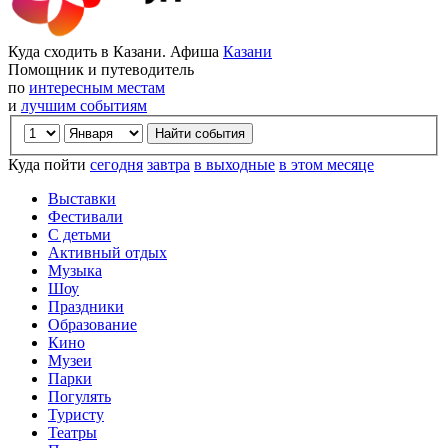
Куда сходить в Казани. Афиша
Казани
Помощник и путеводитель
по
интересным местам
и
лучшим событиям
Куда пойти
сегодня
завтра
в выходные
в этом месяце
Выставки
Фестивали
С детьми
Активный отдых
Музыка
Шоу
Праздники
Образование
Кино
Музеи
Парки
Погулять
Туристу
Театры