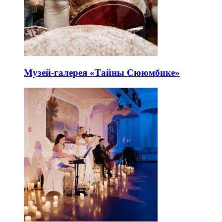
Музей-галерея «Тайны Сююмбике»