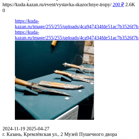
https://kuda-kazan.ru/event/vystavka-skazochnye-tropy/
200
₽
2.6K
0
https://kuda-
kazan.ru/image/255/255/uploads/4ca947434fde51ac7b3526f7b
https://kuda-
kazan.ru/image/255/255/uploads/4ca947434fde51ac7b3526f7b
2024-11-19
2025-04-27
г. Казань, Кремлёвская ул., 2
Музей Пушечного двора