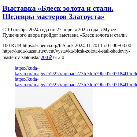
Выставка «Блеск золота и стали.
Шедевры мастеров Златоуста»
С 19 ноября 2024 года по 27 апреля 2025 года в Музее
Пушечного двора пройдет выставка «Блеск золота и стали.
100
RUB
https://schema.org/InStock
2024-11-20T15:01:00+03:00
https://kuda-kazan.ru/event/vystavka-blesk-zolota-i-stali-shedevry-
masterov-zlatousta/
200
₽
612
0
https://kuda-
kazan.ru/image/255/255/uploads/73fc3fdb79bcd5c07184f15d9
https://kuda-
kazan.ru/image/255/255/uploads/73fc3fdb79bcd5c07184f15d9