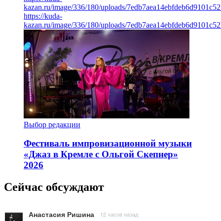
kazan.ru/image/336/180/uploads/7edb7aea14ebfdeb6d9101c5
https://kuda-
kazan.ru/image/336/180/uploads/7edb7aea14ebfdeb6d9101c5
Выбор редакции
Фестиваль импровизационной музыки
«Джаз в Кремле с Ольгой Скепнер»
2026
Сейчас обсуждают
Анастасия Ришина
12 часов назад