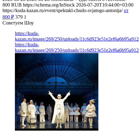
800
RUB
https://schema.org/InStock
2026-07-20T10:44:00+03:00
https://kuda-kazan.ru/event/spektakl-chudo-svjatogo-antonija/
от
800
₽
379
1
Советуем Шоу
https://kuda-
kazan.ru/image/269/250/uploads/11c6d923e51e2ef6a6b95a912
https://kuda-
kazan.ru/image/269/250/uploads/11c6d923e51e2ef6a6b95a912