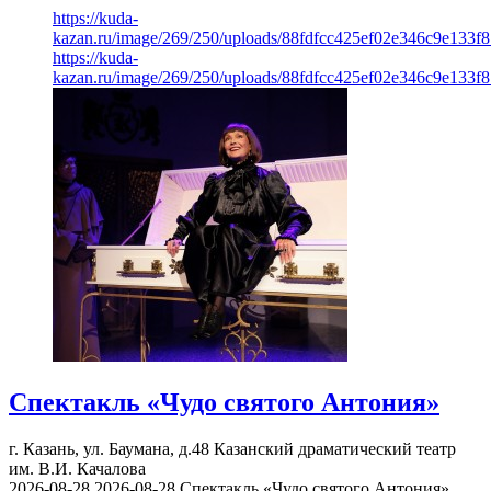
https://kuda-
kazan.ru/image/269/250/uploads/88fdfcc425ef02e346c9e133f8
https://kuda-
kazan.ru/image/269/250/uploads/88fdfcc425ef02e346c9e133f8
Спектакль «Чудо святого Антония»
г. Казань, ул. Баумана, д.48
Казанский драматический театр
им. В.И. Качалова
2026-08-28
2026-08-28
Спектакль «Чудо святого Антония»