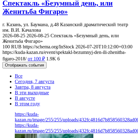
Спектакль «Безумный день, или
Женитьба Фигаро»
г. Казань, ул. Баумана, д.48
Казанский драматический театр
им. В.И. Качалова
2026-08-25
2026-08-25
Спектакль «Безумный день, или
Женитьба Фигаро»
100
RUB
https://schema.org/InStock
2026-07-20T10:12:00+03:00
https://kuda-kazan.ru/event/spektakl-bezumnyj-den-ili-zhenitba-
figaro-2018/
от 100
₽
1.9K
6
Отображать события
Все
Сегодня, 7 августа
Завтра, 8 августа
В эти выходные
В августе
В этом году
https://kuda-
kazan.ru/image/255/255/uploads/432fc4816d7b858560328ad0
https://kuda-
kazan.ru/image/255/255/uploads/432fc4816d7b858560328ad0