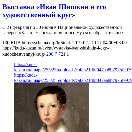
Выставка «Иван Шишкин и его
художественный круг»
С 21 февраля по 30 июня в Национальной художественной
галерее «Хазинэ» Государственного музея изобразительных…
130
RUB
https://schema.org/InStock
2019-02-21T17:04:00+03:00
https://kuda-kazan.ru/event/vystavka-ivan-shishkin-i-ego-
xudozhestvennyj-krug/
200
₽
721
1
https://kuda-
kazan.ru/image/255/255/uploads/cafab21dbf047aa8b7975fe97
https://kuda-
kazan.ru/image/255/255/uploads/cafab21dbf047aa8b7975fe97