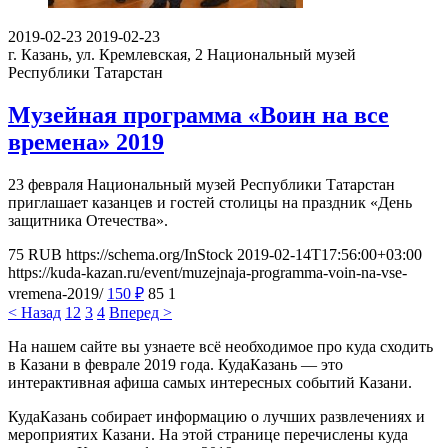
2019-02-23
2019-02-23
г. Казань, ул. Кремлевская, 2
Национальный музей
Республики Татарстан
Музейная программа «Воин на все
времена» 2019
23 февраля Национальный музей Республики Татарстан
приглашает казанцев и гостей столицы на праздник «День
защитника Отечества».
75
RUB
https://schema.org/InStock
2019-02-14T17:56:00+03:00
https://kuda-kazan.ru/event/muzejnaja-programma-voin-na-vse-
vremena-2019/
150
₽
85
1
< Назад
1
2
3
4
Вперед >
На нашем сайте вы узнаете всё необходимое про куда сходить
в Казани в феврале 2019 года. КудаКазань — это
интерактивная афиша самых интересных событий Казани.
КудаКазань собирает информацию о лучших развлечениях и
мероприятих Казани. На этой странице перечислены куда