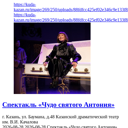
https://kuda-
kazan.ru/image/269/250/uploads/88fdfcc425ef02e346c9e133f8
https://kuda-
kazan.ru/image/269/250/uploads/88fdfcc425ef02e346c9e133f8
Спектакль «Чудо святого Антония»
г. Казань, ул. Баумана, д.48
Казанский драматический театр
им. В.И. Качалова
2026-08-28
2026-08-28
Спектакль «Чудо святого Антония»