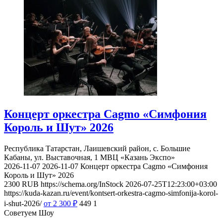
Концерт оркестра Cagmo «Симфония
Король и Шут» 2026
Республика Татарстан, Лаишевский район, с. Большие
Кабаны, ул. Выставочная, 1
МВЦ «Казань Экспо»
2026-11-07
2026-11-07
Концерт оркестра Cagmo «Симфония
Король и Шут» 2026
2300
RUB
https://schema.org/InStock
2026-07-25T12:23:00+03:00
https://kuda-kazan.ru/event/kontsert-orkestra-cagmo-simfonija-korol-
i-shut-2026/
от 2 300
₽
449
1
Советуем Шоу