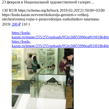
23 февраля в Национальной художественной галерее…
130
RUB
https://schema.org/InStock
2019-02-20T21:50:00+03:00
https://kuda-kazan.ru/event/ekskursija-geroizm-v-velikoj-
otechestvennoj-vojne-v-proizvedenijax-xudozhnikov-tatarstana-
2019/
200
₽
110
1
https://kuda-
kazan.ru/image/255/255/uploads/952e26855996eaf019f18b40e
https://kuda-
kazan.ru/image/255/255/uploads/952e26855996eaf019f18b40e