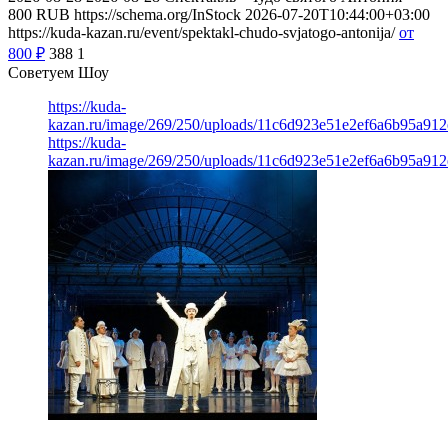
800
RUB
https://schema.org/InStock
2026-07-20T10:44:00+03:00
https://kuda-kazan.ru/event/spektakl-chudo-svjatogo-antonija/
от
800
₽
388
1
Советуем Шоу
https://kuda-
kazan.ru/image/269/250/uploads/11c6d923e51e2ef6a6b95a912
https://kuda-
kazan.ru/image/269/250/uploads/11c6d923e51e2ef6a6b95a912