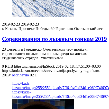
2019-02-23
2019-02-23
г. Казань, Проспект Победы, 69
Горкинско-Ометьевский лес
Соревнования по лыжным гонкам 2019
23 февраля в Горкинско-Ометьевском лесу пройдут
соревнования по лыжным гонкам среди казанских
студенческих отрядов. Участниками…
0
RUB
https://schema.org/InStock
2019-02-18T17:51:00+03:00
https://kuda-kazan.ru/event/sorevnovanija-po-lyzhnym-gonkam-
2019/
Бесплатно
92
1
https://kuda-
kazan.ru/image/255/255/uploads/7ff6a040bd34d1e069f74f6974
https://kuda-
kazan.ru/image/255/255/uploads/7ff6a040bd34d1e069f74f6974