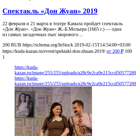
Спектакль «Дон Жуан» 2019
22 февраля и 21 марта в театре Камала пройдет спектакль
«Дон Жуан». «Дон Жуан» Ж.-Б.Мольера (1665 г.) — одна
из самых загадочных пьес мирового…
200
RUB
https://schema.org/InStock
2019-02-15T14:54:00+03:00
https://kuda-kazan.ru/event/spektakl-don-zhuan-2019/
от 200
₽
100
1
https://kuda-
kazan.ru/image/255/255/uploads/a28c9e2ca9e215ccd50577289
https://kuda-
kazan.ru/image/255/255/uploads/a28c9e2ca9e215ccd50577289