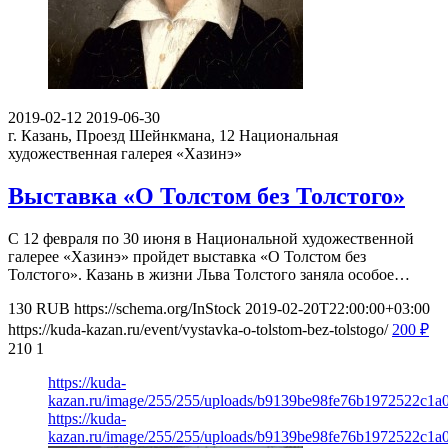
2019-02-12
2019-06-30
г. Казань, Проезд Шейнкмана, 12
Национальная
художественная галерея «Хазинэ»
Выставка «О Толстом без Толстого»
С 12 февраля по 30 июня в Национальной художественной
галерее «Хазинэ» пройдет выставка «О Толстом без
Толстого». Казань в жизни Льва Толстого заняла особое…
130
RUB
https://schema.org/InStock
2019-02-20T22:00:00+03:00
https://kuda-kazan.ru/event/vystavka-o-tolstom-bez-tolstogo/
200
₽
210
1
https://kuda-
kazan.ru/image/255/255/uploads/b9139be98fe76b1972522c1a0
https://kuda-
kazan.ru/image/255/255/uploads/b9139be98fe76b1972522c1a0