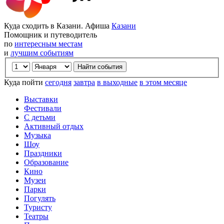
Куда сходить в Казани. Афиша
Казани
Помощник и путеводитель
по
интересным местам
и
лучшим событиям
Куда пойти
сегодня
завтра
в выходные
в этом месяце
Выставки
Фестивали
С детьми
Активный отдых
Музыка
Шоу
Праздники
Образование
Кино
Музеи
Парки
Погулять
Туристу
Театры