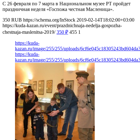
С 26 февраля по 7 марта в Национальном музее РТ пройдет
праздничная неделя «Госпожа честная Масленица».
350
RUB
https://schema.org/InStock
2019-02-14T18:02:00+03:00
https://kuda-kazan.ru/event/prazdnichnaja-nedelja-gospozha-
chestnaja-maslenitsa-2019/
350
₽
455
1
https://kuda-
kazan.ru/image/255/255/uploads/6cf6e045c18305243bd604da3
https://kuda-
kazan.ru/image/255/255/uploads/6cf6e045c18305243bd604da3