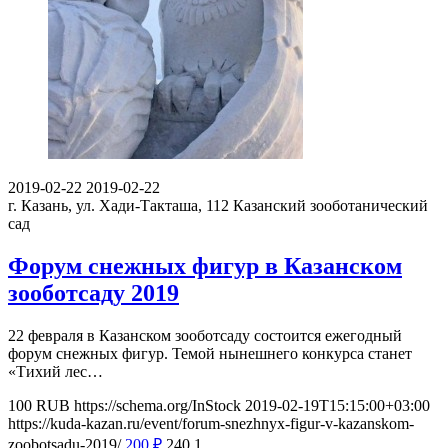
2019-02-22
2019-02-22
г. Казань, ул. Хади-Такташа, 112
Казанский зооботанический
сад
Форум снежных фигур в Казанском
зооботсаду 2019
22 февраля в Казанском зооботсаду состоится ежегодный
форум снежных фигур. Темой нынешнего конкурса станет
«Тихий лес…
100
RUB
https://schema.org/InStock
2019-02-19T15:15:00+03:00
https://kuda-kazan.ru/event/forum-snezhnyx-figur-v-kazanskom-
zoobotsadu-2019/
200
₽
240
1