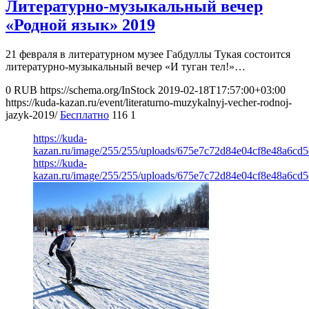
Литературно-музыкальный вечер
«Родной язык» 2019
21 февраля в литературном музее Габдуллы Тукая состоится
литературно-музыкальный вечер «И туган тел!»…
0
RUB
https://schema.org/InStock
2019-02-18T17:57:00+03:00
https://kuda-kazan.ru/event/literaturno-muzykalnyj-vecher-rodnoj-
jazyk-2019/
Бесплатно
116
1
https://kuda-
kazan.ru/image/255/255/uploads/675e7c72d84e04cf8e48a6cd5
https://kuda-
kazan.ru/image/255/255/uploads/675e7c72d84e04cf8e48a6cd5