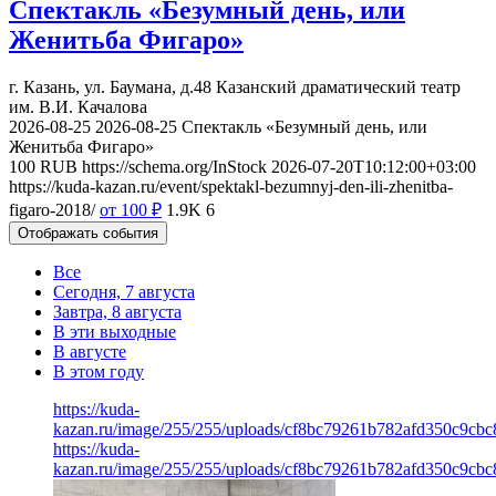
Спектакль «Безумный день, или
Женитьба Фигаро»
г. Казань, ул. Баумана, д.48
Казанский драматический театр
им. В.И. Качалова
2026-08-25
2026-08-25
Спектакль «Безумный день, или
Женитьба Фигаро»
100
RUB
https://schema.org/InStock
2026-07-20T10:12:00+03:00
https://kuda-kazan.ru/event/spektakl-bezumnyj-den-ili-zhenitba-
figaro-2018/
от 100
₽
1.9K
6
Отображать события
Все
Сегодня, 7 августа
Завтра, 8 августа
В эти выходные
В августе
В этом году
https://kuda-
kazan.ru/image/255/255/uploads/cf8bc79261b782afd350c9cbc
https://kuda-
kazan.ru/image/255/255/uploads/cf8bc79261b782afd350c9cbc