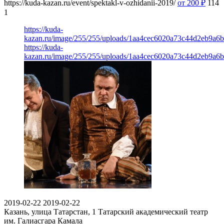
https://kuda-kazan.ru/event/spektakl-v-ozhidanii-2019/
от 200
₽
114
1
https://kuda-
kazan.ru/image/255/255/uploads/1aa4cec6020a73c44d2eb9a6b
https://kuda-
kazan.ru/image/255/255/uploads/1aa4cec6020a73c44d2eb9a6b
2019-02-22
2019-02-22
Казань, улица Татарстан, 1
Татарский академический театр
им. Галиасгара Камала