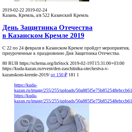
2019-02-22
2019-02-24
Казань, Кремль, а/я 522
Казанский Кремль
День Защитника Отечества
в Казанском Кремле 2019
С 22 по 24 февраля в Казанском Кремле пройдут мероприятия,
приуроченные к праздновнию Дня Защитника Отечества.
80
RUB
https://schema.org/InStock
2019-02-19T15:31:00+03:00
https://kuda-kazan.ru/event/den-zaschitnika-otechestva-v-
kazanskom-kremle-2019/
от 150
₽
181
1
https://kuda-
kazan.ru/image/255/255/uploads/50a885f5e75b852548ebccb6
https://kuda-
kazan.ru/image/255/255/uploads/50a885f5e75b852548ebccb6