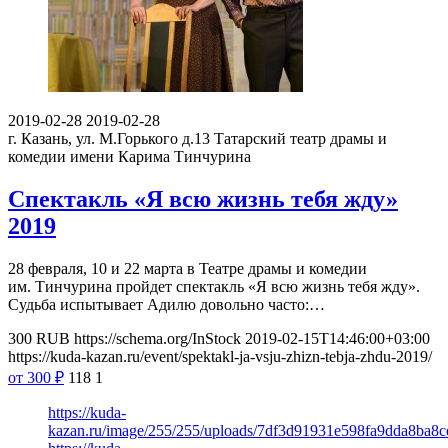
2019-02-28
2019-02-28
г. Казань, ул. М.Горького д.13
Татарский театр драмы и
комедии имени Карима Тинчурина
Спектакль «Я всю жизнь тебя жду»
2019
28 февраля, 10 и 22 марта в Театре драмы и комедии
им. Тинчурина пройдет спектакль «Я всю жизнь тебя жду».
Судьба испытывает Адилю довольно часто:…
300
RUB
https://schema.org/InStock
2019-02-15T14:46:00+03:00
https://kuda-kazan.ru/event/spektakl-ja-vsju-zhizn-tebja-zhdu-2019/
от 300
₽
118
1
https://kuda-
kazan.ru/image/255/255/uploads/7df3d91931e598fa9dda8ba8c