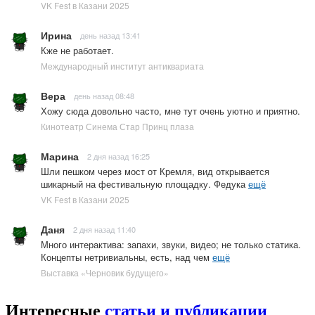
VK Fest в Казани 2025
Ирина
день назад 13:41
Кже не работает.
Международный институт антиквариата
Вера
день назад 08:48
Хожу сюда довольно часто, мне тут очень уютно и приятно.
Кинотеатр Синема Стар Принц плаза
Марина
2 дня назад 16:25
Шли пешком через мост от Кремля, вид открывается
шикарный на фестивальную площадку. Федука
ещё
VK Fest в Казани 2025
Даня
2 дня назад 11:40
Много интерактива: запахи, звуки, видео; не только статика.
Концепты нетривиальны, есть, над чем
ещё
Выставка «Черновик будущего»
Интересные
статьи и публикации