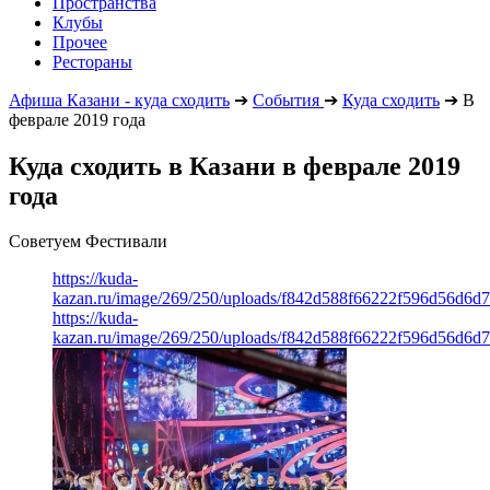
Пространства
Клубы
Прочее
Рестораны
Афиша Казани - куда сходить
➔
События
➔
Куда сходить
➔
В
феврале 2019 года
Куда сходить в Казани в феврале 2019
года
Советуем Фестивали
https://kuda-
kazan.ru/image/269/250/uploads/f842d588f66222f596d56d6d
https://kuda-
kazan.ru/image/269/250/uploads/f842d588f66222f596d56d6d