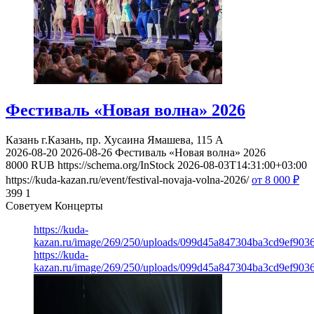
Фестиваль «Новая волна» 2026
Казань
г.Казань, пр. Хусаина Ямашева, 115 A
2026-08-20
2026-08-26
Фестиваль «Новая волна» 2026
8000
RUB
https://schema.org/InStock
2026-08-03T14:31:00+03:00
https://kuda-kazan.ru/event/festival-novaja-volna-2026/
от 8 000
₽
399
1
Советуем Концерты
https://kuda-
kazan.ru/image/269/250/uploads/099d45a847304ba3cd9ef903
https://kuda-
kazan.ru/image/269/250/uploads/099d45a847304ba3cd9ef903