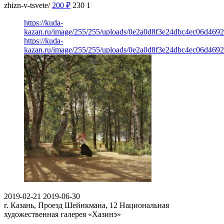
zhizn-v-tsvete/
200
₽
230
1
https://kuda-
kazan.ru/image/255/255/uploads/0e2a0d8f3e24dbc4ec06d469
https://kuda-
kazan.ru/image/255/255/uploads/0e2a0d8f3e24dbc4ec06d469
2019-02-21
2019-06-30
г. Казань, Проезд Шейнкмана, 12
Национальная
художественная галерея «Хазинэ»