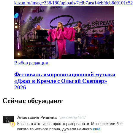
kazan.ru/image/336/180/uploads/7edb7aea14ebfdeb6d9101c5
Выбор редакции
Фестиваль импровизационной музыки
«Джаз в Кремле с Ольгой Скепнер»
2026
Сейчас обсуждают
Анастасия Ришина
день назад 16:17
Казань в этот день просто разорвала 🔥 Мы приехали без
какого то четкого плана, думали немного
ещё