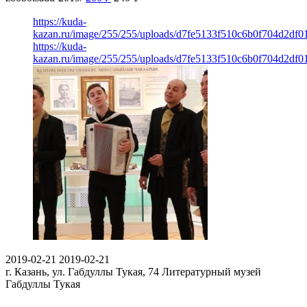
https://kuda-
kazan.ru/image/255/255/uploads/d7fe5133f510c6b0f704d2df0
https://kuda-
kazan.ru/image/255/255/uploads/d7fe5133f510c6b0f704d2df0
2019-02-21
2019-02-21
г. Казань, ул. Габдуллы Тукая, 74
Литературный музей
Габдуллы Тукая