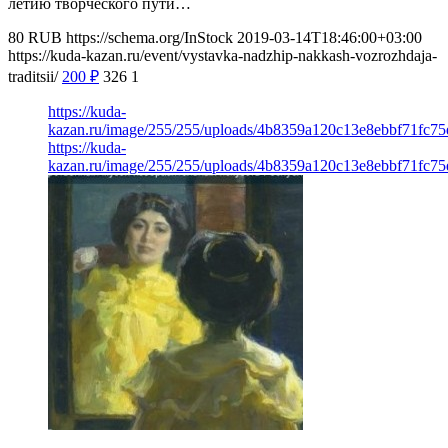
летию творческого пути…
80
RUB
https://schema.org/InStock
2019-03-14T18:46:00+03:00
https://kuda-kazan.ru/event/vystavka-nadzhip-nakkash-vozrozhdaja-
traditsii/
200
₽
326
1
https://kuda-
kazan.ru/image/255/255/uploads/4b8359a120c13e8ebbf71fc75
https://kuda-
kazan.ru/image/255/255/uploads/4b8359a120c13e8ebbf71fc75