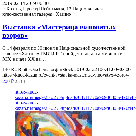
2019-02-14
2019-06-30
г. Казань, Проезд Шейнкмана, 12
Национальная
художественная галерея «Хазинэ»
Выставка «Мастерица виноватых
взоров»
С 14 февраля по 30 июня в Национальной художественной
галерее «Хазинэ» ГМИИ РТ пройдет выставка живописи
XIX-начала XX вв…
130
RUB
https://schema.org/InStock
2019-02-22T00:41:00+03:00
https://kuda-kazan.ru/event/vystavka-masteritsa-vinovatyx-vzorov/
200
₽
283
1
https://kuda-
kazan.ru/image/255/255/uploads/08511770a969d6805e426fefb
https://kuda-
kazan.ru/image/255/255/uploads/08511770a969d6805e426fefb