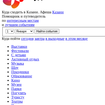
Куда сходить в Казани. Афиша
Казани
Помощник и путеводитель
по
интересным местам
и
лучшим событиям
Куда пойти
сегодня
завтра
в выходные
в этом месяце
Выставки
Фестивали
С детьми
Активный отдых
Музыка
Шоу
Праздники
Образование
Кино
Музеи
Парки
Погулять
Туристу
Театры