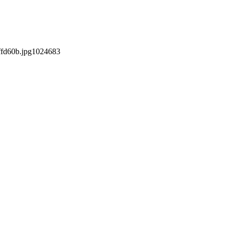
fd60b.jpg
1024
683