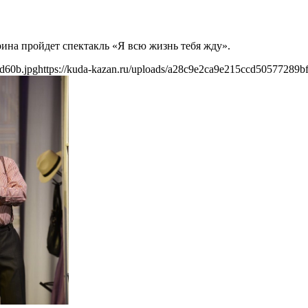
рина пройдет спектакль «Я всю жизнь тебя жду».
d60b.jpg
https://kuda-kazan.ru/uploads/a28c9e2ca9e215ccd50577289bf