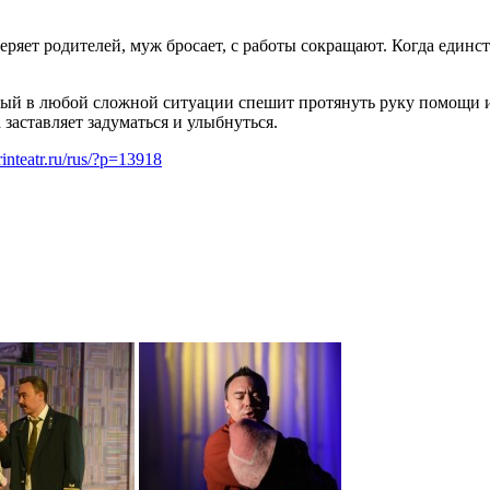
ряет родителей, муж бросает, с работы сокращают. Когда единст
оторый в любой сложной ситуации спешит протянуть руку помощи
заставляет задуматься и улыбнуться.
urinteatr.ru/rus/?p=13918