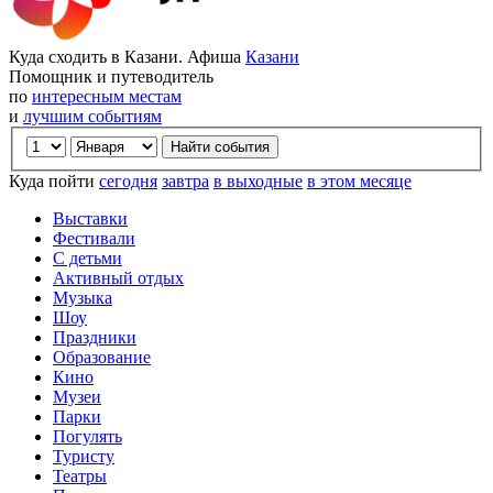
Куда сходить в Казани. Афиша
Казани
Помощник и путеводитель
по
интересным местам
и
лучшим событиям
Куда пойти
сегодня
завтра
в выходные
в этом месяце
Выставки
Фестивали
С детьми
Активный отдых
Музыка
Шоу
Праздники
Образование
Кино
Музеи
Парки
Погулять
Туристу
Театры