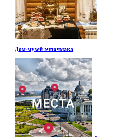
Дом-музей эчпочмака