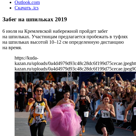
Outlook.com
Скачать .ics
Забег на шпильках 2019
6 июля на Кремлевской набережной пройдет забег
на шпильках. Участницам предлагается пробежать в туфлях
на шпильках высотой 10–12 см определенную дистанцию
на время.
https://kuda-
kazan.ru/uploads/0a4d4979d93c48c28dc6f199d75cecae.jpeg
ht
kazan.ru/uploads/0a4d4979d93c48c28dc6f199d75cecae.jpeg
9