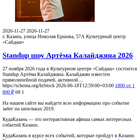
2026-11-27
2026-11-27
г. Казань, улица Николая Ершова, 57А
Культурный центр
«Сайдаш»
Standup шоу Артёма Калайджяна 2026
27 ноября 2026 года в Культурном центре «Сайдаш» состоится
Standup Артёма Калайджяна. Калайджян известен
прямолинейной подачей, активной…
https://schema.org/InStock
2026-06-18T12:59:00+03:00
1800
от 1
800
₽
68
1
На нашем сайте вы найдете всю информацию про событие
забег на шпильках 2019.
КудаКазань — это интерактивная афиша самых интересных
событий Казани.
КудаКазань в курсе всех событий, которые пройдут в Казани.