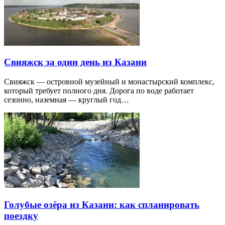
Свияжск за один день из Казани
Свияжск — островной музейный и монастырский комплекс,
который требует полного дня. Дорога по воде работает
сезонно, наземная — круглый год…
Голубые озёра из Казани: как спланировать
поездку