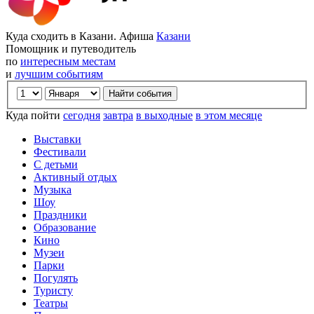
Куда сходить в Казани. Афиша
Казани
Помощник и путеводитель
по
интересным местам
и
лучшим событиям
Куда пойти
сегодня
завтра
в выходные
в этом месяце
Выставки
Фестивали
С детьми
Активный отдых
Музыка
Шоу
Праздники
Образование
Кино
Музеи
Парки
Погулять
Туристу
Театры