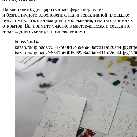
На выставке будет царить атмосфера творчества
и безграничного вдохновения. На интерактивной площадке
будут оживляться анимацией изображения, тексты старинных
открыток. Вы примите участие в мастер-классах и создадите
новогодний сувенир с поздравлениями.
https://kuda-
kazan.ru/uploads/c6547b60fd5c69e6a40afcd11af26a44.jpg
http
kazan.ru/uploads/c6547b60fd5c69e6a40afcd11af26a44.jpg
120