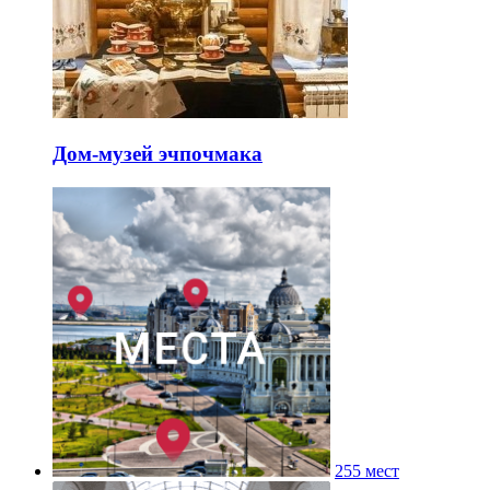
Дом-музей эчпочмака
255 мест