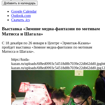
Добавить в календарь
Google Calendar
Outlook.com
Скачать .ics
Выставка «Зимние медиа-фантазии по мотивам
Матисса и Шагала»
С 18 декабря по 26 января в Центре «Эрмитаж-Казань»
пройдет выставка «Зимние медиа-фантазии по мотивам
Матисса и Шагала».
https://kuda-
kazan.ru/uploads/6f8ed0993c54518d8b7039e22db62dd0.jpg
ht
kazan.ru/uploads/6f8ed0993c54518d8b7039e22db62dd0.jpg
1