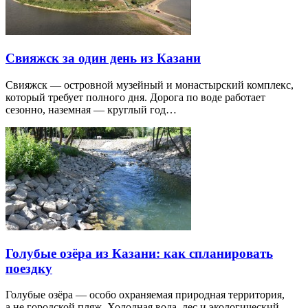
Свияжск за один день из Казани
Свияжск — островной музейный и монастырский комплекс,
который требует полного дня. Дорога по воде работает
сезонно, наземная — круглый год…
Голубые озёра из Казани: как спланировать
поездку
Голубые озёра — особо охраняемая природная территория,
а не городской пляж. Холодная вода, лес и экологический