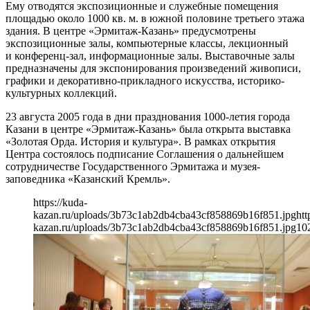
Ему отводятся экспозиционные и служебные помещения
площадью около 1000 кв. м. в южной половине третьего этажа
здания. В центре «Эрмитаж-Казань» предусмотрены
экспозиционные залы, компьютерные классы, лекционный
и конференц-зал, информационные залы. Выставочные залы
предназначены для экспонирования произведений живописи,
графики и декоративно-прикладного искусства, историко-
культурных коллекций.
23 августа 2005 года в дни празднования 1000-летия города
Казани в центре «Эрмитаж-Казань» была открыта выставка
«Золотая Орда. История и культура». В рамках открытия
Центра состоялось подписание Соглашения о дальнейшем
сотрудничестве Государственного Эрмитажа и музея-
заповедника «Казанский Кремль».
https://kuda-
kazan.ru/uploads/3b73c1ab2db4cba43cf858869b16f851.jpg
htt
kazan.ru/uploads/3b73c1ab2db4cba43cf858869b16f851.jpg
10