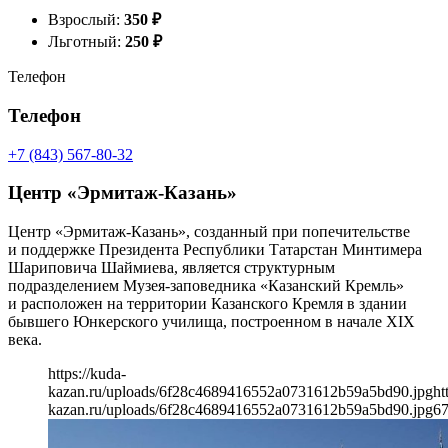
Взрослый:
350
₽
Льготный:
250
₽
Телефон
Телефон
+7 (843) 567-80-32
Центр «Эрмитаж-Казань»
Центр «Эрмитаж-Казань», созданный при попечительстве
и поддержке Президента Республики Татарстан Минтимера
Шариповича Шаймиева, является структурным
подразделением Музея-заповедника «Казанский Кремль»
и расположен на территории Казанского Кремля в здании
бывшего Юнкерского училища, построенном в начале XIX
века.
https://kuda-
kazan.ru/uploads/6f28c4689416552a0731612b59a5bd90.jpg
ht
kazan.ru/uploads/6f28c4689416552a0731612b59a5bd90.jpg
6