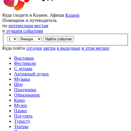
Куда сходить в Казани. Афиша
Казани
Помощник и путеводитель
по
интересным местам
и
лучшим событиям
Куда пойти
сегодня
завтра
в выходные
в этом месяце
Выставки
Фестивали
С детьми
Активный отдых
Музыка
Шоу
Праздники
Образование
Кино
Музеи
Парки
Погулять
Туристу
Театры