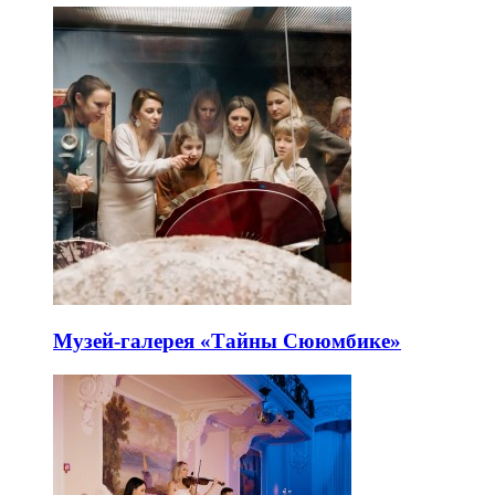
Музей-галерея «Тайны Сююмбике»