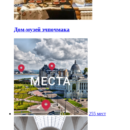
Дом-музей эчпочмака
255 мест