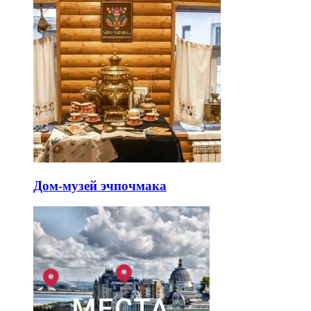
Дом-музей эчпочмака