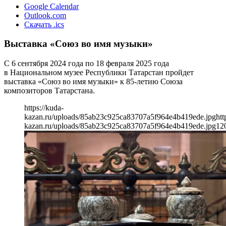
Google Calendar
Outlook.com
Скачать .ics
Выставка «Союз во имя музыки»
С 6 сентября 2024 года по 18 февраля 2025 года
в Национальном музее Республики Татарстан пройдет
выставка «Союз во имя музыки» к 85-летию Союза
композиторов Татарстана.
https://kuda-
kazan.ru/uploads/85ab23c925ca83707a5f964e4b419ede.jpg
htt
kazan.ru/uploads/85ab23c925ca83707a5f964e4b419ede.jpg
12