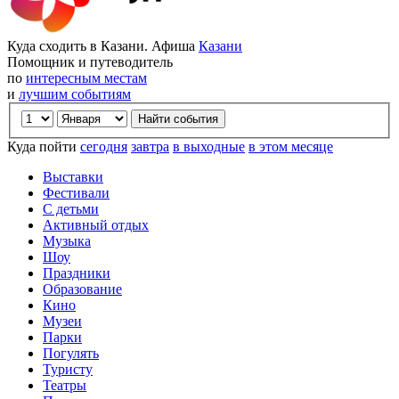
Куда сходить в Казани. Афиша
Казани
Помощник и путеводитель
по
интересным местам
и
лучшим событиям
Куда пойти
сегодня
завтра
в выходные
в этом месяце
Выставки
Фестивали
С детьми
Активный отдых
Музыка
Шоу
Праздники
Образование
Кино
Музеи
Парки
Погулять
Туристу
Театры