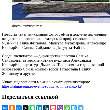
Фото: tatmuseum.ru
Представлены уникальные фотографии и документы, личные
вещи основоположников татарской профессиональной
музыки: Назиба Жиганова, Мансура Музафарова, Александра
Ключарёва, Салиха Сайдашева, Джаудата Файзи.
Среди экспонатов — дирижёрская палочка Салиха
Сайдашева, авторские нотные рукописи Александра
Ключарёва, партитура Дмитрия Шостаковича с дарственной
основателю Союза композиторов Татарстана Назибу
Жиганову и другие.
Узнать подробности можно на сайте организаторов:
https://tatmuseum.ru/events/soyuz-vo-imya-muzyki/
Поделиться ссылкой