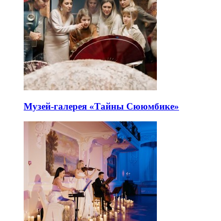
Музей-галерея «Тайны Сююмбике»