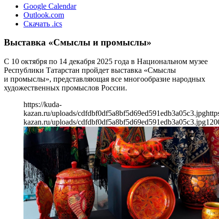
Google Calendar
Outlook.com
Скачать .ics
Выставка «Смыслы и промыслы»
С 10 октября по 14 декабря 2025 года в Национальном музее
Республики Татарстан пройдет выставка «Смыслы
и промыслы», представляющая все многообразие народных
художественных промыслов России.
https://kuda-
kazan.ru/uploads/cdfdbf0df5a8bf5d69ed591edb3a05c3.jpg
http
kazan.ru/uploads/cdfdbf0df5a8bf5d69ed591edb3a05c3.jpg
120