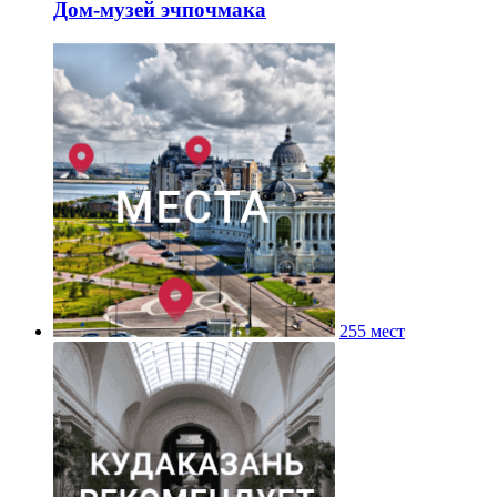
Дом-музей эчпочмака
255 мест