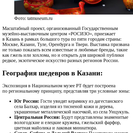
Фото: tatmuseum.ru
Масштабный проект, организованный Государственным
музейно-выставочным центром «РОСИЗО», приезжает
в Казань в рамках большого тура по пяти городам страны:
Москве, Казани, Туле, Оренбурга и Твери. Выставка призвана
не только показать всем известные и любимые бренды, такие
как гжель или хохлома, но и открыть для широкой публики
редкое, экзотическое искусство разных регионов России.
География шедевров в Казани:
Экспозиция в Национальном музее РТ будет построена
по региональному принципу, представляя три условные зоны:
Юг России:
Гости увидят керамику из дагестанского
села Балхар, изделия из тисненой кожи и дерева,
украшенные металлической насечкой, из села Унцукуль.
Центральная Россия:
Будут представлены знаменитые
вологодские и елецкие кружева, гжельский фарфор,
цветная майолика и лаковая миниатюра.