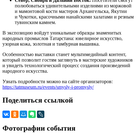
Север, Сибирь и Дальний Восток:
Посетители смогут
полюбоваться удивительными изделиями из моржовой
и мамонтовой кости мастеров Архангельска, Якутии
и Чукотки, красочными нанайскими халатами и резным
тувинским камнем.
В экспозицию войдут уникальные образцы знаменитых
народных промыслов Татарстана: ювелирное искусство,
узорная кожа, золотная и тамбурная вышивка.
Особенностью выставки станет мультимедийный контент,
который позволит гостям заглянуть в мастерские художников
и увидеть технологический процесс создания произведений
народного искусства.
Узнать подробности можно на сайте организаторов:
https://tatmuseum.ru/events/smysly-i-promysly/
Поделиться ссылкой
Фотографии события