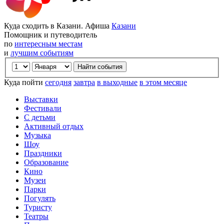
Куда сходить в Казани. Афиша
Казани
Помощник и путеводитель
по
интересным местам
и
лучшим событиям
Куда пойти
сегодня
завтра
в выходные
в этом месяце
Выставки
Фестивали
С детьми
Активный отдых
Музыка
Шоу
Праздники
Образование
Кино
Музеи
Парки
Погулять
Туристу
Театры