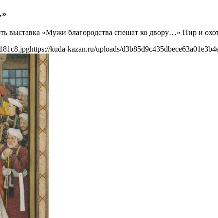
…»
оть выставка «Мужи благородства спешат ко двору…» Пир и охот
181c8.jpg
https://kuda-kazan.ru/uploads/d3b85d9c435dbece63a01e3b4