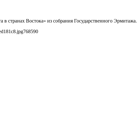
а в странах Востока» из собрания Государственного Эрмитажа.
ed181c8.jpg
768
590