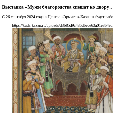
Выставка «Мужи благородства спешат ко двору
С 26 сентября 2024 года в Центре «Эрмитаж-Казань» будет раб
https://kuda-kazan.ru/uploads/d3b85d9c435dbece63a01e3b4ed