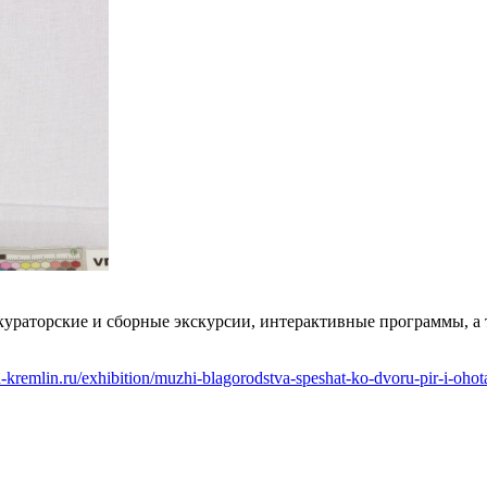
кураторские и сборные экскурсии, интерактивные программы, а 
n-kremlin.ru/exhibition/muzhi-blagorodstva-speshat-ko-dvoru-pir-i-ohot