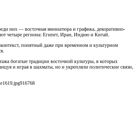
еди них — восточная миниатюра и графика, декоративно-
ют четыре региона: Египет, Иран, Индию и Китай.
контекст, понятный даже при временном и культурном
я.
тажа богатые традиции восточной культуры, в которых
анцуя и играя в шахматы, но и укрепляли политические связи,
de1619.jpg
916
768