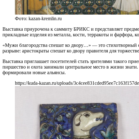
Фото: kazan-kremlin.ru
Выставка приурочена к саммиту БРИКС и представляет предме
прикладные изделия из металла, кости, терракоты и фарфора,
«Мужи благородства спешат ко двору…» — это стихотворный о
разрыве: аристократы спешат ко двору правителя для торжестве
Выставка приглашает посетителей стать зрителями такого прие
пиршество и охота занимали центральное место в жизни знати. 
формировали новые альянсы.
https://kuda-kazan.ru/uploads/3c4cee831cded95ee7c163f157d