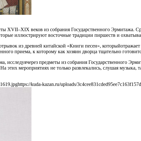
ты XVII–XIX веков из собрания Государственного Эрмитажа. Ср
 которые иллюстрируют восточные традиции пиршеств и охватыва
трывок из древней китайской «Книги песен», которыйотражает 
нного приема, к которому как хозяин дворца тщательно готовитс
ма, исследуячерез предметы из собрания Государственного Эрми
На этих мероприятиях не только развлекались, слушая музыка, т
e1619.jpg
https://kuda-kazan.ru/uploads/3c4cee831cded95ee7c163f157