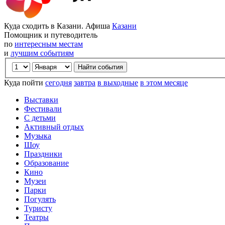
Куда сходить в Казани. Афиша
Казани
Помощник и путеводитель
по
интересным местам
и
лучшим событиям
Куда пойти
сегодня
завтра
в выходные
в этом месяце
Выставки
Фестивали
С детьми
Активный отдых
Музыка
Шоу
Праздники
Образование
Кино
Музеи
Парки
Погулять
Туристу
Театры