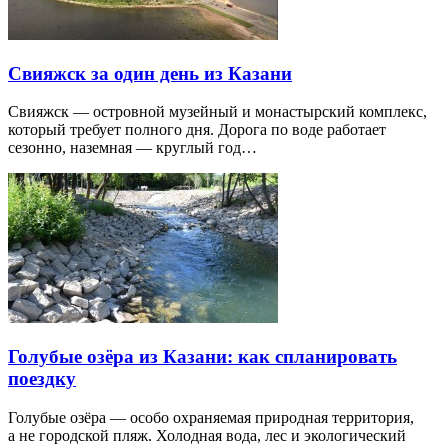
Свияжск за один день из Казани
Свияжск — островной музейный и монастырский комплекс,
который требует полного дня. Дорога по воде работает
сезонно, наземная — круглый год…
Голубые озёра из Казани: как спланировать
поездку
Голубые озёра — особо охраняемая природная территория,
а не городской пляж. Холодная вода, лес и экологический