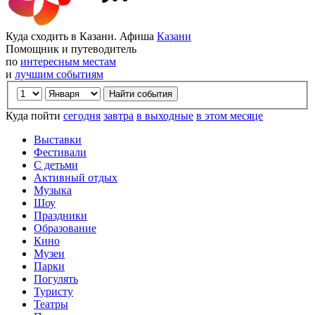
Куда сходить в Казани. Афиша
Казани
Помощник и путеводитель
по
интересным местам
и
лучшим событиям
Куда пойти
сегодня
завтра
в выходные
в этом месяце
Выставки
Фестивали
С детьми
Активный отдых
Музыка
Шоу
Праздники
Образование
Кино
Музеи
Парки
Погулять
Туристу
Театры