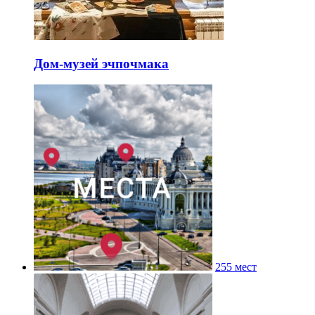
Дом-музей эчпочмака
255 мест