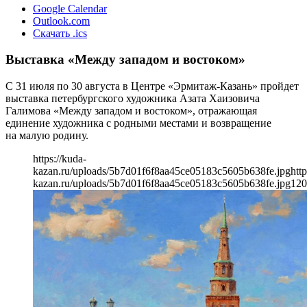
Google Calendar
Outlook.com
Скачать .ics
Выставка «Между западом и востоком»
С 31 июля по 30 августа в Центре «Эрмитаж-Казань» пройдет
выставка петербургского художника Азата Хаизовича
Галимова «Между западом и востоком», отражающая
единение художника с родными местами и возвращение
на малую родину.
https://kuda-
kazan.ru/uploads/5b7d01f6f8aa45ce05183c5605b638fe.jpg
http
kazan.ru/uploads/5b7d01f6f8aa45ce05183c5605b638fe.jpg
120