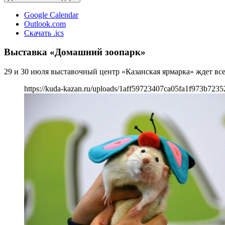
Google Calendar
Outlook.com
Скачать .ics
Выставка «Домашний зоопарк»
29 и 30 июля выставочный центр «Казанская ярмарка» ждет в
https://kuda-kazan.ru/uploads/1aff59723407ca05fa1f973b7235