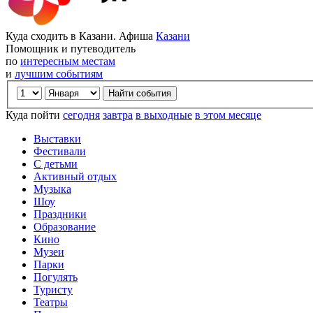
Куда сходить в Казани. Афиша
Казани
Помощник и путеводитель
по
интересным местам
и
лучшим событиям
Куда пойти
сегодня
завтра
в выходные
в этом месяце
Выставки
Фестивали
С детьми
Активный отдых
Музыка
Шоу
Праздники
Образование
Кино
Музеи
Парки
Погулять
Туристу
Театры