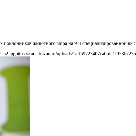
сех поклонников животного мира на 9-й специализированной вы
2ca2.jpg
https://kuda-kazan.ru/uploads/1aff59723407ca05fa1f973b7235