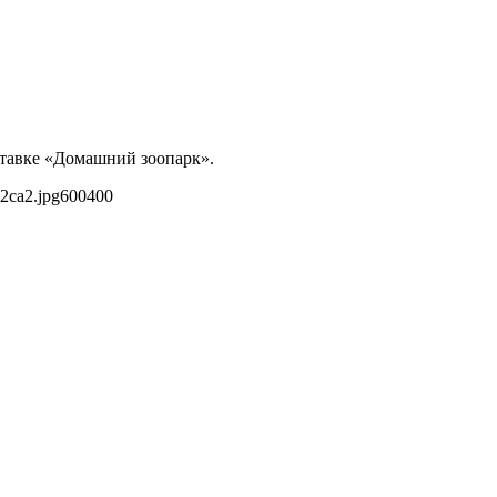
ставке «Домашний зоопарк».
2ca2.jpg
600
400