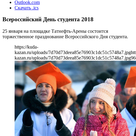
Outlook.com
Скачать .ics
Всероссийский День студента 2018
25 января на площадке Татнефть-Арены состоится
торжественное празднование Всероссийского Дня студента.
https://kuda-
kazan.ru/uploads/7d70d73deea85e76903c1dc51c5748a7.jpg
ht
kazan.ru/uploads/7d70d73deea85e76903c1dc51c5748a7.jpg
96