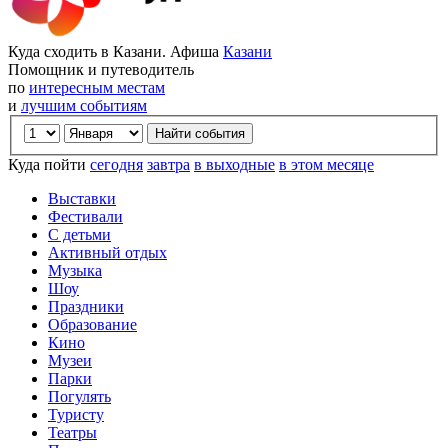
Куда сходить в Казани. Афиша
Казани
Помощник и путеводитель
по
интересным местам
и
лучшим событиям
Куда пойти
сегодня
завтра
в выходные
в этом месяце
Выставки
Фестивали
С детьми
Активный отдых
Музыка
Шоу
Праздники
Образование
Кино
Музеи
Парки
Погулять
Туристу
Театры