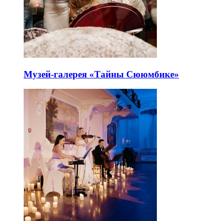
Музей-галерея «Тайны Сююмбике»