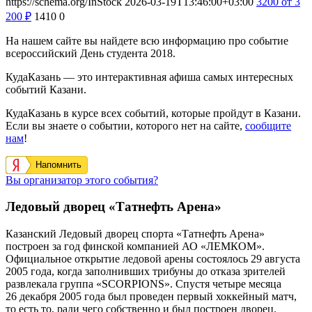
https://schema.org/InStock
2026-03-19T13:46:00+03:00
3200
от 3
200
₽
1410
0
На нашем сайте вы найдете всю информацию про событие
всероссийский День студента 2018.
КудаКазань — это интерактивная афиша самых интересных
событий Казани.
КудаКазань в курсе всех событий, которые пройдут в Казани.
Если вы знаете о событии, которого нет на сайте,
сообщите
нам
!
Напомнить
Вы организатор этого события?
Ледовый дворец «Татнефть Арена»
Казанский Ледовый дворец спорта «Татнефть Арена»
построен за год финской компанией АО «ЛЕМКОМ».
Официальное открытие ледовой арены состоялось 29 августа
2005 года, когда заполнивших трибуны до отказа зрителей
развлекала группа «SCORPIONS». Спустя четыре месяца
26 декабря 2005 года был проведен первый хоккейный матч,
то есть то, ради чего собственно и был построен дворец.