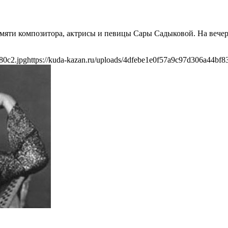
амяти композитора, актрисы и певицы Сары Садыковой. На вече
80c2.jpg
https://kuda-kazan.ru/uploads/4dfebe1e0f57a9c97d306a44bf8