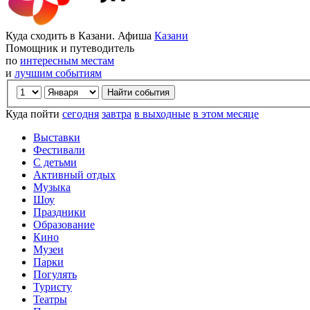
Куда сходить в Казани. Афиша
Казани
Помощник и путеводитель
по
интересным местам
и
лучшим событиям
Куда пойти
сегодня
завтра
в выходные
в этом месяце
Выставки
Фестивали
С детьми
Активный отдых
Музыка
Шоу
Праздники
Образование
Кино
Музеи
Парки
Погулять
Туристу
Театры