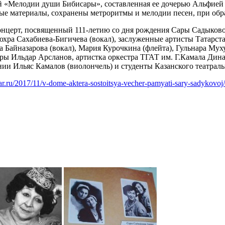
ой «Мелодии души Бибисары», составленная ее дочерью Альфией
 материалы, сохранены метроритмы и мелодии песен, при обра
онцерт, посвященный 111-летию со дня рождения Сары Садыково
юхра Сахабиева-Бигичева (вокал), заслуженные артисты Татарста
 Байназарова (вокал), Мария Курочкина (флейта), Гульнара Муху
уры Ильдар Арсланов, артистка оркестра ТГАТ им. Г.Камала Ди
нии Ильяс Камалов (виолончель) и студенты Казанского театрал
atar.ru/2017/11/v-dome-aktera-sostoitsya-vecher-pamyati-sary-sadykovoj/