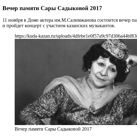
Вечер памяти Сары Садыковой 2017
11 ноября в Доме актера им.М.Салимжанова состоится вечер п
и пройдет концерт с участием казанских музыкантов.
https://kuda-kazan.ru/uploads/4dfebe1e0f57a9c97d306a44bf83
Вечер памяти Сары Садыковой 2017