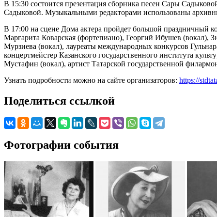
В 15:30 состоится презентация сборника песен Сары Садыков
Садыковой. Музыкальными редакторами использованы архивные
В 17:00 на сцене Дома актера пройдет большой праздничный к
Маргарита Коварская (фортепиано), Георгий Ибушев (вокал), З
Мурзиева (вокал), лауреаты международных конкурсов Гульнара
концертмейстер Казанского государственного института культ
Мустафин (вокал), артист Татарской государственной филармо
Узнать подробности можно на сайте организаторов:
https://stdt
Поделиться ссылкой
Фотографии события