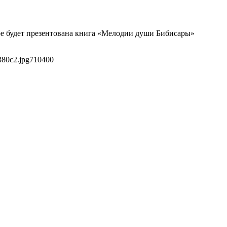
ре будет презентована книга «Мелодии души Бибисары»
380c2.jpg
710
400