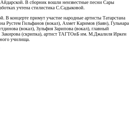
 Айдарской. В сборник вошли неизвестные песни Сары
ботках учтена стилистика С.Садыковой.
й. В концерте примут участие народные артисты Татарстана
на Рустем Гильфанов (вокал), Ахмет Каримов (баян), Гульнара
тдинова (вокал), Зульфия Зарипова (вокал), главный
на Закирова (скрипка), артист ТАГТОиБ им. М.Джалиля Иркен
ьного училища.