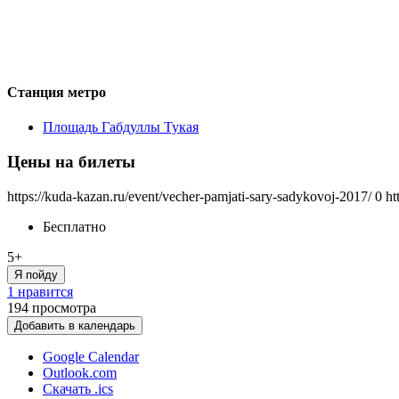
Станция метро
Площадь Габдуллы Тукая
Цены на билеты
https://kuda-kazan.ru/event/vecher-pamjati-sary-sadykovoj-2017/
0
ht
Бесплатно
5+
Я пойду
1 нравится
194
просмотра
Добавить в календарь
Google Calendar
Outlook.com
Скачать .ics