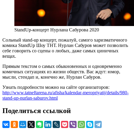
StandUp-концерт Нурлана Сабурова 2020
Cольный stand-up концерт, пожалуй, самого харизматичного
комика StandUp Шоу ТНТ. Нурлан Сабуров может позволить
себе говорить со сцены о любых, даже самых циничных
вещах.
Прямым текстом о самых обыкновенных и одновременно
комичных ситуациях из жизни обществ. Вас ждут: юмор,
мысли, стендап и, конечно же, Нурлан Сабуров.
Узнать подробности можно на сайте организаторов:
http://www.tatneftarena.ru/afisha/kalendar-meropriyatij/details/980-
stand-up-nurlan-saburov.html
Поделиться ссылкой