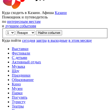
Куда сходить в Казани. Афиша
Казани
Помощник и путеводитель
по
интересным местам
и
лучшим событиям
Куда пойти
сегодня
завтра
в выходные
в этом месяце
Выставки
Фестивали
С детьми
Активный отдых
Музыка
Шоу
Праздники
Образование
Кино
Музеи
Парки
Погулять
Туристу
Театры