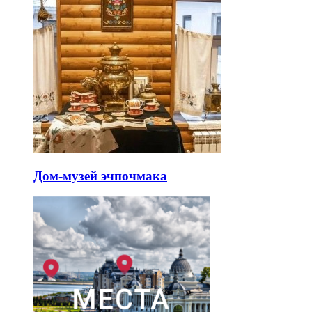
Дом-музей эчпочмака