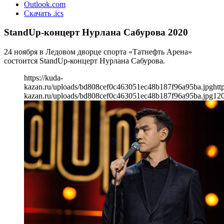
Outlook.com
Скачать .ics
StandUp-концерт Нурлана Сабурова 2020
24 ноября в Ледовом дворце спорта «Татнефть Арена»
состоится StandUp-концерт Нурлана Сабурова.
https://kuda-
kazan.ru/uploads/bd808cef0c463051ec48b187f96a95ba.jpg
htt
kazan.ru/uploads/bd808cef0c463051ec48b187f96a95ba.jpg
12