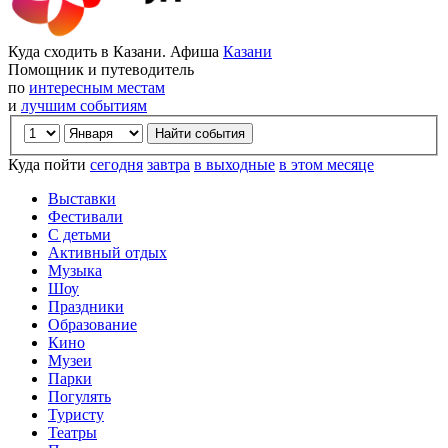
Куда сходить в Казани. Афиша
Казани
Помощник и путеводитель
по
интересным местам
и
лучшим событиям
Куда пойти
сегодня
завтра
в выходные
в этом месяце
Выставки
Фестивали
С детьми
Активный отдых
Музыка
Шоу
Праздники
Образование
Кино
Музеи
Парки
Погулять
Туристу
Театры