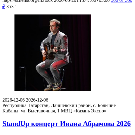
https://schema.org/InStock
2026-05-20T13:47:00+03:00
500
от 500
₽
353
1
2026-12-06
2026-12-06
Республика Татарстан, Лаишевский район, с. Большие
Кабаны, ул. Выставочная, 1
МВЦ «Казань Экспо»
StandUp концерт Ивана Абрамова 2026