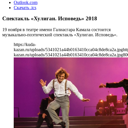
Outlook.com
Скачать .ics
Спектакль «Хулиган. Исповедь» 2018
19 ноября в театре имени Галиасгара Камала состоится
музыкально-поэтический спектакль «Хулиган. Исповедь».
https://kuda-
kazan.ru/uploads/5341021a44b0163410cca04c8de8ca2a.jpg
htt
kazan.ru/uploads/5341021a44b0163410cca04c8de8ca2a.jpg
80