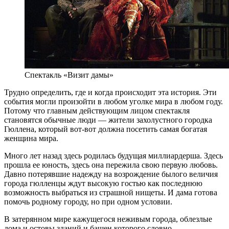
Спектакль «Визит дамы»
Трудно определить, где и когда происходит эта история. Эти
события могли произойти в любом уголке мира в любом году.
Потому что главным действующим лицом спектакля
становятся обычные люди — жители захолустного городка
Гюллена, который вот-вот должна посетить самая богатая
женщина мира.
Много лет назад здесь родилась будущая миллиардерша. Здесь
прошла ее юность, здесь она пережила свою первую любовь.
Давно потерявшие надежду на возрождение былого величия
города гюлленцы ждут высокую гостью как последнюю
возможность выбраться из страшной нищеты. И дама готова
помочь родному городу, но при одном условии.
В затерянном мире кажущегося неживым города, облезлые
дома и остовы зданий и башен которого словно