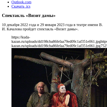
Outlook.com
Скачать .ics
Спектакль «Визит дамы»
10 декабря 2022 года и 29 января 2023 года в театре имени В.
И. Качалова пройдет спектакль «Визит дамы».
https://kuda-
kazan.ru/uploads/dd198cba86fefaa79ed09c1af351e061.jpg
http
kazan.ru/uploads/dd198cba86fefaa79ed09c1af351e061.jpg
752