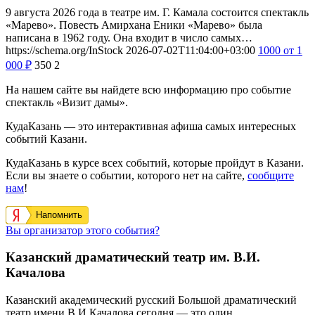
9 августа 2026 года в театре им. Г. Камала состоится спектакль
«Марево». Повесть Амирхана Еники «Марево» была
написана в 1962 году. Она входит в число самых…
https://schema.org/InStock
2026-07-02T11:04:00+03:00
1000
от 1
000
₽
350
2
На нашем сайте вы найдете всю информацию про событие
спектакль «Визит дамы».
КудаКазань — это интерактивная афиша самых интересных
событий Казани.
КудаКазань в курсе всех событий, которые пройдут в Казани.
Если вы знаете о событии, которого нет на сайте,
сообщите
нам
!
Напомнить
Вы организатор этого события?
Казанский драматический театр им. В.И.
Качалова
Казанский академический русский Большой драматический
театр имени В.И.Качалова сегодня — это один