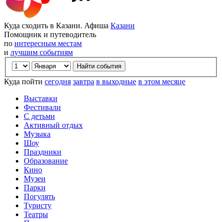
Куда сходить в Казани. Афиша
Казани
Помощник и путеводитель
по
интересным местам
и
лучшим событиям
Куда пойти
сегодня
завтра
в выходные
в этом месяце
Выставки
Фестивали
С детьми
Активный отдых
Музыка
Шоу
Праздники
Образование
Кино
Музеи
Парки
Погулять
Туристу
Театры