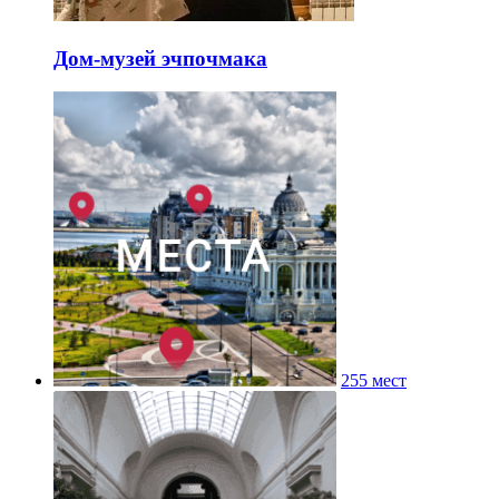
Дом-музей эчпочмака
255 мест