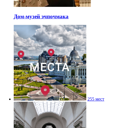
Дом-музей эчпочмака
255 мест