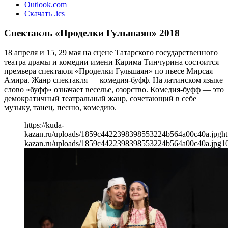
Outlook.com
Скачать .ics
Спектакль «Проделки Гульшаян» 2018
18 апреля и 15, 29 мая на сцене Татарского государственного
театра драмы и комедии имени Карима Тинчурина состоится
премьера спектакля «Проделки Гульшаян» по пьесе Мирсая
Амира. Жанр спектакля — комедия-буфф. На латинском языке
слово «буфф» означает веселье, озорство. Комедия-буфф — это
демократичный театральный жанр, сочетающий в себе
музыку, танец, песню, комедию.
https://kuda-
kazan.ru/uploads/1859c4422398398553224b564a00c40a.jpg
ht
kazan.ru/uploads/1859c4422398398553224b564a00c40a.jpg
1