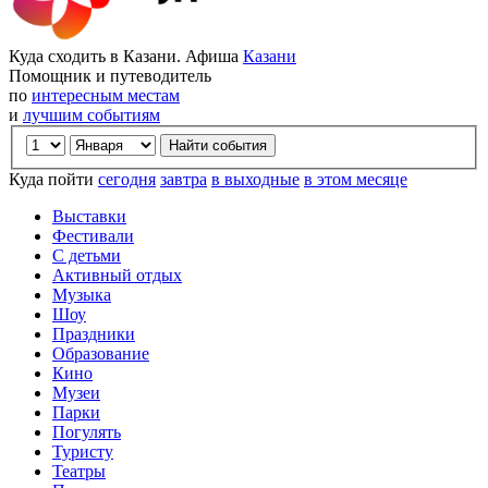
Куда сходить в Казани. Афиша
Казани
Помощник и путеводитель
по
интересным местам
и
лучшим событиям
Куда пойти
сегодня
завтра
в выходные
в этом месяце
Выставки
Фестивали
С детьми
Активный отдых
Музыка
Шоу
Праздники
Образование
Кино
Музеи
Парки
Погулять
Туристу
Театры