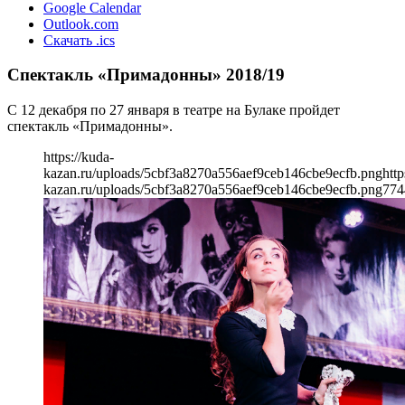
Google Calendar
Outlook.com
Скачать .ics
Спектакль «Примадонны» 2018/19
С 12 декабря по 27 января в театре на Булаке пройдет
спектакль «Примадонны».
https://kuda-
kazan.ru/uploads/5cbf3a8270a556aef9ceb146cbe9ecfb.png
http
kazan.ru/uploads/5cbf3a8270a556aef9ceb146cbe9ecfb.png
774