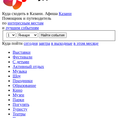
Куда сходить в Казани. Афиша
Казани
Помощник и путеводитель
по
интересным местам
и
лучшим событиям
Куда пойти
сегодня
завтра
в выходные
в этом месяце
Выставки
Фестивали
С детьми
Активный отдых
Музыка
Шоу
Праздники
Образование
Кино
Музеи
Парки
Погулять
Туристу
Театры