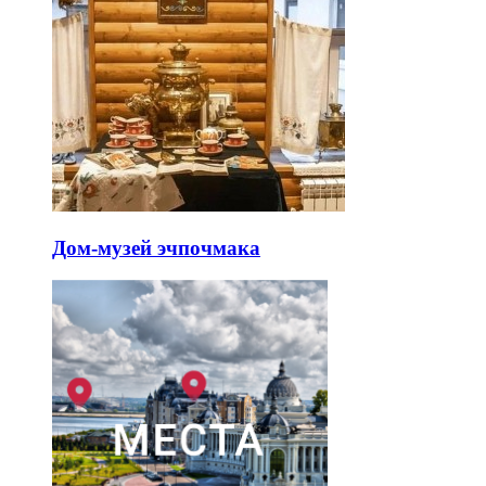
Дом-музей эчпочмака