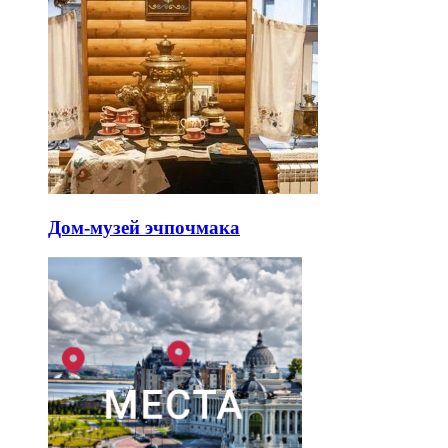
Дом-музей эчпочмака