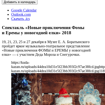
Добавить в календарь
Google Calendar
Outlook.com
Скачать .ics
Спектакль «Новые приключения Фомы
и Еремы у новогодней елки» 2018
19, 21, 23, 25 и 27 декабря в Музее Е. А. Боратынского
пройдет яркое музыкально-театральное представление
«Новые приключения ФОМЫ и ЕРЕМЫ у новогодней
елки» — с участием Деда Мороза и Снегурочки.
https://kuda-
kazan.ru/uploads/44dea10d31e5f23bb393f2c97ae38fcd.jpg
http
kazan.ru/uploads/44dea10d31e5f23bb393f2c97ae38fcd.jpg
118