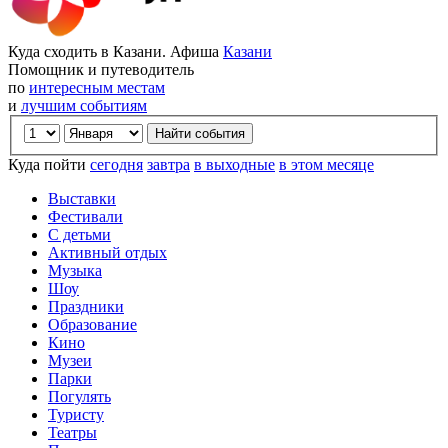
Куда сходить в Казани. Афиша
Казани
Помощник и путеводитель
по
интересным местам
и
лучшим событиям
Куда пойти
сегодня
завтра
в выходные
в этом месяце
Выставки
Фестивали
С детьми
Активный отдых
Музыка
Шоу
Праздники
Образование
Кино
Музеи
Парки
Погулять
Туристу
Театры