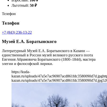
Взрослый:
100
₽
Льготный:
50
₽
Телефон
Телефон
+7 (843) 236-13-22
Музей Е.А. Боратынского
Литературный Музей Е.А. Боратынского в Казани —
единственный в России музей великого русского поэта
Евгения Абрамовича Боратынского (1800–1844), мастера
элегии и философской лирики.
https://kuda-
kazan.ru/uploads/47a5e7ac96907acd861fdc3580090d7d.jpg
htt
kazan.ru/uploads/47a5e7ac96907acd861fdc3580090d7d.jpg
52