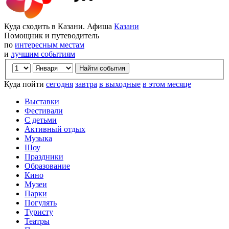
Куда сходить в Казани. Афиша
Казани
Помощник и путеводитель
по
интересным местам
и
лучшим событиям
Куда пойти
сегодня
завтра
в выходные
в этом месяце
Выставки
Фестивали
С детьми
Активный отдых
Музыка
Шоу
Праздники
Образование
Кино
Музеи
Парки
Погулять
Туристу
Театры