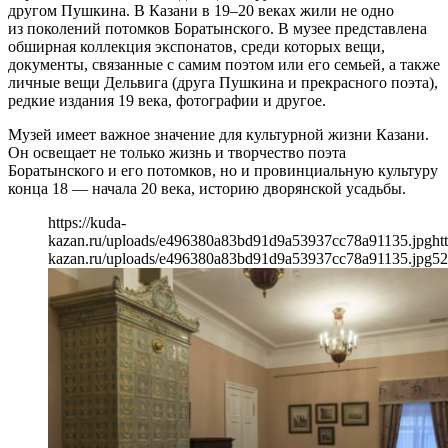
другом Пушкина. В Казани в 19–20 веках жили не одно
из поколений потомков Боратынского. В музее представлена
обширная коллекция экспонатов, среди которых вещи,
документы, связанные с самим поэтом или его семьей, а также
личные вещи Дельвига (друга Пушкина и прекрасного поэта),
редкие издания 19 века, фотографии и другое.
Музей имеет важное значение для культурной жизни Казани.
Он освещает не только жизнь и творчество поэта
Боратынского и его потомков, но и провинциальную культуру
конца 18 — начала 20 века, историю дворянской усадьбы.
https://kuda-
kazan.ru/uploads/e496380a83bd91d9a53937cc78a91135.jpg
ht
kazan.ru/uploads/e496380a83bd91d9a53937cc78a91135.jpg
52