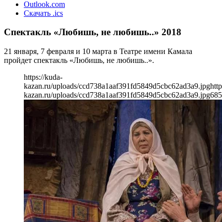
Outlook.com
Скачать .ics
Спектакль «Любишь, не любишь..» 2018
21 января, 7 февраля и 10 марта в Театре имени Камала
пройдет спектакль «Любишь, не любишь..».
https://kuda-
kazan.ru/uploads/ccd738a1aaf391fd5849d5cbc62ad3a9.jpg
http
kazan.ru/uploads/ccd738a1aaf391fd5849d5cbc62ad3a9.jpg
685