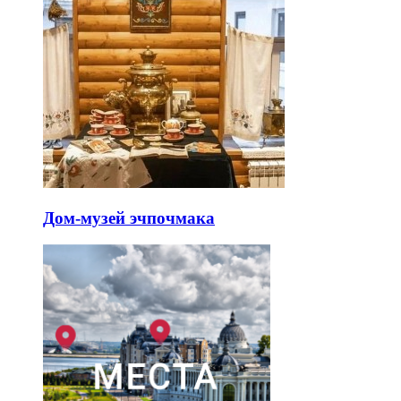
Дом-музей эчпочмака