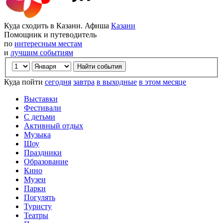
Куда сходить в Казани. Афиша
Казани
Помощник и путеводитель
по
интересным местам
и
лучшим событиям
Куда пойти
сегодня
завтра
в выходные
в этом месяце
Выставки
Фестивали
С детьми
Активный отдых
Музыка
Шоу
Праздники
Образование
Кино
Музеи
Парки
Погулять
Туристу
Театры