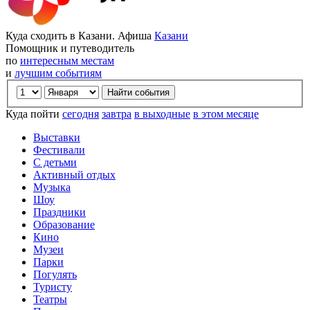
Куда сходить в Казани. Афиша
Казани
Помощник и путеводитель
по
интересным местам
и
лучшим событиям
Куда пойти
сегодня
завтра
в выходные
в этом месяце
Выставки
Фестивали
С детьми
Активный отдых
Музыка
Шоу
Праздники
Образование
Кино
Музеи
Парки
Погулять
Туристу
Театры