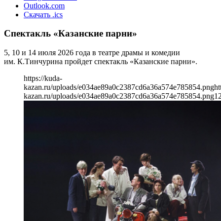
Outlook.com
Скачать .ics
Спектакль «Казанские парни»
5, 10 и 14 июля 2026 года в театре драмы и комедии
им. К.Тинчурина пройдет спектакль «Казанские парни».
https://kuda-
kazan.ru/uploads/e034ae89a0c2387cd6a36a574e785854.png
ht
kazan.ru/uploads/e034ae89a0c2387cd6a36a574e785854.png
1