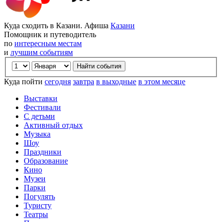
Куда сходить в Казани. Афиша
Казани
Помощник и путеводитель
по
интересным местам
и
лучшим событиям
Куда пойти
сегодня
завтра
в выходные
в этом месяце
Выставки
Фестивали
С детьми
Активный отдых
Музыка
Шоу
Праздники
Образование
Кино
Музеи
Парки
Погулять
Туристу
Театры