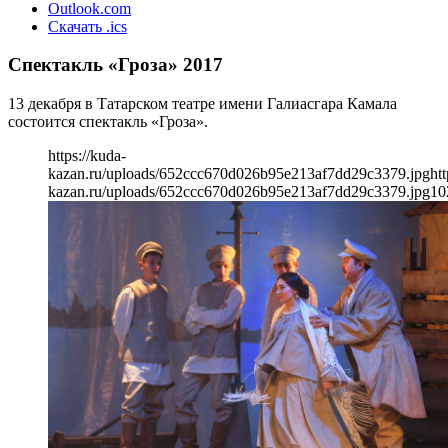
Outlook.com
Скачать .ics
Спектакль «Гроза» 2017
13 декабря в Татарском театре имени Галиасгара Камала
состоится спектакль «Гроза».
https://kuda-
kazan.ru/uploads/652ccc670d026b95e213af7dd29c3379.jpg
htt
kazan.ru/uploads/652ccc670d026b95e213af7dd29c3379.jpg
10