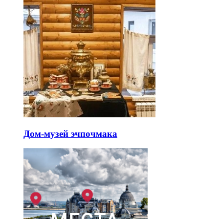
Дом-музей эчпочмака