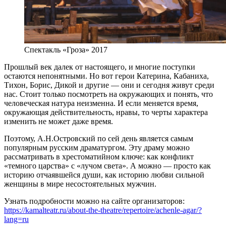
Спектакль «Гроза» 2017
Прошлый век далек от настоящего, и многие поступки
остаются непонятными. Но вот герои Катерина, Кабаниха,
Тихон, Борис, Дикой и другие — они и сегодня живут среди
нас. Стоит только посмотреть на окружающих и понять, что
человеческая натура неизменна. И если меняется время,
окружающая действительность, нравы, то черты характера
изменить не может даже время.
Поэтому, А.Н.Островский по сей день является самым
популярным русским драматургом. Эту драму можно
рассматривать в хрестоматийном ключе: как конфликт
«темного царства» с «лучом света». А можно — просто как
историю отчаявшейся души, как историю любви сильной
женщины в мире несостоятельных мужчин.
Узнать подробности можно на сайте организаторов:
https://kamalteatr.ru/about-the-theatre/repertoire/achenle-agar/?
lang=ru