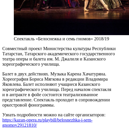
Спектакль «Белоснежка и семь гномов» 2018/19
Совместный проект Министерства культуры Республики
Татарстан, Татарского академического государственного
театра оперы и балета им. М. Джалиля и Казанского
хореографического училища.
Балет в двух действиях. Музыка Карена Хачатуряна.
Хореография Бориса Мягкова в редакции Владимира
Яковлева. Балет исполняют учащиеся Казанского
хореографического училища. Перед началом спектакля
и в антракте в фойе состоится театрализованное
представление. Спектакль проходит в сопровождении
оркестровой фонограммы.
Узнать подробности можно на сайте организаторов:
https://kazan-opera.ru/playbill/belosnezhka-i-sem-
gnomov29121810/