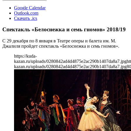
Google Calendar
Outlook.com
Скачать .ics
Спектакль «Белоснежка и семь гномов» 2018/19
С 29 декабря по 8 января в Театре оперы и балета им. М.
Джалиля пройдет спектакль «Белоснежка и семь гномов».
https://kuda-
kazan.ru/uploads/0280842ad4d4875e2ac290b1407da8a7.jpg
ht
kazan.ru/uploads/0280842ad4d4875e2ac290b1407da8a7.jpg
8