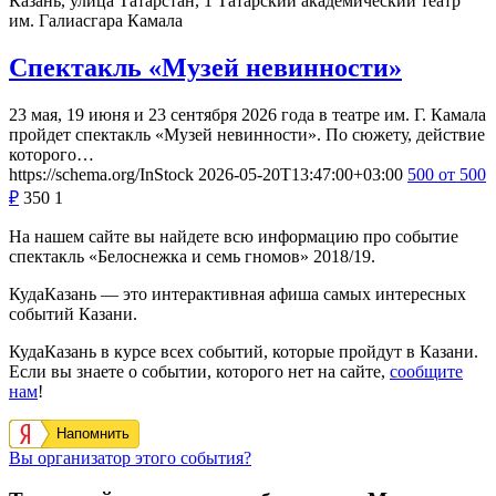
Казань, улица Татарстан, 1
Татарский академический театр
им. Галиасгара Камала
Спектакль «Музей невинности»
23 мая, 19 июня и 23 сентября 2026 года в театре им. Г. Камала
пройдет спектакль «Музей невинности». По сюжету, действие
которого…
https://schema.org/InStock
2026-05-20T13:47:00+03:00
500
от 500
₽
350
1
На нашем сайте вы найдете всю информацию про событие
спектакль «Белоснежка и семь гномов» 2018/19.
КудаКазань — это интерактивная афиша самых интересных
событий Казани.
КудаКазань в курсе всех событий, которые пройдут в Казани.
Если вы знаете о событии, которого нет на сайте,
сообщите
нам
!
Напомнить
Вы организатор этого события?