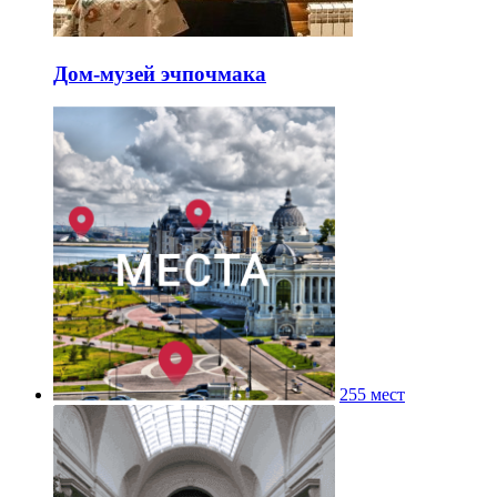
Дом-музей эчпочмака
255 мест