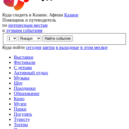
Куда сходить в Казани. Афиша
Казани
Помощник и путеводитель
по
интересным местам
и
лучшим событиям
Куда пойти
сегодня
завтра
в выходные
в этом месяце
Выставки
Фестивали
С детьми
Активный отдых
Музыка
Шоу
Праздники
Образование
Кино
Музеи
Парки
Погулять
Туристу
Театры