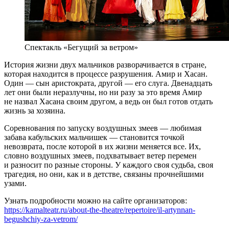
Спектакль «Бегущий за ветром»
История жизни двух мальчиков разворачивается в стране,
которая находится в процессе разрушения. Амир и Хасан.
Один — сын аристократа, другой — его слуга. Двенадцать
лет они были неразлучны, но ни разу за это время Амир
не назвал Хасана своим другом, а ведь он был готов отдать
жизнь за хозяина.
Соревнования по запуску воздушных змеев — любимая
забава кабульских мальчишек — становится точкой
невозврата, после которой в их жизни меняется все. Их,
словно воздушных змеев, подхватывает ветер перемен
и разносит по разные стороны. У каждого своя судьба, своя
трагедия, но они, как и в детстве, связаны прочнейшими
узами.
Узнать подробности можно на сайте организаторов:
https://kamalteatr.ru/about-the-theatre/repertoire/il-artynnan-
begushchiy-za-vetrom/