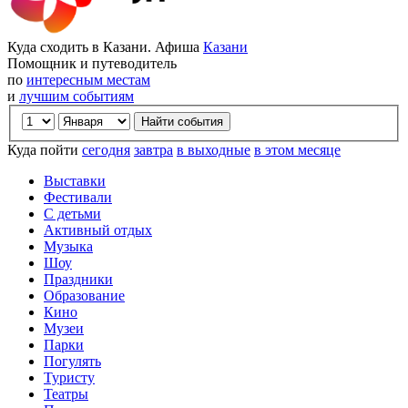
Куда сходить в Казани. Афиша
Казани
Помощник и путеводитель
по
интересным местам
и
лучшим событиям
Куда пойти
сегодня
завтра
в выходные
в этом месяце
Выставки
Фестивали
С детьми
Активный отдых
Музыка
Шоу
Праздники
Образование
Кино
Музеи
Парки
Погулять
Туристу
Театры