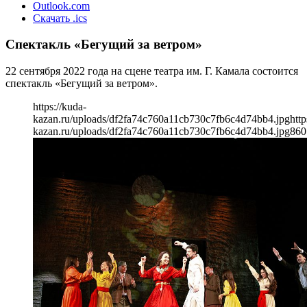
Outlook.com
Скачать .ics
Спектакль «Бегущий за ветром»
22 сентября 2022 года на сцене театра им. Г. Камала состоится
спектакль «Бегущий за ветром».
https://kuda-
kazan.ru/uploads/df2fa74c760a11cb730c7fb6c4d74bb4.jpg
http
kazan.ru/uploads/df2fa74c760a11cb730c7fb6c4d74bb4.jpg
860