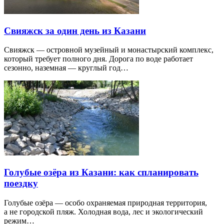
Свияжск за один день из Казани
Свияжск — островной музейный и монастырский комплекс,
который требует полного дня. Дорога по воде работает
сезонно, наземная — круглый год…
Голубые озёра из Казани: как спланировать
поездку
Голубые озёра — особо охраняемая природная территория,
а не городской пляж. Холодная вода, лес и экологический
режим…