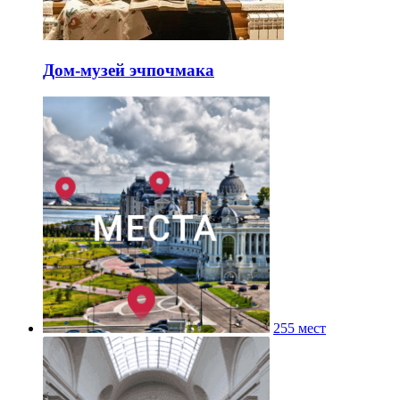
Дом-музей эчпочмака
255 мест