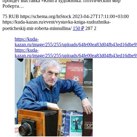
пройдет выставка «Книга художника. Поэтический мир
Роберта…
75
RUB
https://schema.org/InStock
2023-04-27T17:11:00+03:00
https://kuda-kazan.ru/event/vystavka-kniga-xudozhnika-
poeticheskij-mir-roberta-minnullina/
150
₽
287
2
https://kuda-
kazan.ru/image/255/255/uploads/64fe00ea83d04fb43ed16dbe9
https://kuda-
kazan.ru/image/255/255/uploads/64fe00ea83d04fb43ed16dbe9