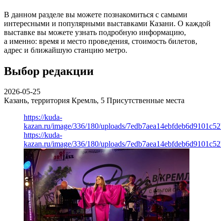
В данном разделе вы можете познакомиться с самыми
интересными и популярными выставками Казани. О каждой
выставке вы можете узнать подробную информацию,
а именно: время и место проведения, стоимость билетов,
адрес и ближайшую станцию метро.
Выбор редакции
2026-05-25
Казань, территория Кремль, 5
Присутственные места
https://kuda-
kazan.ru/image/336/180/uploads/7edb7aea14ebfdeb6d9101c5
https://kuda-
kazan.ru/image/336/180/uploads/7edb7aea14ebfdeb6d9101c5