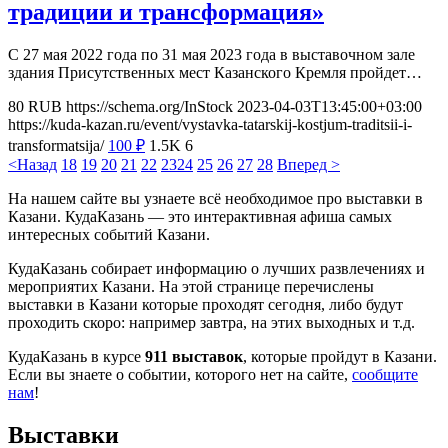
традиции и трансформация»
С 27 мая 2022 года по 31 мая 2023 года в выставочном зале
здания Присутственных мест Казанского Кремля пройдет…
80
RUB
https://schema.org/InStock
2023-04-03T13:45:00+03:00
https://kuda-kazan.ru/event/vystavka-tatarskij-kostjum-traditsii-i-
transformatsija/
100
₽
1.5K
6
<Назад
18
19
20
21
22
23
24
25
26
27
28
Вперед >
На нашем сайте вы узнаете всё необходимое про выставки в
Казани. КудаКазань — это интерактивная афиша самых
интересных событий Казани.
КудаКазань собирает информацию о лучших развлечениях и
мероприятих Казани. На этой странице перечислены
выставки в Казани которые проходят сегодня, либо будут
проходить скоро: например завтра, на этих выходных и т.д.
КудаКазань в курсе
911 выставок
, которые пройдут в Казани.
Если вы знаете о событии, которого нет на сайте,
сообщите
нам
!
Выставки