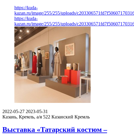
https://kuda-
kazan.ru/image/255/255/uploads/c203306571fd7f5060717031
https://kuda-
kazan.ru/image/255/255/uploads/c203306571fd7f5060717031
2022-05-27
2023-05-31
Казань, Кремль, а/я 522
Казанский Кремль
Выставка «Татарский костюм –