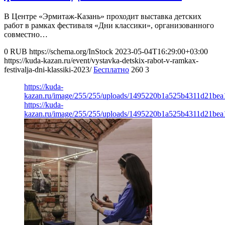
В Центре «Эрмитаж-Казань» проходит выставка детских
работ в рамках фестиваля «Дни классики», организованного
совместно…
0
RUB
https://schema.org/InStock
2023-05-04T16:29:00+03:00
https://kuda-kazan.ru/event/vystavka-detskix-rabot-v-ramkax-
festivalja-dni-klassiki-2023/
Бесплатно
260
3
https://kuda-
kazan.ru/image/255/255/uploads/1495220b1a525b4311d21bea
https://kuda-
kazan.ru/image/255/255/uploads/1495220b1a525b4311d21bea