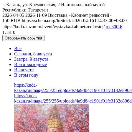
г. Казань, ул. Кремлевская, 2
Национальный музей
Республики Татарстан
2026-04-05
2026-11-09
Выставка «Кабинет редкостей»
150
RUB
https://schema.org/InStock
2026-04-16T14:33:00+03:00
https://kuda-kazan.ru/event/vystavka-kabinet-redkostej/
от 300
₽
1.1K
0
Отображать события
Все
Сегодня, 8 августа
Завтра, 9 августа
В эти выходные
В августе
В этом году
https://kuda-
kazan.ru/image/255/255/uploads/4a9d64c1901f01fc3132e896d
https://kuda-
kazan.ru/image/255/255/uploads/4a9d64c1901f01fc3132e896d