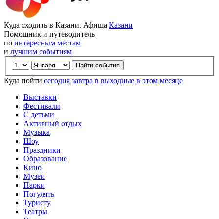
Куда сходить в Казани. Афиша
Казани
Помощник и путеводитель
по
интересным местам
и
лучшим событиям
Куда пойти
сегодня
завтра
в выходные
в этом месяце
Выставки
Фестивали
С детьми
Активный отдых
Музыка
Шоу
Праздники
Образование
Кино
Музеи
Парки
Погулять
Туристу
Театры