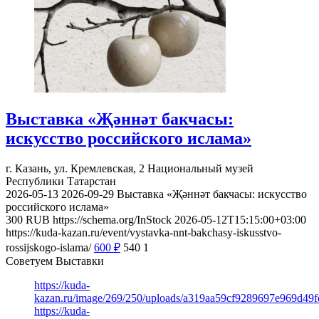
Выставка «Җәннәт бакчасы:
искусство российского ислама»
г. Казань, ул. Кремлевская, 2
Национальный музей
Республики Татарстан
2026-05-13
2026-09-29
Выставка «Җәннәт бакчасы: искусство
российского ислама»
300
RUB
https://schema.org/InStock
2026-05-12T15:15:00+03:00
https://kuda-kazan.ru/event/vystavka-nnt-bakchasy-iskusstvo-
rossijskogo-islama/
600
₽
540
1
Советуем Выставки
https://kuda-
kazan.ru/image/269/250/uploads/a319aa59cf9289697e969d49f
https://kuda-