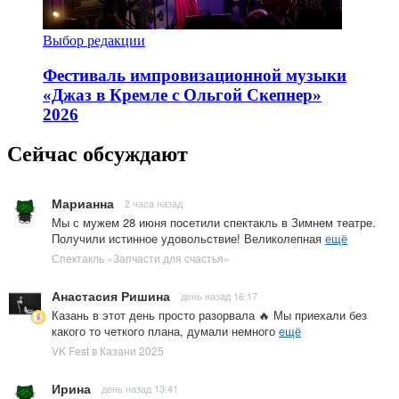
Выбор редакции
Фестиваль импровизационной музыки
«Джаз в Кремле с Ольгой Скепнер»
2026
Сейчас обсуждают
Марианна
2 часа назад
Мы с мужем 28 июня посетили спектакль в Зимнем театре.
Получили истинное удовольствие! Великолепная
ещё
Спектакль «Запчасти для счастья»
Анастасия Ришина
день назад 16:17
Казань в этот день просто разорвала 🔥 Мы приехали без
какого то четкого плана, думали немного
ещё
VK Fest в Казани 2025
Ирина
день назад 13:41