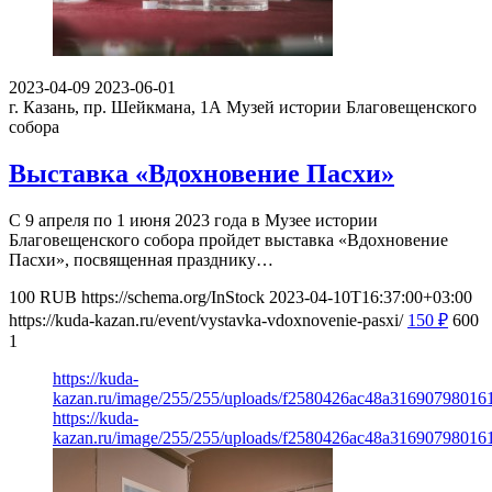
2023-04-09
2023-06-01
г. Казань, пр. Шейкмана, 1А
Музей истории Благовещенского
собора
Выставка «Вдохновение Пасхи»
С 9 апреля по 1 июня 2023 года в Музее истории
Благовещенского собора пройдет выставка «Вдохновение
Пасхи», посвященная празднику…
100
RUB
https://schema.org/InStock
2023-04-10T16:37:00+03:00
https://kuda-kazan.ru/event/vystavka-vdoxnovenie-pasxi/
150
₽
600
1
https://kuda-
kazan.ru/image/255/255/uploads/f2580426ac48a31690798016
https://kuda-
kazan.ru/image/255/255/uploads/f2580426ac48a31690798016