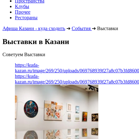
Пространства
Клубы
Прочее
Рестораны
Афиша Казани - куда сходить
➔
События
➔
Выставки
Выставки в Казани
Советуем Выставки
https://kuda-
kazan.ru/image/269/250/uploads/069768939f27a8c07b3fd860
https://kuda-
kazan.ru/image/269/250/uploads/069768939f27a8c07b3fd860