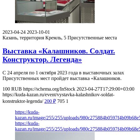
2023-04-24
2023-10-01
Казань, территория Кремль, 5
Присутственные места
Выставка «Калашников. Солдат.
Конструктор. Легенда»
С 24 апреля по 1 октября 2023 года в выставочных залах
Присутственных мест пройдет выставка «Калашников.
100
RUB
https://schema.org/InStock
2023-04-27T17:29:00+03:00
https://kuda-kazan.ru/event/vystavka-kalashnikov-soldat-
konstruktor-legenda/
200
₽
705
1
https://kuda-
kazan.ru/image/255/255/uploads/980c275884b0597f4b09b68e
https://kuda-
kazan.ru/image/255/255/uploads/980c275884b0597f4b09b68e