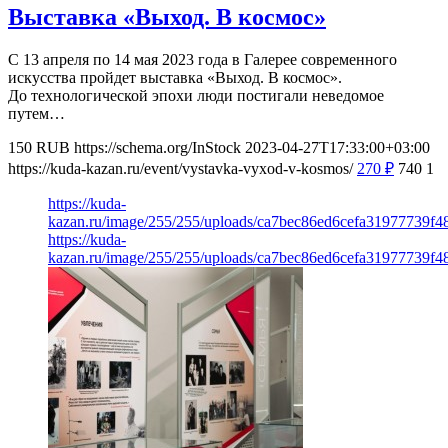
Выставка «Выход. В космос»
С 13 апреля по 14 мая 2023 года в Галерее современного
искусства пройдет выставка «Выход. В космос».
До технологической эпохи люди постигали неведомое
путем…
150
RUB
https://schema.org/InStock
2023-04-27T17:33:00+03:00
https://kuda-kazan.ru/event/vystavka-vyxod-v-kosmos/
270
₽
740
1
https://kuda-
kazan.ru/image/255/255/uploads/ca7bec86ed6cefa31977739f48
https://kuda-
kazan.ru/image/255/255/uploads/ca7bec86ed6cefa31977739f48