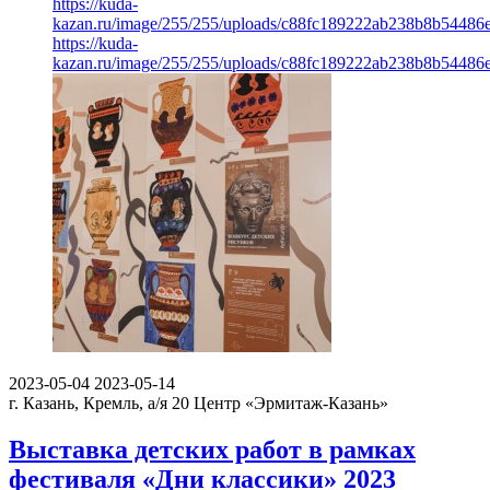
https://kuda-
kazan.ru/image/255/255/uploads/c88fc189222ab238b8b54486
https://kuda-
kazan.ru/image/255/255/uploads/c88fc189222ab238b8b54486
2023-05-04
2023-05-14
г. Казань, Кремль, а/я 20
Центр «Эрмитаж-Казань»
Выставка детских работ в рамках
фестиваля «Дни классики» 2023