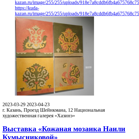
kazan.ru/image/255/255/uploads/918e7a8cddb6fb4a675768c7
https://kuda-
kazan.ru/image/255/255/uploads/918e7a8cddb6fb4a675768c7
2023-03-29
2023-04-23
г. Казань, Проезд Шейнкмана, 12
Национальная
художественная галерея «Хазинэ»
Выставка «Кожаная мозаика Наили
Кумысниковой»