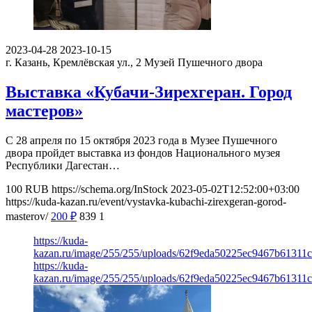
2023-04-28
2023-10-15
г. Казань, Кремлёвская ул., 2
Музей Пушечного двора
Выставка «Кубачи-Зирехгеран. Город
мастеров»
С 28 апреля по 15 октября 2023 года в Музее Пушечного
двора пройдет выставка из фондов Национального музея
Республики Дагестан…
100
RUB
https://schema.org/InStock
2023-05-02T12:52:00+03:00
https://kuda-kazan.ru/event/vystavka-kubachi-zirexgeran-gorod-
masterov/
200
₽
839
1
https://kuda-
kazan.ru/image/255/255/uploads/62f9eda50225ec9467b61311
https://kuda-
kazan.ru/image/255/255/uploads/62f9eda50225ec9467b61311