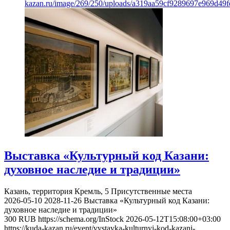
kazan.ru/image/269/250/uploads/a319aa59cf9289697e969d49f
Выставка «Культурный код Казани:
духовное наследие и традиции»
Казань, территория Кремль, 5
Присутственные места
2026-05-10
2028-11-26
Выставка «Культурный код Казани:
духовное наследие и традиции»
300
RUB
https://schema.org/InStock
2026-05-12T15:08:00+03:00
https://kuda-kazan.ru/event/vystavka-kulturnyj-kod-kazani-