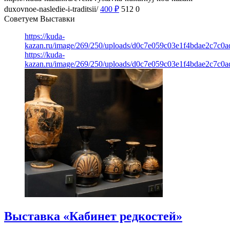
duxovnoe-nasledie-i-traditsii/
400
₽
512
0
Советуем Выставки
https://kuda-
kazan.ru/image/269/250/uploads/d0c7e059c03e1f4bdae2c7c0
https://kuda-
kazan.ru/image/269/250/uploads/d0c7e059c03e1f4bdae2c7c0
Выставка «Кабинет редкостей»