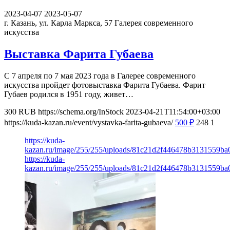
2023-04-07
2023-05-07
г. Казань, ул. Карла Маркса, 57
Галерея современного
искусства
Выставка Фарита Губаева
С 7 апреля по 7 мая 2023 года в Галерее современного
искусства пройдет фотовыставка Фарита Губаева. Фарит
Губаев родился в 1951 году, живет…
300
RUB
https://schema.org/InStock
2023-04-21T11:54:00+03:00
https://kuda-kazan.ru/event/vystavka-farita-gubaeva/
500
₽
248
1
https://kuda-
kazan.ru/image/255/255/uploads/81c21d2f446478b3131559ba
https://kuda-
kazan.ru/image/255/255/uploads/81c21d2f446478b3131559ba