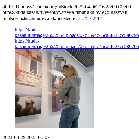
80
RUB
https://schema.org/InStock
2023-04-06T16:28:00+03:00
https://kuda-kazan.ru/event/vystavka-timur-akulov-ego-nazyvali-
ministrom-inostrannyx-del-tatarstana/
от 80
₽
211
1
https://kuda-
kazan.ru/image/255/255/uploads/07c159dc45ca6f628cc58679b
https://kuda-
kazan.ru/image/255/255/uploads/07c159dc45ca6f628cc58679b
2023-03-29
2023-05-07