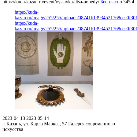
https://kuda-kazan.ru/event/vystavka-litsa-pobedy/
Бесплатно
345
4
https://kuda-
kazan.ru/image/255/255/uploads/08741b13934521768eec0f30
https://kuda-
kazan.ru/image/255/255/uploads/08741b13934521768eec0f30
2023-04-13
2023-05-14
г. Казань, ул. Карла Маркса, 57
Галерея современного
искусства