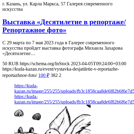
г. Казань, ул. Карла Маркса, 57
Галерея современного
искусства
Выставка «Десятилетие в репортаже/
Репортажное фото»
С 29 марта по 7 мая 2023 года в Галерее современного
искусства пройдет выставка фотографа Михаила Захарова
«Десятилетие…
50
RUB
https://schema.org/InStock
2023-04-05T09:24:00+03:00
https://kuda-kazan.ru/event/vystavka-desjatiletie-v-reportazhe-
reportazhnoe-foto/
100
₽
382
2
https://kuda-
kazan.ru/image/255/255/uploads/fb3c1858caa8de6f82b6f6e7d
https://kuda-
kazan.ru/image/255/255/uploads/fb3c1858caa8de6f82b6f6e7d