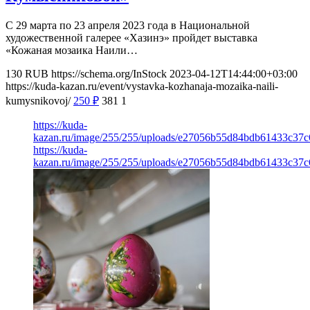
С 29 марта по 23 апреля 2023 года в Национальной
художественной галерее «Хазинэ» пройдет выставка
«Кожаная мозаика Наили…
130
RUB
https://schema.org/InStock
2023-04-12T14:44:00+03:00
https://kuda-kazan.ru/event/vystavka-kozhanaja-mozaika-naili-
kumysnikovoj/
250
₽
381
1
https://kuda-
kazan.ru/image/255/255/uploads/e27056b55d84bdb61433c37c
https://kuda-
kazan.ru/image/255/255/uploads/e27056b55d84bdb61433c37c