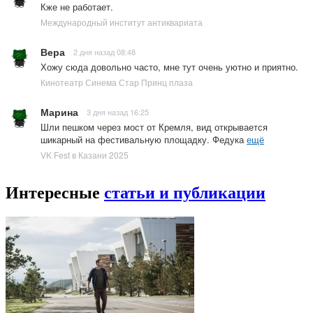
Кже не работает.
Международный институт антиквариата
Вера
2 дня назад 08:48
Хожу сюда довольно часто, мне тут очень уютно и приятно.
Кинотеатр Синема Стар Принц плаза
Марина
3 дня назад 16:25
Шли пешком через мост от Кремля, вид открывается
шикарный на фестивальную площадку. Федука
ещё
VK Fest в Казани 2025
Интересные
статьи и публикации