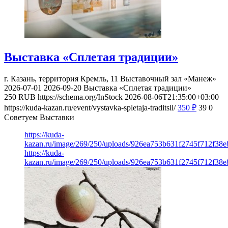
Выставка «Сплетая традиции»
г. Казань, территория Кремль, 11
Выставочный зал «Манеж»
2026-07-01
2026-09-20
Выставка «Сплетая традиции»
250
RUB
https://schema.org/InStock
2026-08-06T21:35:00+03:00
https://kuda-kazan.ru/event/vystavka-spletaja-traditsii/
350
₽
39
0
Советуем Выставки
https://kuda-
kazan.ru/image/269/250/uploads/926ea753b631f2745f712f38
https://kuda-
kazan.ru/image/269/250/uploads/926ea753b631f2745f712f38