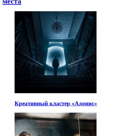
места
Креативный кластер «Адонис»