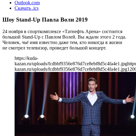
Outlook.com
Скачать .ics
Шоу Stand-Up Павла Воли 2019
24 ноября в спорткомплексе «Татнефть Арена» состоится
большой Stand-Up с Павлом Волей. Вы ждали этого 2 года.
Человек, чьё имя известно даже тем, кто никогда в жизни
не смотрел телевизор, проведет большой концерт.
https://kuda-
kazan.ru/uploads/fcdbbf9356e876d7ce8ebf8d5c4fa4e1.jpg
http
kazan.ru/uploads/fcdbbf9356e876d7ce8ebf8d5c4fa4e1.jpg
120