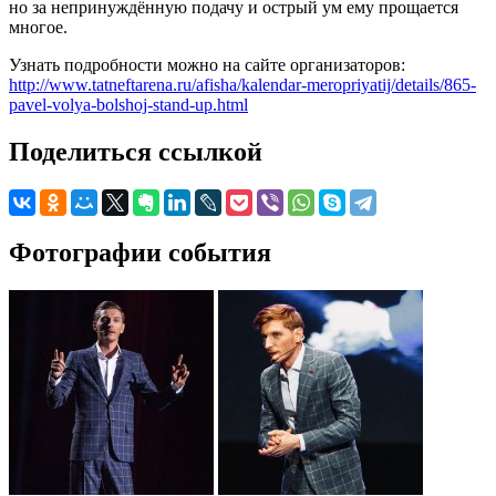
но за непринуждённую подачу и острый ум ему прощается
многое.
Узнать подробности можно на сайте организаторов:
http://www.tatneftarena.ru/afisha/kalendar-meropriyatij/details/865-
pavel-volya-bolshoj-stand-up.html
Поделиться ссылкой
Фотографии события