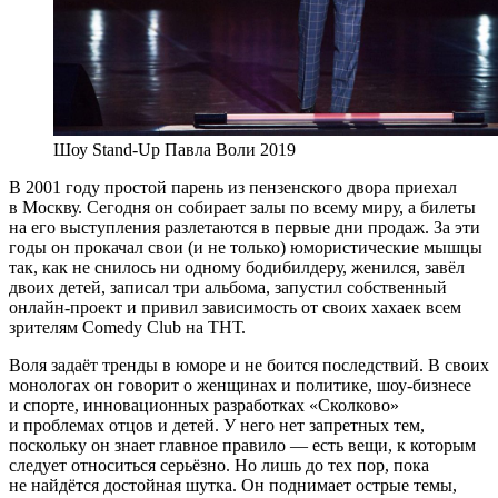
Шоу Stand-Up Павла Воли 2019
В 2001 году простой парень из пензенского двора приехал
в Москву. Сегодня он собирает залы по всему миру, а билеты
на его выступления разлетаются в первые дни продаж. За эти
годы он прокачал свои (и не только) юмористические мышцы
так, как не снилось ни одному бодибилдеру, женился, завёл
двоих детей, записал три альбома, запустил собственный
онлайн-проект и привил зависимость от своих хахаек всем
зрителям Comedy Club на ТНТ.
Воля задаёт тренды в юморе и не боится последствий. В своих
монологах он говорит о женщинах и политике, шоу-бизнесе
и спорте, инновационных разработках «Сколково»
и проблемах отцов и детей. У него нет запретных тем,
поскольку он знает главное правило — есть вещи, к которым
следует относиться серьёзно. Но лишь до тех пор, пока
не найдётся достойная шутка. Он поднимает острые темы,