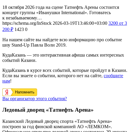
18 октября 2026 года на сцене Татнефть Арены состоится
концерт группы «Иванушки International». Готовьтесь
к незабываемому…
https://schema.org/InStock
2026-03-19T13:46:00+03:00
3200
от 3
200
₽
1423
0
На нашем сайте вы найдете всю информацию про событие
шоу Stand-Up Павла Воли 2019.
КудаКазань — это интерактивная афиша самых интересных
событий Казани.
КудаКазань в курсе всех событий, которые пройдут в Казани.
Если вы знаете о событии, которого нет на сайте,
сообщите
нам
!
Напомнить
Вы организатор этого события?
Ледовый дворец «Татнефть Арена»
Казанский Ледовый дворец спорта «Татнефть Арена»
построен за год финской компанией АО «ЛЕМКОМ».
Официальное открытие ледовой арены состоялось 29 августа