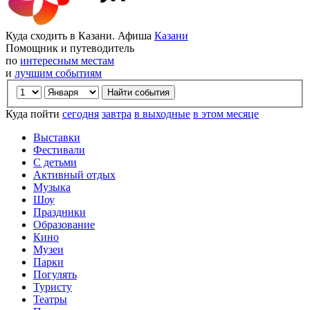
Куда сходить в Казани. Афиша
Казани
Помощник и путеводитель
по
интересным местам
и
лучшим событиям
Куда пойти
сегодня
завтра
в выходные
в этом месяце
Выставки
Фестивали
С детьми
Активный отдых
Музыка
Шоу
Праздники
Образование
Кино
Музеи
Парки
Погулять
Туристу
Театры