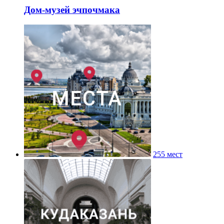
Дом-музей эчпочмака
255 мест